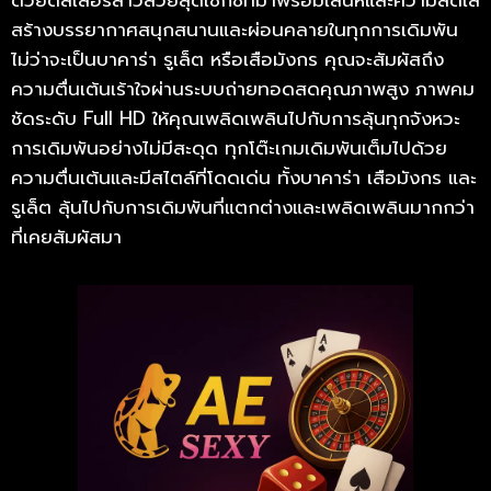
ด้วยดีลเลอร์สาวสวยสุดเซ็กซี่ที่มาพร้อมเสน่ห์และความสดใส
สร้างบรรยากาศสนุกสนานและผ่อนคลายในทุกการเดิมพัน
ไม่ว่าจะเป็นบาคาร่า รูเล็ต หรือเสือมังกร คุณจะสัมผัสถึง
ความตื่นเต้นเร้าใจผ่านระบบถ่ายทอดสดคุณภาพสูง ภาพคม
ชัดระดับ Full HD ให้คุณเพลิดเพลินไปกับการลุ้นทุกจังหวะ
การเดิมพันอย่างไม่มีสะดุด ทุกโต๊ะเกมเดิมพันเต็มไปด้วย
ความตื่นเต้นและมีสไตล์ที่โดดเด่น ทั้งบาคาร่า เสือมังกร และ
รูเล็ต ลุ้นไปกับการเดิมพันที่แตกต่างและเพลิดเพลินมากกว่า
ที่เคยสัมผัสมา