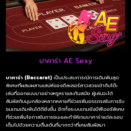
บาคาร่า AE Sexy
บาคาร่า (Baccarat)
เป็นประสบการณ์การเดิมพันสุด
พิเศษที่ผสมผสานเสน่ห์ของดีลเลอร์สาวสวยเข้ากับโต๊ะ
เล่นที่ออกแบบมาอย่างหรูหราและทันสมัย ผู้เล่นจะได้
สัมผัสกับมุมกล้องหลากหลายที่ช่วยเพิ่มอรรถรสในการรับ
ชมเกมเดิมพันได้ดียิ่งขึ้น อีกทั้งระบบเกมยังมีฟีเจอร์พิเศษ
ที่ช่วยเพิ่มโอกาสในการชนะและทำให้เกมบาคาร่าแต่ละรอบ
เต็มไปด้วยความตื่นเต้นที่มากกว่าที่เคยสัมผัสมา