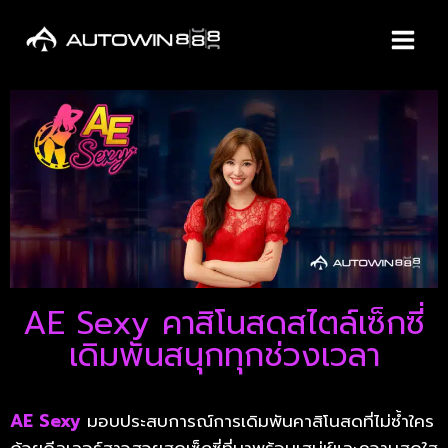
AE Sexy คาสิโนสดสไตล์เซ็กซี่
เดิมพันสนุกทุกช่วงเวลา
AE Sexy
มอบประสบการณ์การเดิมพันคาสิโนสดที่ไม่ซ้ำใคร