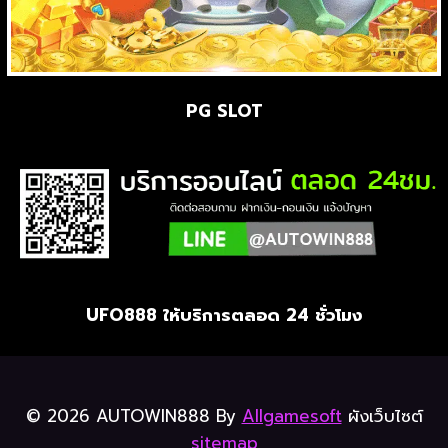
PG SLOT
UFO888 ให้บริการตลอด 24 ชั่วโมง
© 2026 AUTOWIN888 By
Allgamesoft
ผังเว็บไซต์
sitemap