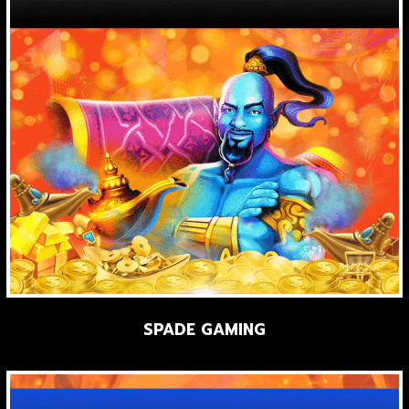
SPADE GAMING