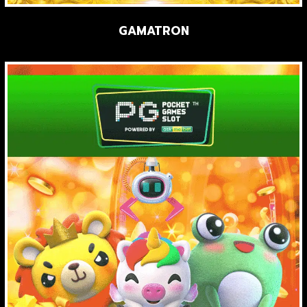
GAMATRON