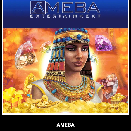
AMEBA