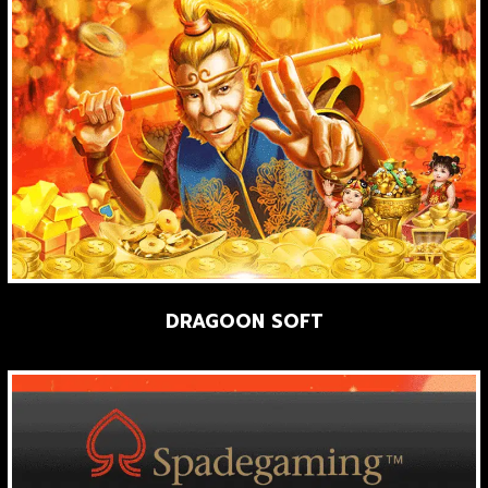
DRAGOON SOFT