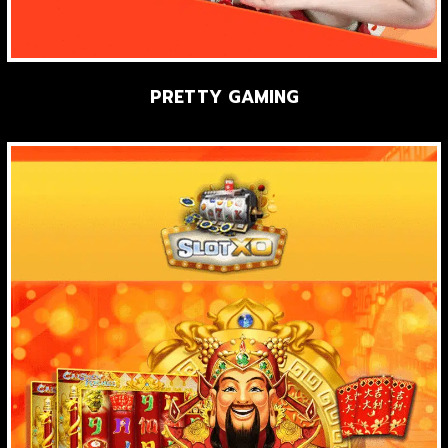
PRETTY GAMING