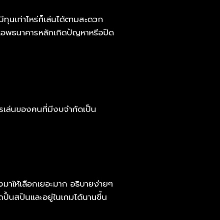
มีทุนเท่าไหร่ก็เล่นได้ตามสะดวก
่แอพธนาคารหลักเกิดปัญหาหรือปิด
รเล่นของคนที่มีงบจำกัดเป็น
างมาให้เลือกเยอะมาก อธิบายง่ายๆ
ปั้นสปินและอยู่ในเกมได้นานขึ้น