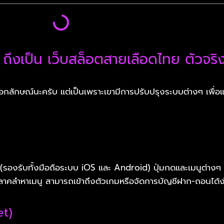
ึงเป็น เว็บสล็อตสายเลือดไทย ตัวจริ
็นเอกลักษณ์นะครับ แต่เป็นเพราะเขามีการปรับปรุงระบบต่างๆ เพื่
รองรับทั้งมือถือระบบ iOS และ Android) ปุ่มกดและเมนูต่างๆ ถูก
ลาคลำหาเมนู สามารถเข้าถึงตัวเกมหรือจัดการบัญชีฝาก-ถอนได้ง่า
et)