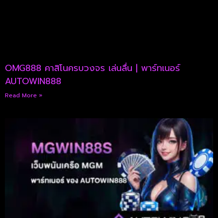
OMG888 คาสิโนครบวงจร เล่นลื่น | พาร์ทเนอร์
AUTOWIN888
Read More »