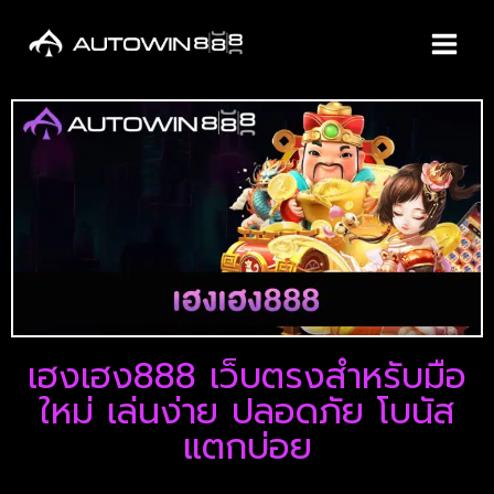
เฮงเฮง888 เว็บตรงสำหรับมือ
ใหม่ เล่นง่าย ปลอดภัย โบนัส
แตกบ่อย