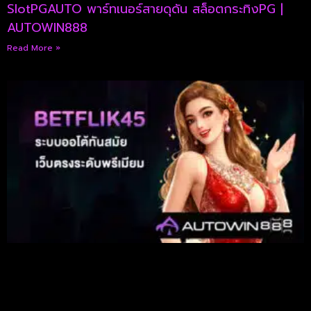
SlotPGAUTO พาร์ทเนอร์สายดุดัน สล็อตกระทิงPG |
AUTOWIN888
Read More »