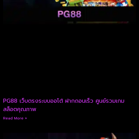
PG88 เว็บตรงระบบออโต้ ฝากถอนเร็ว ศูนย์รวมเกม
สล็อตคุณภาพ
Read More »