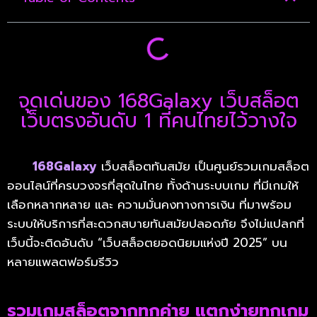
จุดเด่นของ 168Galaxy เว็บสล็อต
เว็บตรงอันดับ 1 ที่คนไทยไว้วางใจ
168Galaxy
เว็บสล็อตทันสมัย เป็นศูนย์รวมเกมสล็อต
ออนไลน์ที่ครบวงจรที่สุดในไทย ทั้งด้านระบบเกม ที่มีเกมให้
เลือกหลากหลาย และ ความมั่นคงทางการเงิน ที่มาพร้อม
ระบบให้บริการที่สะดวกสบายทันสมัยปลอดภัย จึงไม่แปลกที่
เว็บนี้จะติดอันดับ “เว็บสล็อตยอดนิยมแห่งปี 2025” บน
หลายแพลตฟอร์มรีวิว
รวมเกมสล็อตจากทุกค่าย แตกง่ายทุกเกม