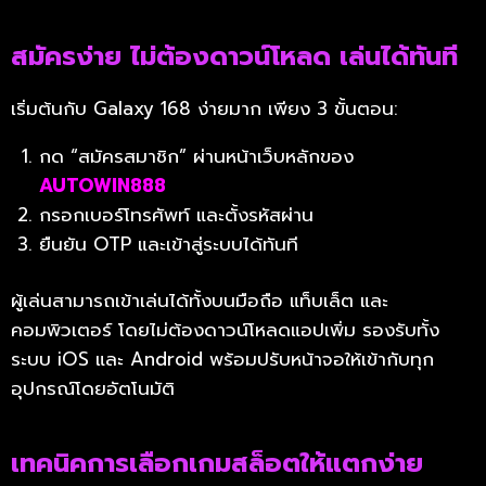
สมัครง่าย ไม่ต้องดาวน์โหลด เล่นได้ทันที
เริ่มต้นกับ Galaxy 168 ง่ายมาก เพียง 3 ขั้นตอน:
กด “สมัครสมาชิก” ผ่านหน้าเว็บหลักของ
AUTOWIN888
กรอกเบอร์โทรศัพท์ และตั้งรหัสผ่าน
ยืนยัน OTP และเข้าสู่ระบบได้ทันที
ผู้เล่นสามารถเข้าเล่นได้ทั้งบนมือถือ แท็บเล็ต และ
คอมพิวเตอร์ โดยไม่ต้องดาวน์โหลดแอปเพิ่ม รองรับทั้ง
ระบบ iOS และ Android พร้อมปรับหน้าจอให้เข้ากับทุก
อุปกรณ์โดยอัตโนมัติ
เทคนิคการเลือกเกมสล็อตให้แตกง่าย