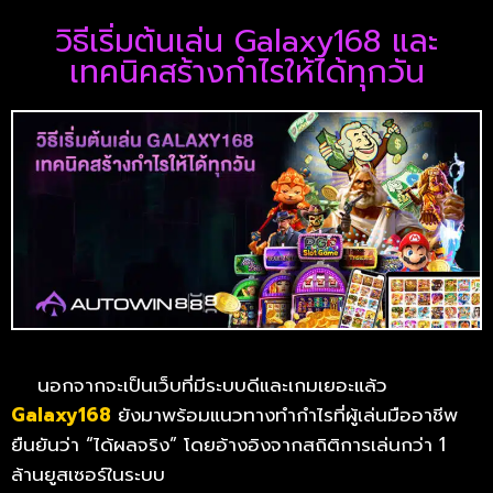
วิธีเริ่มต้นเล่น Galaxy168 และ
เทคนิคสร้างกำไรให้ได้ทุกวัน
นอกจากจะเป็นเว็บที่มีระบบดีและเกมเยอะแล้ว
Galaxy168
ยังมาพร้อมแนวทางทำกำไรที่ผู้เล่นมืออาชีพ
ยืนยันว่า “ได้ผลจริง” โดยอ้างอิงจากสถิติการเล่นกว่า 1
ล้านยูสเซอร์ในระบบ