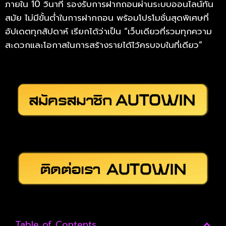
ภายใน 10 วินาที รองรับการฝากถอนผ่านระบบออนไลน์ทัน
สมัย ไม่มีขั้นต่ำในการฝากถอน พร้อมโปรโมชั่นสุดพิเศษที่
อัปเดตทุกสัปดาห์ เรียกได้ว่าเป็น “เว็บเดียวที่รวมทุกความ
สะดวกและโอกาสในการสร้างรายได้ไว้ครบจบในที่เดียว”
Table of Contents