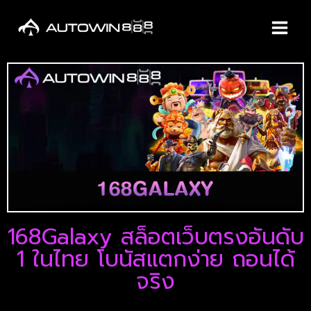
168Galaxy สล็อตเว็บตรงอันดับ
1 ในไทย โบนัสแตกง่าย ถอนได้
จริง