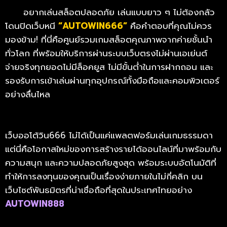
อยากเล่นสล็อตปลอดภัย เล่นแบบยาว ๆ ไม่ต้องกลัว
โดนปิดเว็บหนี
“AUTOWIN666”
คือคำตอบที่คุณไม่ควร
มองข้าม! ที่นี่คือศูนย์รวมเกมสล็อตคุณภาพจากค่ายชั้นนำ
ทั่วโลก ที่พร้อมให้บริการผ่านระบบเว็บตรงไม่ผ่านเอเย่นต์
จ่ายจริงทุกยอดไม่มีล็อคยูส ไม่มีขั้นต่ำในการฝากถอน และ
รองรับการเข้าเล่นผ่านทุกอุปกรณ์ทั้งมือถือและคอมพิวเตอร์
อย่างลื่นไหล
เว็บออโต้วิน666 ไม่ได้เป็นแค่แพลตฟอร์มเล่นเกมธรรมดา
แต่นี่คือโอกาสใหม่ของการสร้างรายได้ออนไลน์ที่มาพร้อมกับ
ความสนุก และความปลอดภัยสูงสุด พร้อมระบบอัตโนมัติที่
ทำให้การลงทุนของคุณเป็นเรื่องง่ายภายในไม่กี่คลิก บน
เว็บไซต์พันธมิตรที่น่าเชื่อถือที่สุดในประเทศไทยอย่าง
AUTOWIN888