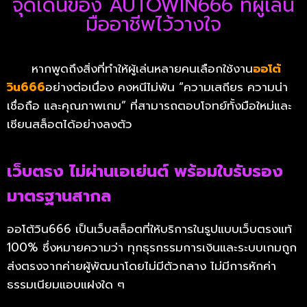
จุดเด่นของ AUTOWIN666 ที่ผู้เล่น
มืออาชีพไว้วางใจ
หากพูดถึงสิ่งที่ทำให้ผู้เล่นหลายคนเลือกใช้งาน
ออโต้
วิน666
อย่างต่อเนื่อง คงหนีไม่พ้น “ความเสถียร ความน่า
เชื่อถือ และคุณภาพเกม” ที่สามารถตอบโจทย์ทั้งมือใหม่และ
เซียนสล็อตได้อย่างลงตัว
เว็บตรง ไม่ผ่านเอเย่นต์ พร้อมใบรับรอง
มาตรฐานสากล
ออโต้วิน666 เป็นเว็บสล็อตที่ให้บริการในรูปแบบเว็บตรงแท้
100% ซึ่งหมายความว่า ทุกธุรกรรมการเงินและระบบเกมถูก
ส่งตรงจากค่ายผู้พัฒนาโดยไม่มีตัวกลาง ไม่มีการหักค่า
ธรรมเนียมแอบแฝงใด ๆ