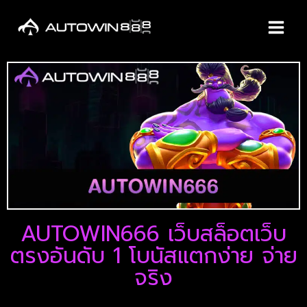
AUTOWIN666 เว็บสล็อตเว็บ
ตรงอันดับ 1 โบนัสแตกง่าย จ่าย
จริง