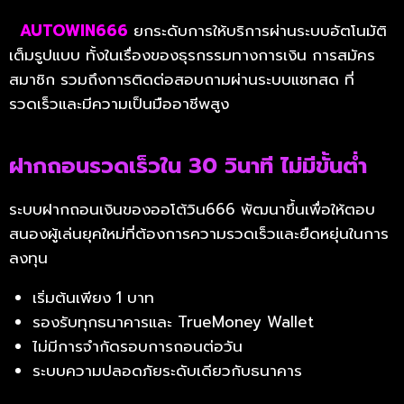
AUTOWIN666
ยกระดับการให้บริการผ่านระบบอัตโนมัติ
เต็มรูปแบบ ทั้งในเรื่องของธุรกรรมทางการเงิน การสมัคร
สมาชิก รวมถึงการติดต่อสอบถามผ่านระบบแชทสด ที่
รวดเร็วและมีความเป็นมืออาชีพสูง
ฝากถอนรวดเร็วใน 30 วินาที ไม่มีขั้นต่ำ
ระบบฝากถอนเงินของออโต้วิน666 พัฒนาขึ้นเพื่อให้ตอบ
สนองผู้เล่นยุคใหม่ที่ต้องการความรวดเร็วและยืดหยุ่นในการ
ลงทุน
เริ่มต้นเพียง 1 บาท
รองรับทุกธนาคารและ TrueMoney Wallet
ไม่มีการจำกัดรอบการถอนต่อวัน
ระบบความปลอดภัยระดับเดียวกับธนาคาร