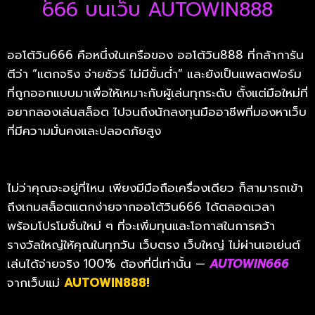
666 บนเว็บ AUTOWIN888
ออโต้วิน666 คือหนึ่งในเครือของ ออโต้วิน888 ที่กล้าการัน
ตีว่า “แตกจริง จ่ายชัวร์ ไม่มีขั้นต่ำ” และยังเป็นแพลตฟอร์ม
ที่ถูกออกแบบมาเพื่อให้เหมาะกับผู้เล่นทุกระดับ ตั้งแต่มือใหม่ที่
อยากลองเล่นสล็อต ไปจนถึงนักลงทุนมืออาชีพที่มองหาเว็บ
ที่มีความมั่นคงและปลอดภัยสูง
ไม่ว่าคุณจะอยู่ที่ไหน เพียงมีมือถือเครื่องเดียว ก็สามารถเข้า
ถึงเกมสล็อตแตกง่ายจากออโต้วิน666 ได้ตลอดเวลา
พร้อมโปรโมชั่นใหม่ ๆ ที่จะเพิ่มทุนและโอกาสในการคว้า
รางวัลใหญ่ให้คุณในทุกวัน เว็บตรง เว็บใหญ่ ไม่ผ่านเอเย่นต์
เล่นได้จ่ายจริง 100% ต้องที่นี่เท่านั้น —
AUTOWIN666
จากเว็บแม่
AUTOWIN888!