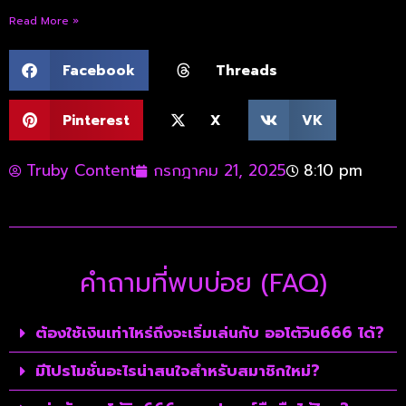
Read More »
Facebook
Threads
Pinterest
X
VK
Truby Content
กรกฎาคม 21, 2025
8:10 pm
คำถามที่พบบ่อย (FAQ)
ต้องใช้เงินเท่าไหร่ถึงจะเริ่มเล่นกับ ออโต้วิน666 ได้?
มีโปรโมชั่นอะไรน่าสนใจสำหรับสมาชิกใหม่?