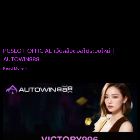
PGSLOT OFFICIAL เว็บสล็อตออโต้ระบบใหม่ |
AUTOWIN888
Read More »