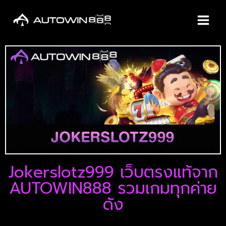
Jokerslotz999 เว็บตรงแท้จาก
AUTOWIN888 รวมเกมทุกค่าย
ดัง