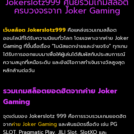
Jokerslotz999 ศูนย์รวมเกมสล็อต
ครบวงจรจาก Joker Gaming
เว็บสล็อต Jokerslotz999
คือแหล่งรวมเกมสล็อต
ออนไลน์ที่ได้รับความนิยมทั่วโลก โดยเฉพาะจากค่าย Joker
Gaming ที่ขึ้นชื่อเรื่อง “โบนัสแตกง่ายและจ่ายจริง” ทุกเกม
ได้รับการออกแบบมาเพื่อให้ผู้เล่นได้สัมผัสกับประสบการณ์
ความสนุกที่เหนือระดับ และยังมีโอกาสทำเงินรางวัลสูงสุด
หลักล้านต่อวัน
รวมเกมสล็อตยอดฮิตจากค่าย Joker
Gaming
จุดเด่นของ Jokerslotz 999 คือการรวบรวมเกมยอดฮิต
จาก
ค่าย Joker Gaming
และพันธมิตรชื่อดัง เช่น PG
SLOT, Pragmatic Play, JILI Slot, SlotXO และ