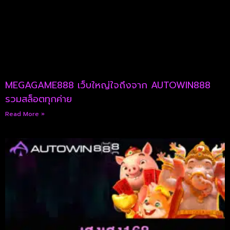
MEGAGAME888 เว็บใหญ่ใจถึงจาก AUTOWIN888
รวมสล็อตทุกค่าย
Read More »