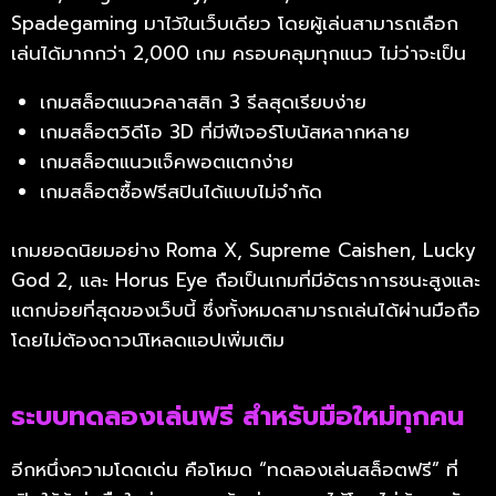
Spadegaming มาไว้ในเว็บเดียว โดยผู้เล่นสามารถเลือก
เล่นได้มากกว่า 2,000 เกม ครอบคลุมทุกแนว ไม่ว่าจะเป็น
เกมสล็อตแนวคลาสสิก 3 รีลสุดเรียบง่าย
เกมสล็อตวิดีโอ 3D ที่มีฟีเจอร์โบนัสหลากหลาย
เกมสล็อตแนวแจ็คพอตแตกง่าย
เกมสล็อตซื้อฟรีสปินได้แบบไม่จำกัด
เกมยอดนิยมอย่าง Roma X, Supreme Caishen, Lucky
God 2, และ Horus Eye ถือเป็นเกมที่มีอัตราการชนะสูงและ
แตกบ่อยที่สุดของเว็บนี้ ซึ่งทั้งหมดสามารถเล่นได้ผ่านมือถือ
โดยไม่ต้องดาวน์โหลดแอปเพิ่มเติม
ระบบทดลองเล่นฟรี สำหรับมือใหม่ทุกคน
อีกหนึ่งความโดดเด่น คือโหมด “ทดลองเล่นสล็อตฟรี” ที่