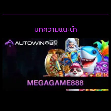
บทความแนะนำ