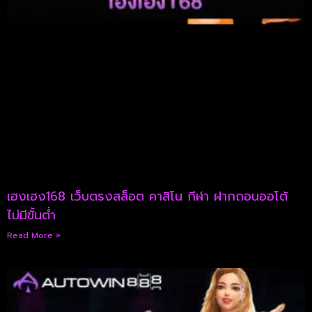
เฮงเฮง168 เว็บตรงสล็อต คาสิโน กีฬา ฝากถอนออโต้
ไม่มีขั้นต่ำ
Read More »