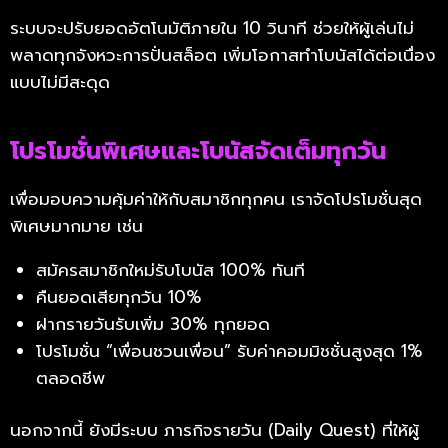
ระบบจะปรับยอดอัตโนมัติภายใน 10 วินาที ช่วยให้ผู้เล่นไม่
พลาดทุกจังหวะการปั่นสล็อต เพิ่มโอกาสทำโบนัสได้ต่อเนื่อง
แบบไม่มีสะดุด
โปรโมชั่นพิเศษและโบนัสจัดเต็มทุกวัน
เพื่อมอบความคุ้มค่าให้กับสมาชิกทุกคน เราจัดโปรโมชั่นสุด
พิเศษมากมาย เช่น
สมัครสมาชิกใหม่รับโบนัส 100% ทันที
คืนยอดเสียทุกวัน 10%
ฝากรายวันรับเพิ่ม 30% ทุกยอด
โปรโมชั่น “เพื่อนชวนเพื่อน” รับค่าคอมมิชชั่นสูงสุด 1%
ตลอดชีพ
นอกจากนี้ ยังมีระบบ ภารกิจรายวัน (Daily Quest) ที่ให้ผู้