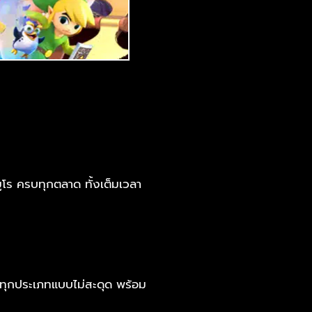
ูโร ครบทุกตลาด ทั้งเต็มเวลา
ด้ทุกประเภทแบบไม่สะดุด พร้อม