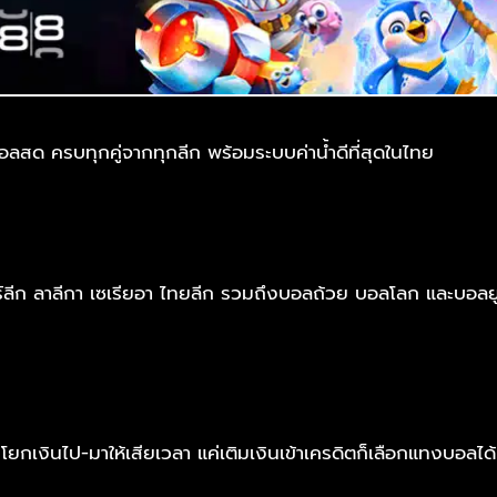
บอลสด ครบทุกคู่จากทุกลีก พร้อมระบบค่าน้ำดีที่สุดในไทย
มียร์ลีก ลาลีกา เซเรียอา ไทยลีก รวมถึงบอลถ้วย บอลโลก และบอลย
โยกเงินไป-มาให้เสียเวลา แค่เติมเงินเข้าเครดิตก็เลือกแทงบอลไ