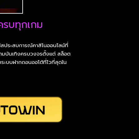
ครบทุกเกม
ัสประสบการณ์คาสิโนออนไลน์ที่
ความบันเทิงครบวงจรตั้งแต่ สล็อต
ะบบฝากถอนออโต้ที่ไวที่สุดใน