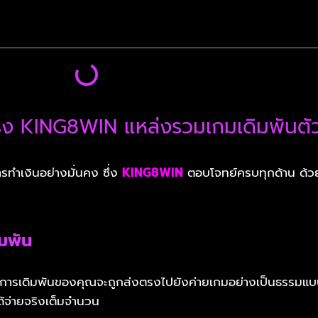
รง KING8WIN แหล่งรวมเกมเดิมพันตัว
รทำเงินอย่างมั่นคง ซึ่ง
KING8WIN
ตอบโจทย์ครบทุกด้าน ด้วยร
ิมพัน
ุกการเดิมพันของคุณจะถูกส่งตรงไปยังค่ายเกมอย่างเป็นธรรมแบบไ
ได้จ่ายจริงเต็มจำนวน