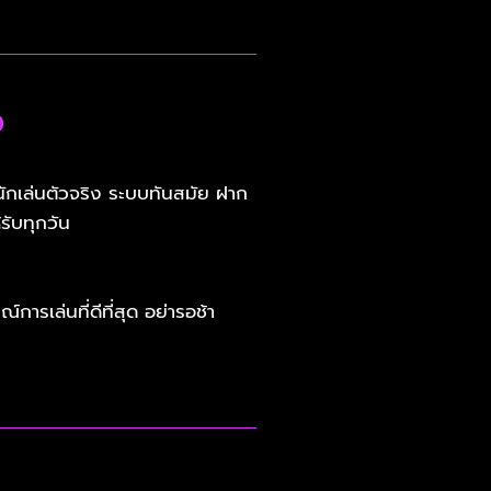
ง
นักเล่นตัวจริง ระบบทันสมัย ฝาก
รับทุกวัน
ารเล่นที่ดีที่สุด อย่ารอช้า