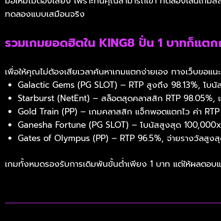
มือใหม่ไม่ต้องเสี่ยง เพราะที่นี่คุณสามารถเข้า ทดลองเล่นเกม
ทดลองแบบเสมือนจริง
รวมเกมยอดฮิตใน KING8 ปั่น 1 บาทก็แตก
เพื่อให้คุณไม่ต้องเสียเวลาค้นหาเกมแตกง่ายเอง ทางเว็บขอแนะน
Galactic Gems (PG SLOT) – RTP สูงถึง 98.13%, โบนั
Starburst (NetEnt) – สล็อตสุดคลาสสิก RTP 98.05%, 
Gold Train (PP) – เกมคลาสสิก แจ็กพอตแตกไว ค่า RTP
Ganesha Fortune (PG SLOT) – โบนัสสูงสุด 100,000x
Gates of Olympus (PP) – RTP 96.5%, จ่ายรางวัลสูงส
เกมทั้งหมดรองรับการเดิมพันขั้นต่ำเพียง 1 บาท แต่ให้ผลตอบแท