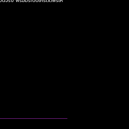
เงินจริง พร้อมระบบเครดิตฟรีให้