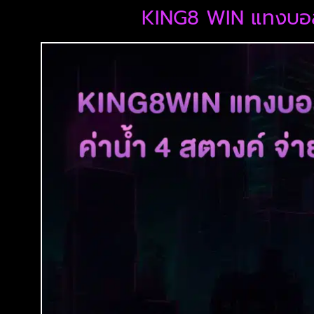
KING8 WIN แทงบอล รา