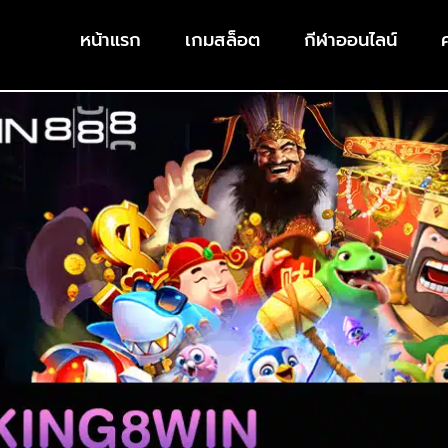
หน้าแรก
เกมสล็อต
กีฬาออนไลน์