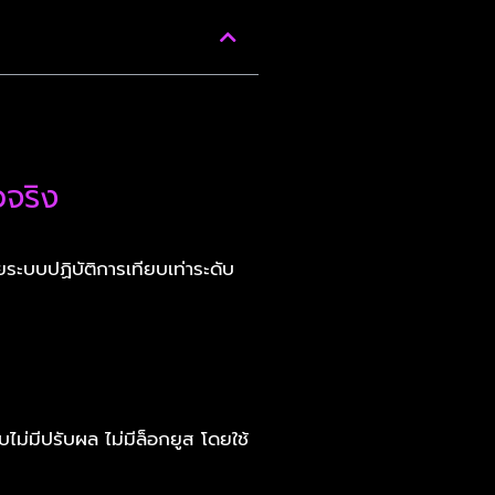
จริง
ะบบปฏิบัติการเทียบเท่าระดับ
ม่มีปรับผล ไม่มีล็อกยูส โดยใช้