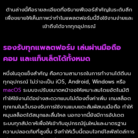
ด้านล่างนี้คือรายละเอียดที่อธิบายฟีเจอร์สำคัญในระดับลึก
เพื่อขยายให้เห็นภาพว่าทำไมแพลตฟอร์มนี้จึงใช้งานง่ายและ
เข้าถึงได้จากทุกอุปกรณ์
รองรับทุกแพลตฟอร์ม เล่นผ่านมือถือ
คอม และแท็บเล็ตได้ทั้งหมด
หนึ่งในจุดแข็งสำคัญ คือความสามารถในการทำงานได้ดีบน
ทุกอุปกรณ์ ไม่ว่าจะเป็น iOS, Android, Windows หรือ
macOS
ระบบจะปรับขนาดหน้าจอให้เหมาะสมโดยอัตโนมัติ
ทำให้ใช้งานได้อย่างสะดวกแบบไม่ต้องตั้งค่าเพิ่ม เกมสล็อต
ทุกเกมในเว็บรองรับการใช้งานแบบแตะสัมผัสบนมือถือ ทำให้
หมุนสล็อตได้สนุกและลื่นไหล นอกจากนี้ยังมีการอัปเดต
ระบบทุกสัปดาห์เพื่อให้เข้ากับอุปกรณ์รุ่นใหม่และมาตรฐาน
ความปลอดภัยที่สูงขึ้น จึงทำให้เว็บนี้ตอบโจทย์ไลฟ์สไตล์การ