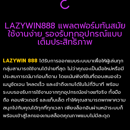
LAZYWIN888 แพลตฟอร์มทันสมัย
ใช้งานง่าย รองรับทุกอุปกรณ์แบบ
เต็มประสิทธิภาพ
LAZYWIN 888
ได้รับการออกแบบระบบมาเพื่อให้ผู้เล่นทุก
กลุ่มสามารถใช้งานได้ง่ายที่สุด ไม่ว่าคุณจะเป็นมือใหม่หรือมี
ประสบการณ์มาก่อนก็ตาม โดยเน้นฟังก์ชันที่ตอบสนองไว
เมนูชัดเจน โหลดเร็ว และเข้าถึงเกมได้ในไม่กี่วินาที พร้อม
ระบบรองรับการใช้งานจากทุกอุปกรณ์อย่างแท้จริง ทั้งมือ
ถือ คอมพิวเตอร์ และแท็บเล็ต ทำให้คุณสามารถพกพาความ
สนุกไปกับคุณได้ทุกที่ทุกเวลา เพียงล็อกอินผ่านหน้าระบบก็
พร้อมเข้าสู่โลกของเกมสล็อตคุณภาพแบบไม่มีสะดุด