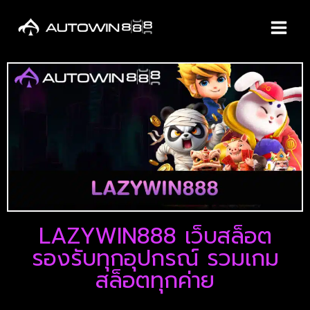
LAZYWIN888 เว็บสล็อต
รองรับทุกอุปกรณ์ รวมเกม
สล็อตทุกค่าย