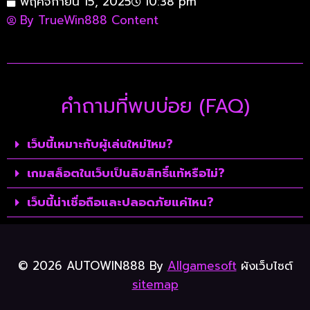
พฤศจิกายน 15, 2025
10:38 pm
By TrueWin888 Content
คำถามที่พบบ่อย (FAQ)
เว็บนี้เหมาะกับผู้เล่นใหม่ไหม?
เกมสล็อตในเว็บเป็นลิขสิทธิ์แท้หรือไม่?
เว็บนี้น่าเชื่อถือและปลอดภัยแค่ไหน?
© 2026 AUTOWIN888 By
Allgamesoft
ผังเว็บไซต์
sitemap