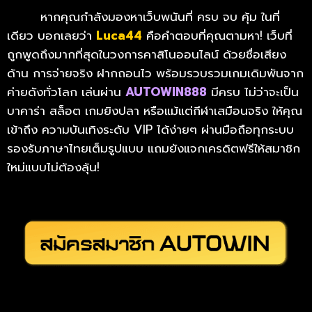
หากคุณกำลังมองหาเว็บพนันที่ ครบ จบ คุ้ม ในที่
เดียว บอกเลยว่า
Luca44
คือคำตอบที่คุณตามหา! เว็บที่
ถูกพูดถึงมากที่สุดในวงการคาสิโนออนไลน์ ด้วยชื่อเสียง
ด้าน การจ่ายจริง ฝากถอนไว พร้อมรวบรวมเกมเดิมพันจาก
ค่ายดังทั่วโลก เล่นผ่าน
AUTOWIN888
มีครบ ไม่ว่าจะเป็น
บาคาร่า สล็อต เกมยิงปลา หรือแม้แต่กีฬาเสมือนจริง ให้คุณ
เข้าถึง ความบันเทิงระดับ VIP ได้ง่ายๆ ผ่านมือถือทุกระบบ
รองรับภาษาไทยเต็มรูปแบบ แถมยังแจกเครดิตฟรีให้สมาชิก
ใหม่แบบไม่ต้องลุ้น!