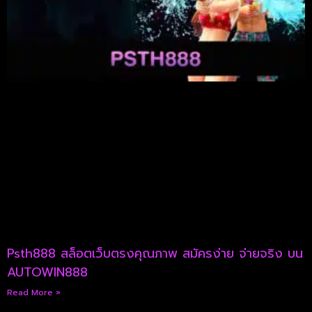
Psth888 สล็อตเว็บตรงคุณภาพ สมัครง่าย จ่ายจริง บน
AUTOWIN888
Read More »