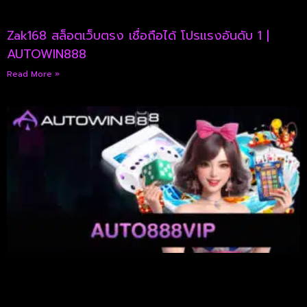
Zak168 สล็อตเว็บตรง เชื่อถือได้ โปรแรงอันดับ 1 |
AUTOWIN888
Read More »