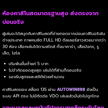
ห้องคาสิโนสดมาตรฐานสูง ส่งตรงจาก
บ่อนจริง
ผู้เล่นจะได้สนุกกับคาสิโนสดที่ถ่ายทอดจากบ่อนคาสิโนจริงใน
ต่างประเทศ ภาพคมชัด FULL HD ดีลเลอร์สาวสวยมากกว่า
30 ห้อง เลือกเล่นได้ตามสไตล์ ทั้งบาคาร่า, เสือมังกร, รู
เล็ต, ไฮโล
เดิมพันขั้นต่ำแค่ 5 บาท
ไม่จำกัดยอดสูงสุด เล่นได้กี่ล้านก็ถอนจริง
รองรับสูตรและสถิติช่วยคำนวณ
คาสิโนสดของ สล็อต 135 ผ่าน
AUTOWIN888
ยังเป็น
ระบบ API ตรง ไม่มีตัดต่อ VDO เล่นแล้วมั่นใจไม่ถูกโกง
แทงบอลและพนันกีฬาครบทุกลีกระดับโลก