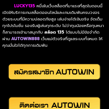
LUCKY135
หนึ่งในเว็บสล็อตที่มาแรงที่สุดในตอนนี้
เปิดให้บริการเกมสล็อตออนไลน์และเกมเดิมพันครบวงจร
ด้วยระบบที่มีความปลอดภัยสูง เล่นง่ายได้เงินจริง จัดเต็ม
ทุกโปรโมชั่น รองรับผู้เล่นทุกระดับ ไม่ว่าทุนน้อยหรือทุนหนา
ก็สามารถเข้ามาสนุกกับ
สล็อต 135
ได้แบบไม่มีข้อจำกัด
ผ่าน
AUTOWIN888
เว็บแม่ตัวจริงที่ดูแลระบบทั้งหมด ให้
คุณมั่นใจได้ทุกการเดิมพัน