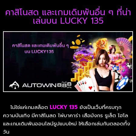
คาสิโนสด และเกมเดิมพันอื่น ๆ ที่น่า
เล่นบน LUCKY 135
ไม่ใช่แค่เกมสล็อต
LUCKY 135
ยังเป็นเว็บที่ครบทุก
ความบันเทิง มีคาสิโนสด ไพ่บาคาร่า เสือมังกร รูเล็ต ไฮโล
และเกมเดิมพันออนไลน์รูปแบบใหม่ ให้เลือกเล่นกันตลอดทั้ง
วัน