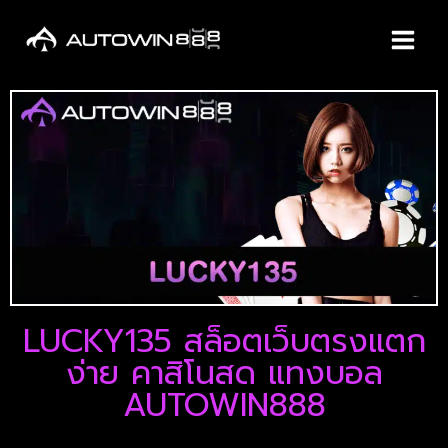
LUCKY135 สล็อตเว็บตรงแตก
ง่าย คาสิโนสด แทงบอล
AUTOWIN888