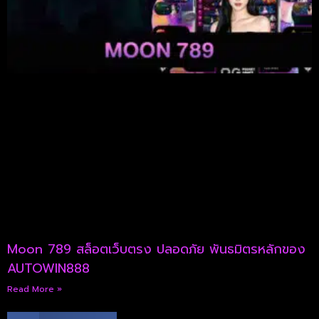
Moon 789 สล็อตเว็บตรง ปลอดภัย พันธมิตรหลักของ
AUTOWIN888
Read More »