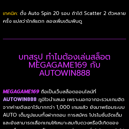
เทคนิค:
ตั้ง Auto Spin 20 รอบ ถ้าได้ Scatter 2 ตัวหลาย
ครั้ง แปลว่าใกล้แตก ลองเพิ่มเดิมพันดู
บทสรุป ทำไมต้องเล่นสล็อต
MEGAGAME169 กับ
AUTOWIN888
MEGAGAME169
ถือเป็นเว็บสล็อตออนไลน์ที่
AUTOWIN888
ภูมิใจนำเสนอ เพราะนอกจากจะรวมเกมฮิต
จากค่ายดังเอาไว้มากกว่า 1,000 เกมแล้ว ยังมาพร้อมระบบ
AUTO เต็มรูปแบบทั้งฝากถอน การสมัคร โปรโมชั่นจัดเต็ม
และยังสามารถเลือกเกมให้เหมาะสมกับดวงหรือปีเกิดของ