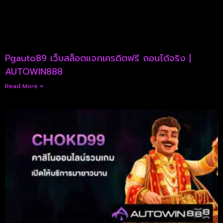
Pgauto89 เว็บสล็อตแจกเครดิตฟรี ถอนได้จริง |
AUTOWIN888
Read More »