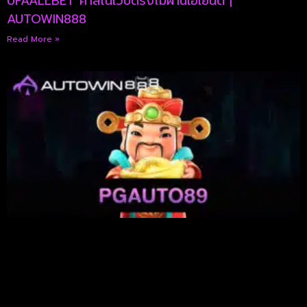
UFAALLBET คาสิโนเว็บตรงไม่ผ่านเอเย่นต์ |
AUTOWIN888
Read More »