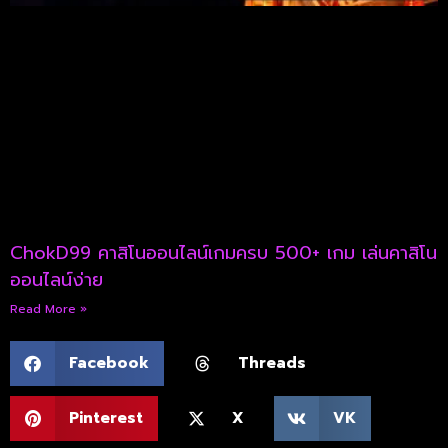
ChokD99 คาสิโนออนไลน์เกมครบ 500+ เกม เล่นคาสิโน
ออนไลน์ง่าย
Read More »
Facebook
Threads
Pinterest
X
VK