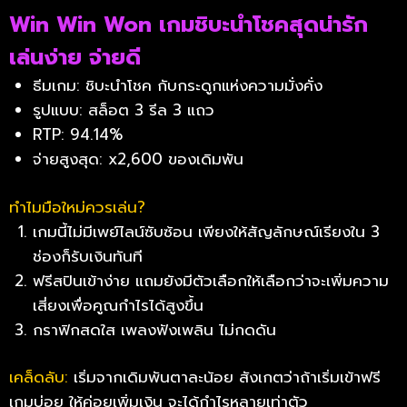
Win Win Won เกมชิบะนำโชคสุดน่ารัก
เล่นง่าย จ่ายดี
ธีมเกม: ชิบะนำโชค กับกระดูกแห่งความมั่งคั่ง
รูปแบบ: สล็อต 3 รีล 3 แถว
RTP: 94.14%
จ่ายสูงสุด: x2,600 ของเดิมพัน
ทำไมมือใหม่ควรเล่น?
เกมนี้ไม่มีเพย์ไลน์ซับซ้อน เพียงให้สัญลักษณ์เรียงใน 3
ช่องก็รับเงินทันที
ฟรีสปินเข้าง่าย แถมยังมีตัวเลือกให้เลือกว่าจะเพิ่มความ
เสี่ยงเพื่อคูณกำไรได้สูงขึ้น
กราฟิกสดใส เพลงฟังเพลิน ไม่กดดัน
เคล็ดลับ:
เริ่มจากเดิมพันตาละน้อย สังเกตว่าถ้าเริ่มเข้าฟรี
เกมบ่อย ให้ค่อยเพิ่มเงิน จะได้กำไรหลายเท่าตัว