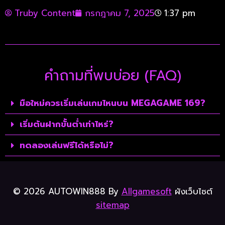
Truby Content
กรกฎาคม 7, 2025
1:37 pm
คำถามที่พบบ่อย (FAQ)
มือใหม่ควรเริ่มเล่นเกมไหนบน MEGAGAME 169?
เริ่มต้นฝากขั้นต่ำเท่าไหร่?
ทดลองเล่นฟรีได้หรือไม่?
© 2026 AUTOWIN888 By
Allgamesoft
ผังเว็บไซต์
sitemap