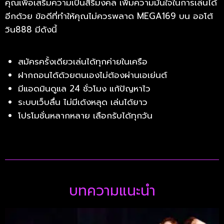
คุณเพื่อเสริมความเป็นสิริมงคล เพิ่มความมั่นใจในการเล่นได้
อีกด้วย ข้อดีที่ทำให้คุณไม่ควรพลาด MEGA169 บน ออโต้
วิน888 มีดังนี้
สมัครครั้งเดียวเล่นได้ทุกค่ายในเครือ
ฝากถอนได้ด้วยตนเองไม่ต้องผ่านเอเย่นต์
มีแอดมินดูแล 24 ชั่วโมง แก้ปัญหาไว
ระบบเว็บลื่น ไม่มีเด้งหลุด เล่นได้ยาว
โปรโมชั่นหลากหลาย เลือกรับได้ทุกวัน
บทความแนะนำ