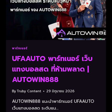
ออนไลน์
ความ
มั่นคง
สูง
|
AUTOWIN888
พาร์ทเนอร์
UFAAUTO พาร์ทเนอร์ เว็บ
แทงบอลสด ที่ห้ามพลาด |
AUTOWIN888
By
Truby Content
29 มิถุนายน 2026
AUTOWIN888 แนะนำพาร์ทเนอร์ UFAAUTO
เว็บแทงบอลสด ระดับแน…