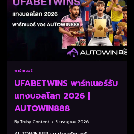
ไทย
ยุค
ใหม่
ใช้
งาน
ง่าย
|
AUTOWIN888
พาร์ทเนอร์
UFABETWINS พาร์ทเนอร์รับ
แทงบอลโลก 2026 |
AUTOWIN888
By
Truby Content
3 กรกฎาคม 2026