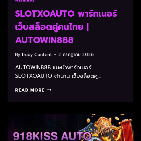
พาร์ทเนอร์
SLOTXOAUTO พาร์ทเนอร์
เว็บสล็อตคู่คนไทย |
AUTOWIN888
By
Truby Content
2 กรกฎาคม 2026
AUTOWIN888 แนะนำพาร์ทเนอร์
SLOTXOAUTO ตำนาน เว็บสล็อตคู…
SLOTXOAUTO
READ MORE
พาร์
ท
เนอ
ร์
เว็บ
สล็อต
คู่