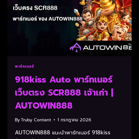
คน
ไทย
|
AUTOWIN888
พาร์ทเนอร์
918kiss Auto พาร์ทเนอร์
เว็บตรง SCR888 เจ้าเก่า |
AUTOWIN888
By
Truby Content
1 กรกฎาคม 2026
AUTOWIN888 แนะนำพาร์ทเนอร์ 918kiss