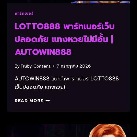
พาร์ทเนอร์
LOTTO888 พาร์ทเนอร์เว็บ
ปลอดภัย แทงหวยไม่มีอั้น |
AUTOWIN888
By
Truby Content
7 กรกฎาคม 2026
AUTOWIN888 แนะนำพาร์ทเนอร์ LOTTO888
เว็บปลอดภัย แทงหวยไ…
LOTTO888
READ MORE
พาร์
ท
เนอ
ร์
เว็บ