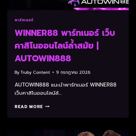
พาร์ทเนอร์
WINNER88 พาร์ทเนอร์ เว็บ
คาสิโนออนไลน์ล้ำสมัย |
AUTOWIN888
By
Truby Content
9 กรกฎาคม 2026
AUTOWIN888 แนะนำพาร์ทเนอร์ WINNER88
เว็บคาสิโนออนไลน์ล้…
WINNER88
READ MORE
พาร์
ท
เนอ
ร์