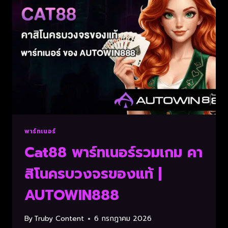
ปลอดภัย
แทง
หวย
ไม่มี
อั้น
|
AUTOWIN888
พาร์ทเนอร์
Cat88 พาร์ทเนอร์รวมเกม คา
สิโนครบวงจรของแท้ |
AUTOWIN888
By
Truby Content
6 กรกฎาคม 2026