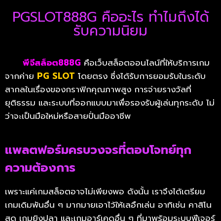
PGSLOT888G คืออะไร ทำไมถึงได้
รับความนิยม
พีจีสล็อต888G
คือเว็บสล็อตออนไลน์ที่ให้บริการเกม
จากค่าย
PG SLOT
โดยตรง ซึ่งได้รับการยอมรับในระดับ
สากลในเรื่องของกราฟิกคุณภาพสูง การจ่ายรางวัลที่
ยุติธรรม และระบบที่ออกแบบมาเพื่อรองรับผู้เล่นทุกระดับ ไม่
ว่าจะเป็นมือใหม่หรือสายปั่นมืออาชีพ
แพลตฟอร์มครบวงจรที่ตอบโจทย์ทุก
ความต้องการ
เพราะแค่เกมสล็อตอาจไม่เพียงพอ ดังนั้น เราจึงได้เตรียม
เกมเดิมพันอื่น ๆ มากมายเอาไว้ให้เลอืกเล่น อาทิเช่น คาสิโน
สด เกมยิงปลา และเกมอาร์เคดอื่น ๆ ที่มาพร้อมระบบฟีเจอร์