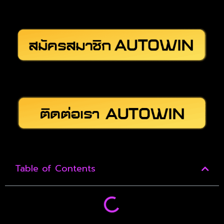
Table of Contents