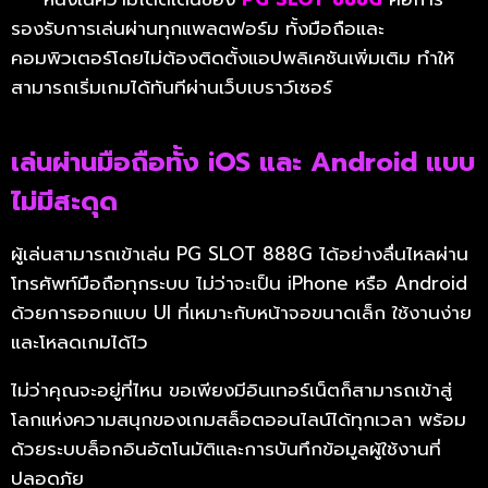
รองรับการเล่นผ่านทุกแพลตฟอร์ม ทั้งมือถือและ
คอมพิวเตอร์โดยไม่ต้องติดตั้งแอปพลิเคชันเพิ่มเติม ทำให้
สามารถเริ่มเกมได้ทันทีผ่านเว็บเบราว์เซอร์
เล่นผ่านมือถือทั้ง iOS และ Android แบบ
ไม่มีสะดุด
ผู้เล่นสามารถเข้าเล่น PG SLOT 888G ได้อย่างลื่นไหลผ่าน
โทรศัพท์มือถือทุกระบบ ไม่ว่าจะเป็น iPhone หรือ Android
ด้วยการออกแบบ UI ที่เหมาะกับหน้าจอขนาดเล็ก ใช้งานง่าย
และโหลดเกมได้ไว
ไม่ว่าคุณจะอยู่ที่ไหน ขอเพียงมีอินเทอร์เน็ตก็สามารถเข้าสู่
โลกแห่งความสนุกของเกมสล็อตออนไลน์ได้ทุกเวลา พร้อม
ด้วยระบบล็อกอินอัตโนมัติและการบันทึกข้อมูลผู้ใช้งานที่
ปลอดภัย