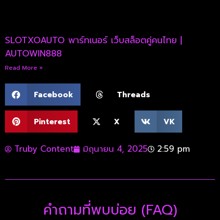
SLOTXOAUTO พาร์ทเนอร์ เว็บสล็อตคู่คนไทย |
AUTOWIN888
Read More »
Facebook
Threads
Pinterest
X
VK
Truby Content
มิถุนายน 4, 2025
2:59 pm
คำถามที่พบบ่อย (FAQ)