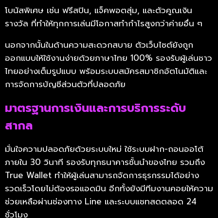
โบนัสพิเศษ เช่น ฟรีสปิน, แจ็คพอตสุ่ม, และตัวคูณเงิน
รางวัล ที่ทำให้ทุกการเล่นมีโอกาสทำกำไรสูงกว่าค่ายอื่น ๆ
นอกจากนั้นในด้านความสะดวกสบาย ตัวเว็บไซต์ยังถูก
ออกแบบให้ใช้งานง่ายด้วยภาษาไทย 100% รองรับผู้เล่นชาว
ไทยอย่างเต็มรูปแบบ พร้อมระบบสมัครสมาชิกอัตโนมัติและ
การจัดการบัญชีส่วนตัวที่ปลอดภัย
มาตรฐานการเงินและการบริการระดับ
สากล
มั่นใจความปลอดภัยด้วยระบบใหม่ ใช้ระบบฝาก-ถอนออโต้
ภายใน 30 วินาที รองรับทุกธนาคารชั้นนำของไทย รวมถึง
True Wallet ทำให้ผู้เล่นสามารถจัดการธุรกรรมได้อย่าง
รวดเร็วโดยไม่ต้องรอแอดมิน อีกทั้งยังมีทีมงานคอยให้ความ
ช่วยเหลือผ่านช่องทาง Line และระบบแชทสดตลอด 24
ชั่วโมง