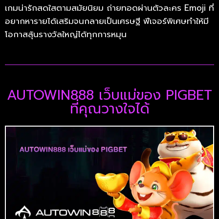
เกมน่ารักสดใสตามสมัยนิยม ถ่ายทอดผ่านตัวละคร Emoji ที่
อยากหารายได้เสริมจนกลายเป็นเศรษฐี ฟีเจอร์พิเศษทำให้มี
โอกาสลุ้นรางวัลใหญ่ได้ทุกการหมุน
AUTOWIN888 เว็บแม่ของ PIGBET
ที่คุณวางใจได้