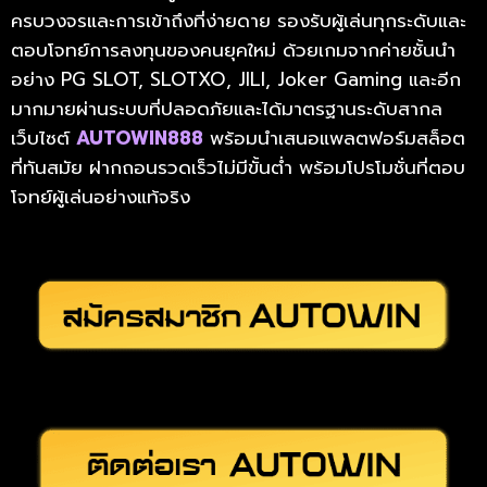
ครบวงจรและการเข้าถึงที่ง่ายดาย รองรับผู้เล่นทุกระดับและ
ตอบโจทย์การลงทุนของคนยุคใหม่ ด้วยเกมจากค่ายชั้นนำ
อย่าง PG SLOT, SLOTXO, JILI, Joker Gaming และอีก
มากมายผ่านระบบที่ปลอดภัยและได้มาตรฐานระดับสากล
เว็บไซต์
AUTOWIN888
พร้อมนำเสนอแพลตฟอร์มสล็อต
ที่ทันสมัย ฝากถอนรวดเร็วไม่มีขั้นต่ำ พร้อมโปรโมชั่นที่ตอบ
โจทย์ผู้เล่นอย่างแท้จริง