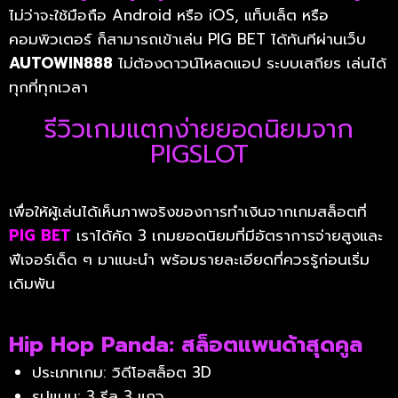
ไม่ว่าจะใช้มือถือ Android หรือ iOS, แท็บเล็ต หรือ
คอมพิวเตอร์ ก็สามารถเข้าเล่น PIG BET ได้ทันทีผ่านเว็บ
AUTOWIN888
ไม่ต้องดาวน์โหลดแอป ระบบเสถียร เล่นได้
ทุกที่ทุกเวลา
รีวิวเกมแตกง่ายยอดนิยมจาก
PIGSLOT
เพื่อให้ผู้เล่นได้เห็นภาพจริงของการทำเงินจากเกมสล็อตที่
PIG BET
เราได้คัด 3 เกมยอดนิยมที่มีอัตราการจ่ายสูงและ
ฟีเจอร์เด็ด ๆ มาแนะนำ พร้อมรายละเอียดที่ควรรู้ก่อนเริ่ม
เดิมพัน
Hip Hop Panda: สล็อตแพนด้าสุดคูล
ประเภทเกม: วิดีโอสล็อต 3D
รูปแบบ: 3 รีล 3 แถว