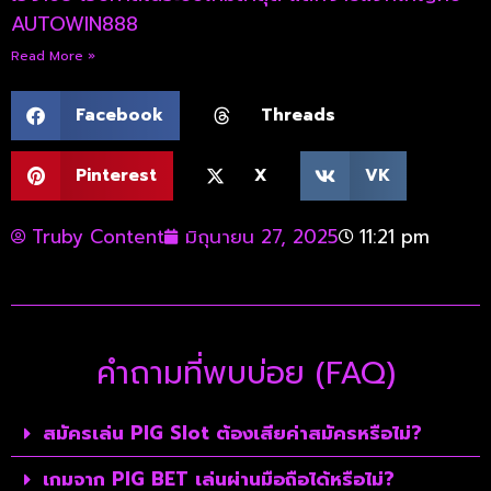
AUTOWIN888
Read More »
Facebook
Threads
Pinterest
X
VK
Truby Content
มิถุนายน 27, 2025
11:21 pm
คำถามที่พบบ่อย (FAQ)
สมัครเล่น PIG Slot ต้องเสียค่าสมัครหรือไม่?
เกมจาก PIG BET เล่นผ่านมือถือได้หรือไม่?