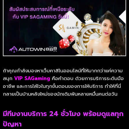
ถ้าคุณกำลังมองหาเว็บคาสิโนออนไลน์ที่ให้มากกว่าแค่ความ
สนุก
VIP SAGaming
คือคำตอบ ด้วยการบริการระดับมือ
อาชีพ และการใส่ใจในทุกขั้นตอนของการให้บริการ ทำให้ที่นี่
กลายเป็นบ้านหลังใหม่ของนักเดิมพันหลายหมื่นคนต่อวัน
มีทีมงานบริการ 24 ชั่วโมง พร้อมดูแลทุก
ปัญหา