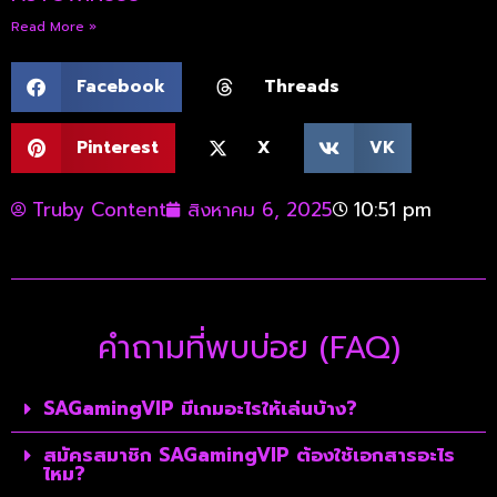
Read More »
Facebook
Threads
Pinterest
X
VK
Truby Content
สิงหาคม 6, 2025
10:51 pm
คำถามที่พบบ่อย (FAQ)
SAGamingVIP มีเกมอะไรให้เล่นบ้าง?
สมัครสมาชิก SAGamingVIP ต้องใช้เอกสารอะไร
ไหม?