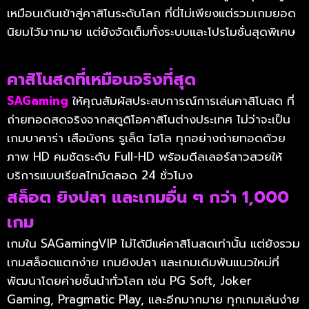
เหมือนเดินเข้าสู่คาสิโนระดับโลก ที่นี่ไม่เพียงแต่รวมเกมยอด
นิยมไว้มากมาย แต่ยังจัดเต็มทั้งระบบและโปรโมชั่นสุดพิเศษ
คาสิโนสดที่เหมือนจริงที่สุด
SAGaming
ให้คุณสัมผัสประสบการณ์การเล่นคาสิโนสด ที่
ถ่ายทอดสดจริงจากสตูดิโอคาสิโนต่างประเทศ ไม่ว่าจะเป็น
เกมบาคาร่า เสือมังกร รูเล็ต ไฮโล ทุกอย่างถ่ายทอดด้วย
ภาพ HD คมชัดระดับ Full-HD พร้อมดีลเลอร์สาวสวยให้
บริการแบบเรียลไทม์ตลอด 24 ชั่วโมง
สล็อต ยิงปลา และเกมอื่น ๆ กว่า 1,000
เกม
เกมใน SAGamingVIP ไม่ได้มีแค่คาสิโนสดเท่านั้น แต่ยังรวม
เกมสล็อตแตกง่าย เกมยิงปลา และเกมเดิมพันแนวใหม่ที่
พัฒนาโดยค่ายชั้นนำทั่วโลก เช่น PG Soft, Joker
Gaming, Pragmatic Play, และอีกมากมาย ทุกเกมเล่นง่าย