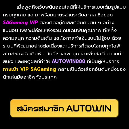
เมื่อพูดถึงเว็บพนันออนไลน์ที่ให้บริการแบบเต็มรูปแบบ
ครบทุกเกม และมาพร้อมมาตรฐานระดับสากล ชื่อของ
SAGaming VIP
ต้องติดอยู่ในลิสต์อันดับต้น ๆ อย่าง
แน่นอน เพราะนี่คือแหล่งรวมเกมเดิมพันคุณภาพ ที่ให้ทั้ง
ความสนุก ความตื่นเต้น และโอกาสทำเงินแบบไม่รู้จบ ด้วย
ระบบที่พัฒนาอย่างต่อเนื่องและบริการที่ตอบโจทย์ทุกไลฟ์
สไตล์ของนักเดิมพัน วันนี้เราจะพาคุณเจาะลึกข้อดี ความน่า
สนใจ และเหตุผลที่ทำให้
AUTOWIN888
ที่เป็นผู้ให้บริการ
ทางเข้า VIP SAGaming
กลายเป็นตัวเลือกอันดับหนึ่งของ
นักเล่นมืออาชีพทั่วประเทศ