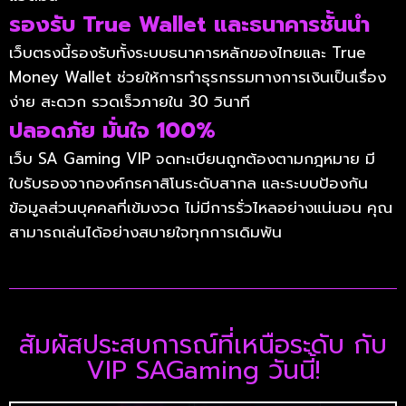
รองรับ True Wallet และธนาคารชั้นนำ
เว็บตรงนี้รองรับทั้งระบบธนาคารหลักของไทยและ True
Money Wallet ช่วยให้การทำธุรกรรมทางการเงินเป็นเรื่อง
ง่าย สะดวก รวดเร็วภายใน 30 วินาที
ปลอดภัย มั่นใจ 100%
เว็บ SA Gaming VIP จดทะเบียนถูกต้องตามกฎหมาย มี
ใบรับรองจากองค์กรคาสิโนระดับสากล และระบบป้องกัน
ข้อมูลส่วนบุคคลที่เข้มงวด ไม่มีการรั่วไหลอย่างแน่นอน คุณ
สามารถเล่นได้อย่างสบายใจทุกการเดิมพัน
สัมผัสประสบการณ์ที่เหนือระดับ กับ
VIP SAGaming วันนี้!