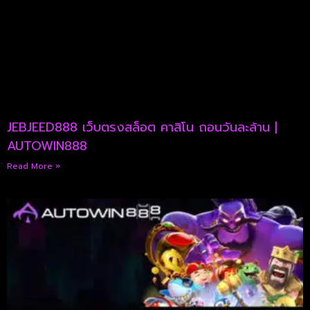
JEBJEED888 เว็บตรงสล็อต คาสิโน ถอนวันละล้าน |
AUTOWIN888
Read More »