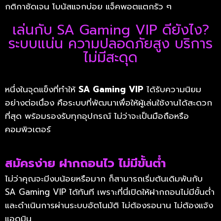
กติกาชัดเจน โบนัสแจกบ่อย แจ็คพอตแตกรัว ๆ
เล่นกับ SA Gaming VIP ดียังไง?
ระบบแน่น ความปลอดภัยสูง บริการ
ไม่มีสะดุด
หนึ่งในจุดแข็งที่ทำให้
SA Gaming VIP
ได้รับความนิยม
อย่างต่อเนื่อง คือระบบที่พัฒนาเพื่อให้ผู้เล่นใช้งานได้สะดวก
ที่สุด พร้อมรองรับทุกอุปกรณ์ ไม่ว่าจะเป็นมือถือหรือ
คอมพิวเตอร์
สมัครง่าย ฝากถอนไว ไม่มีขั้นต่ำ
ไม่ว่าคุณจะมีงบน้อยหรือมาก ก็สามารถเริ่มต้นเดิมพันกับ
SA Gaming VIP ได้ทันที เพราะที่นี่เปิดให้ฝากถอนไม่มีขั้นต่ำ
และดำเนินการผ่านระบบอัตโนมัติ ไม่ต้องรอนาน ไม่ต้องแจ้ง
แอดมิน