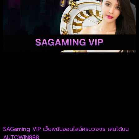
SAGaming VIP เว็บพนันออนไลน์ครบวงจร เล่นได้บน
AUTOWIN888