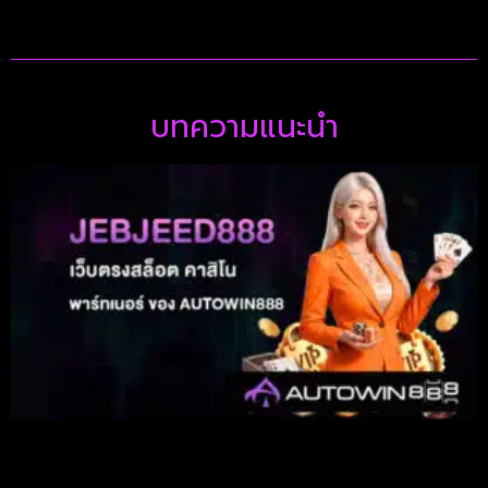
บทความแนะนำ