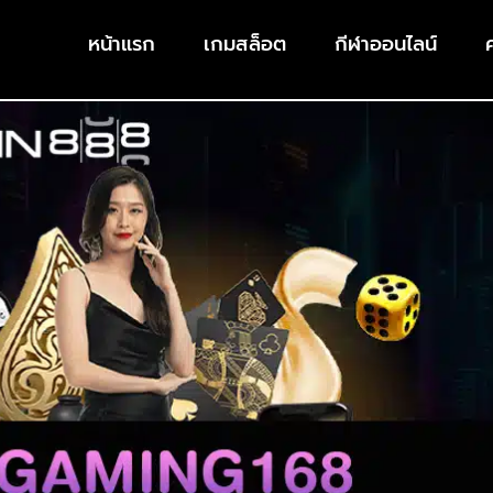
หน้าแรก
เกมสล็อต
กีฬาออนไลน์