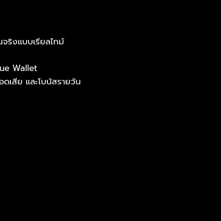
จริงแบบเรียลไทม์
rue Wallet
ยอดเสีย และโบนัสรายวัน