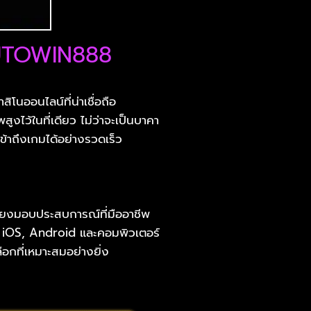
AUTOWIN888
ออนไลน์ที่น่าเชื่อถือ
สูงไว้ในที่เดียว ไม่ว่าจะเป็นบาคา
ข้าถึงเกมได้อย่างรวดเร็ว
ียงมอบประสบการณ์ที่มืออาชีพ
ั้ง iOS, Android และคอมพิวเตอร์
ลือกที่เหมาะสมอย่างยิ่ง