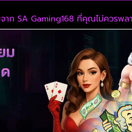
มจาก SA Gaming168 ที่คุณไม่ควรพล