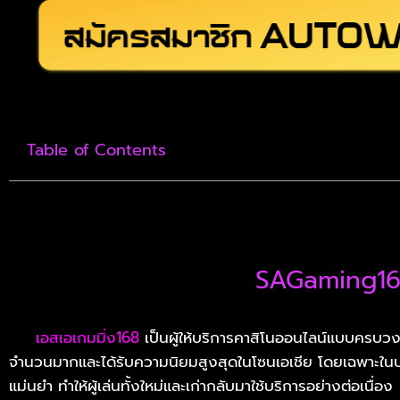
Table of Contents
SAGaming168
เอสเอเกมมิ่ง168
เป็นผู้ให้บริการคาสิโนออนไลน์แบบครบวง
จำนวนมากและได้รับความนิยมสูงสุดในโซนเอเชีย โดยเฉพาะใน
แม่นยำ ทำให้ผู้เล่นทั้งใหม่และเก่ากลับมาใช้บริการอย่างต่อเนื่อง