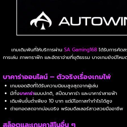
เกมเดิมพันที่ให้บริการผ่าน
SA Gaming168
ได้รับการคัดสร
การเล่น ภาพกราฟิก และอัตราจ่ายที่ยุติธรรม บางเกมยังมีโหมด
บาคาร่าออนไลน์ – ตัวจริงเรื่องเกมไพ่
เกมยอดฮิตที่ได้รับความนิยมสูงสุดจากผู้เล่น
มีทั้ง
บาคาร่า
แบบปกติ, สปีดบาคาร่า และบาคาร่าสายฟ้า
เดิมพันขั้นต่ำเพียง 10 บาท แต่มีโอกาสทำกำไรได้สูง
ถ่ายทอดสดจากบ่อนจริง พร้อมดีลเลอร์สาวสวยมืออาชีพ
สล็อตและเกมคาสิโนอื่น ๆ