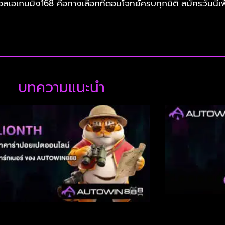
อเกมมิ่ง168 คือทางเลือกที่ตอบโจทย์ครบทุกมิติ สมัครวันนี้เพื
บทความแนะนำ