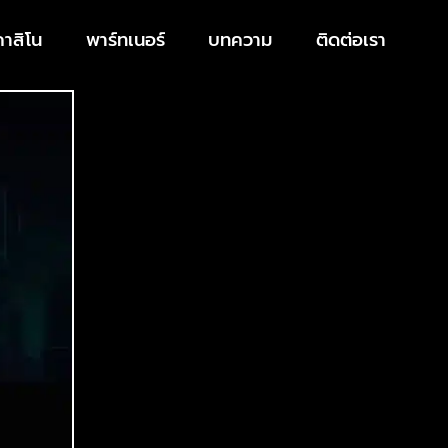
คาสิโน
พาร์ทเนอร์
บทความ
ติดต่อเรา