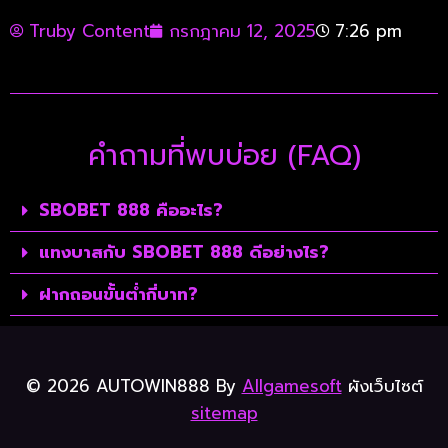
Truby Content
กรกฎาคม 12, 2025
7:26 pm
คำถามที่พบบ่อย (FAQ)
SBOBET 888 คืออะไร?
แทงบาสกับ SBOBET 888 ดีอย่างไร?
ฝากถอนขั้นต่ำกี่บาท?
© 2026 AUTOWIN888 By
Allgamesoft
ผังเว็บไซต์
sitemap