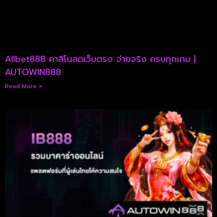
Allbet888 คาสิโนสดเว็บตรง จ่ายจริง ครบทุกเกม |
AUTOWIN888
Read More »