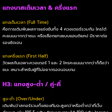
แทงบาสเต็มเวลา & ครึ่งแรก
แทงเต็มเวลา (Full Time)
คือการเดิมพันผลการแข่งขันทั้ง 4 ควอเตอร์รวมกัน ใครได้
คะแนนมากกว่าชนะ หรือเลือกแทงแบบแฮนดิแคป มีราคาต่อ
รองชัดเจน
แทงครึ่งแรก (First Half)
วัดผลกันเฉพาะควอเตอร์ 1 และ 2 ใครคะแนนมากกว่าก็ถือว่า
ชนะ เหมาะสำหรับผู้ที่ไม่อยากรอจนจบเกม
H3: แทงสูง-ต่ำ / คู่-คี่
สูง-ต่ำ (Over/Under)
เดิมพันว่าสกอร์รวมทั้งสองทีมจะสูงกว่าหรือต่ำกว่าที่เว็บ