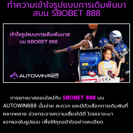
ทำความเข้าใจรูปแบบการเดิมพันบา
สบน SBOBET 888
การแทงบาสออนไลน์กับ
SBOBET 888
บน
AUTOWIN888 นั้นง่าย สะดวก และมีตัวเลือกการเดิมพันที่
หลากหลาย ช่วยกระจายความเสี่ยงได้ดี โดยเราจะมา
แจกแจงในรูปแบบ เพื่อให้คุณเข้าใจอย่างละเอียด