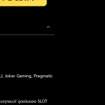
 JILI, Joker Gaming, Pragmatic
ครบทุกแนว! จุดเด่นของ SLOT