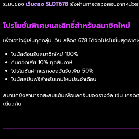
ระบบของ
เว็บตรง SLOT678
ยังผ่านการตรวจสอบจากหน่วยงาน
โปรโมชั่นพิเศษและสิทธิ์สำหรับสมาชิกใหม่
เพื่อเอาใจผู้เล่นทุกกลุ่ม เว็บ สล็อต 678 ได้จัดโปรโมชั่นสุดพิเศษ
โบนัสต้อนรับสมาชิกใหม่ 100%
คืนยอดเสีย 10% ทุกสัปดาห์
โปรโมชั่นฝากแรกของวันรับเพิ่ม 50%
โบนัสสปินฟรีสำหรับเกมใหม่ประจำเดือน
สมาชิกยังสามารถสะสมแต้มเพื่อแลกรับของรางวัล เช่น เครดิตเ
เดียวกัน