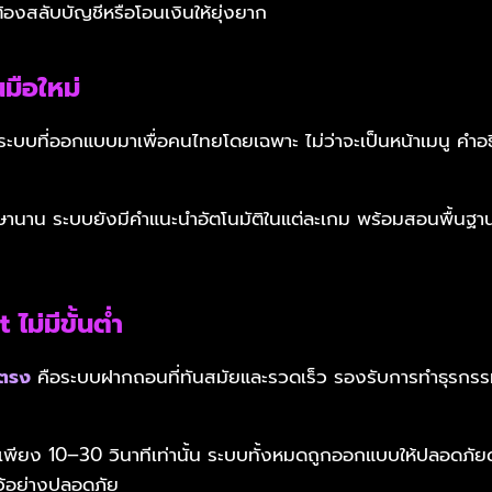
้องสลับบัญชีหรือโอนเงินให้ยุ่งยาก
มือใหม่
อระบบที่ออกแบบมาเพื่อคนไทยโดยเฉพาะ ไม่ว่าจะเป็นหน้าเมนู คำอ
้องศึกษานาน ระบบยังมีคำแนะนำอัตโนมัติในแต่ละเกม พร้อมสอนพื้น
ม่มีขั้นต่ำ
บตรง
คือระบบฝากถอนที่ทันสมัยและรวดเร็ว รองรับการทำธุรกรร
ลาเพียง 10–30 วินาทีเท่านั้น ระบบทั้งหมดถูกออกแบบให้ปลอดภั
ไว้อย่างปลอดภัย