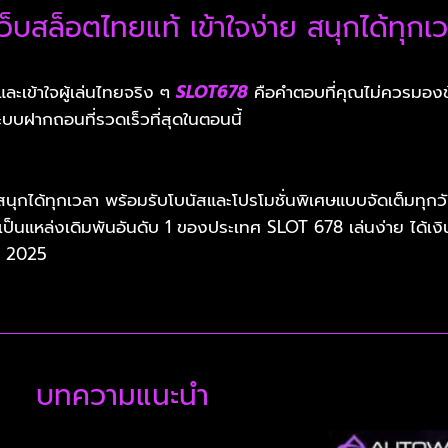
็บสล็อตไทยแท้ เข้าใจง่าย สนุกได้ทุกเ
ละเข้าใจผู้เล่นไทยจริง ๆ
SLOT678
คือคำตอบที่คุณไม่ควรมองข
บบฝากถอนที่รวดเร็วที่สุดในตอนนี้
ถสนุกได้ทุกเวลา พร้อมรับโบนัสและโปรโมชั่นพิเศษแบบจัดเต็มทุกวั
ยเป็นแหล่งเดิมพันอันดับ 1 ของประเทศ SLOT 678 เล่นง่าย ได้เง
ี 2025
บทความแนะนำ