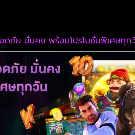
ภัย มั่นคง พร้อมโปรโมชั่นพิเศษทุกว