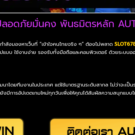
ปลอดภัยมั่นคง พันธมิตรหลัก A
กำลังมองหาเว็บที่ “เข้าใจคนไทยจริง ๆ” ต้องไม่พลาด
SLOT67
บ ใช้งานง่าย รองรับทั้งมือถือและคอมพิวเตอร์ ด้วยระบบออโต้รุ่
0% พัฒนาโดยทีมงานในประเทศ แต่ใช้มาตรฐานระดับสากล ไม่ว่าจะเ
ยังมีการอัปเดตเกมใหม่ทุกวันเพื่อให้คุณได้สัมผัสความสนุกแบบไม่ม