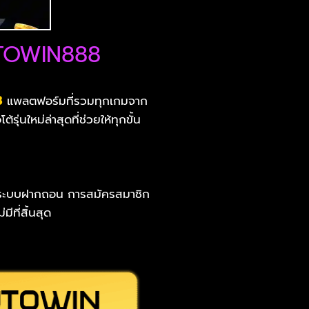
UTOWIN888
8
แพลตฟอร์มที่รวมทุกเกมจาก
นใหม่ล่าสุดที่ช่วยให้ทุกขั้น
ป็นระบบฝากถอน การสมัครสมาชิก
ีที่สิ้นสุด