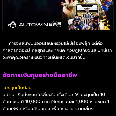
การจะเล่นพนันออนไลน์ให้รวยไม่ใช่เรื่องฟลุ๊ก แต่คือ
ศาสตร์ที่ต้องมี กลยุทธ์และเทคนิค ควบคู่ไปกับวินัย บทนี้เรา
จะพาคุณวิเคราะห์แนวทางเล่นให้ได้เงินมากขึ้น
จัดการเงินทุนอย่างมืออาชีพ
แบ่งทุนเป็นก้อน
อย่าเอาเงินทั้งหมดไปเสี่ยงในครั้งเดียว ให้แบ่งทุนเป็น 10
ก้อน เช่น มี 10,000 บาท ให้เล่นรอบละ 1,000 หากหมด 1
ก้อนให้พัก หรือเปลี่ยนเกม เพื่อกระจายความเสี่ยง