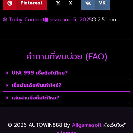
Pinterest
X
VK
Truby Content
กรกฎาคม 5, 2025
2:51 pm
คำถามที่พบบ่อย (FAQ)
UFA 999 เชื่อถือได้ไหม?
เริ่มต้นเดิมพันเท่าไหร่?
เล่นผ่านมือถือได้ไหม?
© 2026 AUTOWIN888 By
Allgamesoft
ผังเว็บไซต์