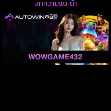
บทความแนะนำ