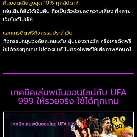
คืนยอดเสียสูงสุด 10% ทุกสัปดาห์
เล่นเสียก็ยังได้เงินคืน ถือเป็นตัวช่วยลดความเสี่ยง ที่หลาย
เว็บไซต์ไม่มีให้
แจกเครดิตฟรีกิจกรรมประจำวัน
กิจกรรมหมุนวงล้อสะสมแต้ม ลุ้นของรางวัล หรือเครดิตฟรี
ใช้ได้จริงทุกเกม ไม่ต้องแชร์ ไม่ต้องโพสต์ให้เสียภาพลักษณ์
เทคนิคเล่นพนันออนไลน์กับ UFA
999 ให้รวยจริง ใช้ได้ทุกเกม