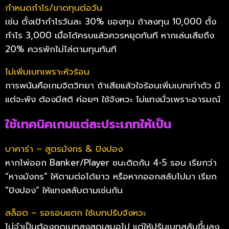
กำหนดกำไร/ขาดทุนต่อวัน
เช่น ตั้งเป้ากำไรวันละ 30% ของทุน ถ้าลงทุน 10,000 ตั้ง
กำไร 3,000 เมื่อได้ครบแล้วควรหยุดทันที หากเล่นเสียถึง
20% ควรพักไม่ไล่ตามทุนทันที
ไม่เพิ่มเบทเพราะหัวร้อน
การพนันคือเกมจิตวิทยา ถ้าเสียแล้วใจร้อนเพิ่มเบทเท่าตัว มี
แต่จะพัง ต้องมีสติ ค่อยๆ ใช้จังหวะ ไม่แทงมั่วเพราะอารมณ์
ใช้เทคนิคเกมแต่ละประเภทให้เป็น
บาคาร่า – สูตรมังกร & ปิงปอง
หากไพ่ออก Banker/Player ชนะติดกัน 4-5 รอบ เรียกว่า
“หางมังกร” ให้ตามต่อได้ยาว หรือหากออกสลับไปมา เรียก
“ปิงปอง” ให้แทงสลับตามเช่นกัน
สล็อต – รอรอบแตก ใช้เบทปรับจังหวะ
ไม่จำเป็นต้องกดเบทสูงสุดเสมอไป แต่ให้ปรับเบทสลับขึ้นลง