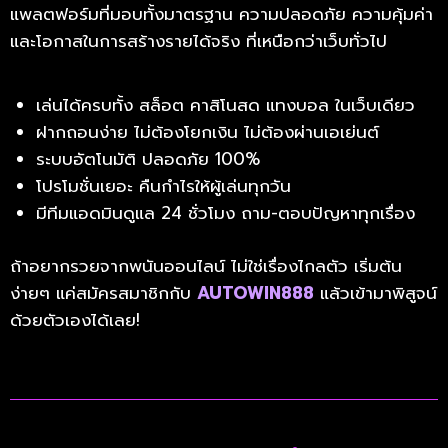
แพลตฟอร์มที่มอบทั้งมาตรฐาน ความปลอดภัย ความคุ้มค่า
และโอกาสในการสร้างรายได้จริง ที่เหนือกว่าเว็บทั่วไป
เล่นได้ครบทั้ง สล็อต คาสิโนสด แทงบอล ในเว็บเดียว
ฝากถอนง่าย ไม่ต้องโยกเงิน ไม่ต้องผ่านเอเย่นต์
ระบบอัตโนมัติ ปลอดภัย 100%
โปรโมชั่นเยอะ คืนกำไรให้ผู้เล่นทุกวัน
มีทีมแอดมินดูแล 24 ชั่วโมง ถาม-ตอบปัญหาทุกเรื่อง
ถ้าอยากรวยจากพนันออนไลน์ ไม่ใช่เรื่องไกลตัว เริ่มต้น
ง่ายๆ แค่สมัครสมาชิกกับ
AUTOWIN888
แล้วเข้ามาพิสูจน์
ด้วยตัวเองได้เลย!