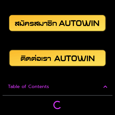
Table of Contents