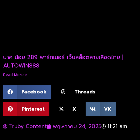
นาค น้อย 289 พาร์ทเนอร์ เว็บสล็อตสายเลือดไทย |
AUTOWIN888
Read More »
Facebook
Threads
Pinterest
X
VK
Truby Content
พฤษภาคม 24, 2025
11:21 am