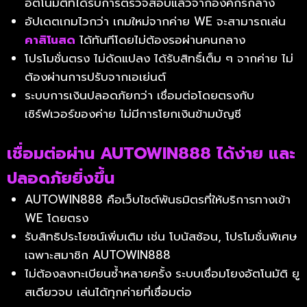
อัตโนมัติที่ได้รับการตรวจสอบแล้วจากองค์กรกลาง
อัปเดตเกมไวกว่า เกมใหม่จากค่าย WE จะสามารถเล่น
คาสิโนสด
ได้ทันทีโดยไม่ต้องรอผ่านคนกลาง
โปรโมชั่นตรง ไม่ดัดแปลง ได้รับสิทธิ์เต็ม ๆ จากค่าย ไม่
ต้องผ่านการปรับจากเอเย่นต์
ระบบการเงินปลอดภัยกว่า เชื่อมต่อโดยตรงกับ
เซิร์ฟเวอร์ของค่าย ไม่มีการโยกเงินข้ามบัญชี
เชื่อมต่อผ่าน AUTOWIN888 ได้ง่าย และ
ปลอดภัยยิ่งขึ้น
AUTOWIN888 คือเว็บไซต์พันธมิตรที่ให้บริการทางเข้า
WE โดยตรง
รับสิทธิประโยชน์เพิ่มเติม เช่น โบนัสซ้อน, โปรโมชั่นพิเศษ
เฉพาะสมาชิก AUTOWIN888
ไม่ต้องลงทะเบียนซ้ำหลายครั้ง ระบบเชื่อมโยงอัตโนมัติ ยู
สเดียวจบ เล่นได้ทุกค่ายที่เชื่อมต่อ