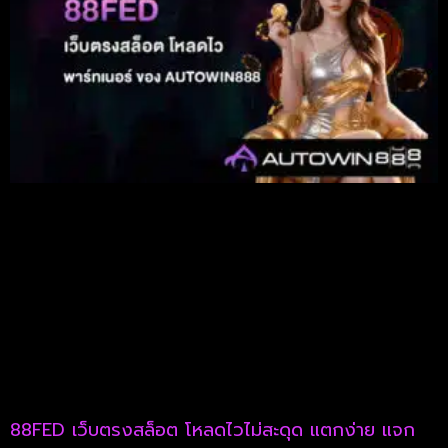
88FED เว็บตรงสล็อต โหลดไวไม่สะดุด แตกง่าย แจก