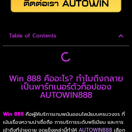
Table of Contents
Win 888 คืออะไร? ทำไมถึงกลาย
เป็นพาร์ทเนอร์ตัวท็อปของ
AUTOWIN888
Win 888
คือผู้ให้บริการเกมพนันออนไลน์แบบครบวงจร ที่
เน้นเรื่องความน่าเชื่อถือ การบริการระดับพรีเมียม และการ
เข้าถึงที่ง่ายดาย จุดแข็งเหล่านี้ทำให้
AUTOWIN888
เลือก