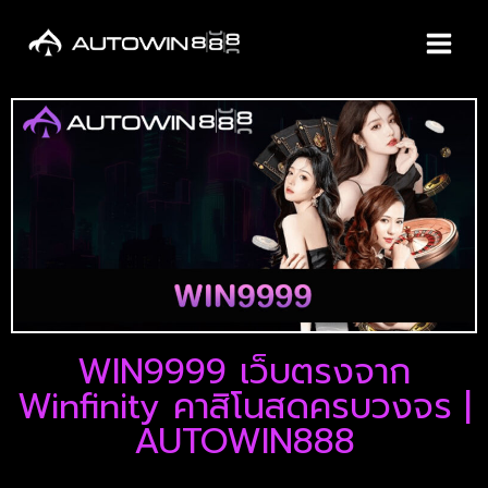
WIN9999 เว็บตรงจาก
Winfinity คาสิโนสดครบวงจร |
AUTOWIN888