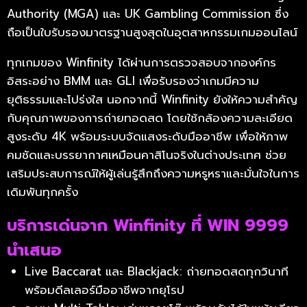
Authority (MGA) และ UK Gambling Commission ซึ่ง
ถือเป็นใบรับรองมาตรฐานสูงสุดในอุตสาหกรรมเกมออนไลน์
ทุกเกมของ Winfinity ได้ผ่านการตรวจสอบจากองค์กร
อิสระอย่าง BMM และ GLI เพื่อรับรองว่าเกมมีความ
ยุติธรรมและโปร่งใส นอกจากนี้ Winfinity ยังให้ความสำคัญ
กับคุณภาพของการถ่ายทอดสด โดยใช้กล้องความละเอียด
สูงระดับ 4K พร้อมระบบจัดแสงระดับมืออาชีพ เพื่อให้ภาพ
คมชัดและบรรยากาศเหมือนคาสิโนจริงในต่างประเทศ ช่วย
เสริมประสบการณ์ให้ผู้เล่นรู้สึกถึงความหรูหราและมั่นใจในการ
เดิมพันทุกครั้ง
บริการเด่นจาก Winfinity ที่ WIN 9999
นำเสนอ
Live Baccarat และ Blackjack: ถ่ายทอดสดทุกวินาที
พร้อมดีลเลอร์มืออาชีพจากยุโรป