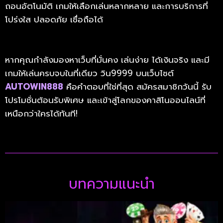
ถอนอัตโนมัติ เกมให้เลือกเล่นหลากหลาย และการบริการที่
โปร่งใส ปลอดภัย เชื่อถือได้
หากคุณกำลังมองหาเว็บที่มั่นคง เล่นง่าย ได้เงินจริง และมี
เกมให้เล่นครบจบในที่เดียว วิน9999 บนเว็บไซต์
AUTOWIN888
คือคำตอบที่ใช่ที่สุด สมัครสมาชิกวันนี้ รับ
โปรโมชั่นต้อนรับพิเศษ และเข้าสู่โลกของคาสิโนออนไลน์ที่
เหนือกว่าใครได้ทันที!
บทความแนะนำ