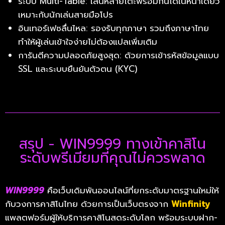
ระบบ Multi-Table: เล่นหลายโต๊ะพร้อมกันได้ในหน้าเดียว
เหมาะกับนักเล่นสายมือโปร
อินเทอร์เฟซลื่นไหล: รองรับทุกภาษา รวมถึงภาษาไทย
ทำให้ผู้เล่นเข้าใจง่ายไม่ต้องแปลเพิ่มเติม
การันตีความปลอดภัยสูงสุด: ด้วยการเข้ารหัสข้อมูลแบบ
SSL และระบบยืนยันตัวตน (KYC)
สรุป - WIN9999 ทางเข้าคาสิโน
ระดับพรีเมียมที่คุณไม่ควรพลาด
WIN9999
คือเว็บเดิมพันออนไลน์ที่ยกระดับมาตรฐานใหม่ให้
กับวงการคาสิโนไทย ด้วยการเป็นเว็บตรงจาก
Winfinity
แพลตฟอร์มผู้ให้บริการคาสิโนสดระดับโลก พร้อมระบบฝาก-