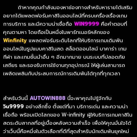
ถ้าหากคุณกำลังมองหาช่องทางสำหรับหารายได้เสริม
อยากได้แพลตฟอร์มคาสิโนออนไลน์ที่ครบเครื่องเรื่องเกม
การบริการ และมีความน่าเชื่อถือ
WIN9999
คือคำตอบที่
คุณตามหา โดยถือเป็นหนึ่งในพาร์ทเนอร์หลักของ
Winfinity
แพลตฟอร์มระดับโลกที่ให้บริการเกมเดิมพัน
ออนไลน์ในรูปแบบคาสิโนสด สล็อตออนไลน์ บาคาร่า เกม
กีฬา และเกมชั้นนำอื่น ๆ อีกมากมาย บนระบบที่ปลอดภัย
เสถียร และรองรับการใช้งานทุกอุปกรณ์ ให้ผู้เล่นสามารถ
เพลิดเพลินกับประสบการณ์การเดิมพันได้ทุกที่ทุกเวลา
สำหรับวันนี้
AUTOWIN888
นี้จะพาคุณไปรู้จักกับ
วิน9999
อย่างลึกซึ้ง ตั้งแต่ที่มา บริการเด่น และความน่า
เชื่อถือ พร้อมเปิดโลกของ W-infinity ผู้ให้บริการเกมคาสิโน
สดระดับสากลที่อยู่เบื้องหลังความสำเร็จ เพื่อให้คุณมั่นใจได้
ว่าเว็บนี้คือหนึ่งในตัวเลือกที่ดีที่สุดสำหรับนักเดิมพันยุคใหม่