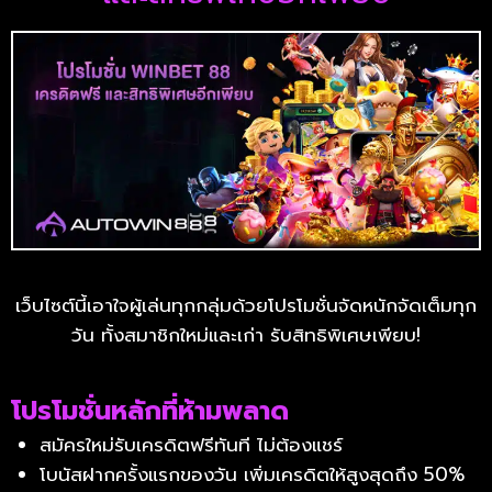
เว็บไซต์นี้เอาใจผู้เล่นทุกกลุ่มด้วยโปรโมชั่นจัดหนักจัดเต็มทุก
วัน ทั้งสมาชิกใหม่และเก่า รับสิทธิพิเศษเพียบ!
โปรโมชั่นหลักที่ห้ามพลาด
สมัครใหม่รับเครดิตฟรีทันที ไม่ต้องแชร์
โบนัสฝากครั้งแรกของวัน เพิ่มเครดิตให้สูงสุดถึง 50%