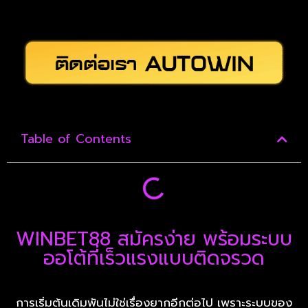
Table of Contents
WINBET88 สมัครง่าย พร้อมระบบ
ออโต้ที่เร็วแรงแบบติดจรวด
การเริ่มต้นเดิมพันไม่ใช่เรื่องยากอีกต่อไป เพราะระบบของ