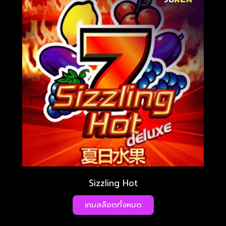
Sizzling Hot
เกมสล็อตทั้งหมด