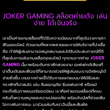
JOKER GAMING สล็อตค่ายดัง เล่น
ง่าย ได้เงินจริง
เราเป็นค่ายเกมสล็อตที่ได้รับความนิยมมากที่สุดในวงการคา
สิโนออนไลน์ ด้วยเกมที่หลากหลายและการให้บริการที่น่าเชื่อ
ถือ ทำให้ผู้เล่นสามารถสนุกสนานและได้รับประสบการณ์ที่ดี
ที่สุดในการเล่นเกมสล็อตออนไลน์ ทุกเกมจากค่าย
JOKER
GAMING
นี้มาพร้อมกับกราฟิกสวยงาม เอฟเฟกต์เสียงที่
น่าตื่นเต้นและฟีเจอร์ที่สามารถช่วยให้ผู้เล่นชนะรางวัลใหญ่ได้
ง่ายยิ่งขึ้น เกมจากค่ายนี้ได้รับการออกแบบมาให้มีธีมและ
กราฟิกที่น่าสนใจ เช่น ธีมผจญภัย ธีมแฟนตาซี หรือแม้
กระทั่งธีมภาพยนตร์ยอดนิยม เราคือค่ายเกมสล็อตที่ครบ
ครันทั้งความสนุกและความปลอดภัย พร้อมโบนัสที่ช่วยเพิ่ม
โอกาสในการชนะ มาร่วมเล่นกับเราวันนี้และสัมผัส