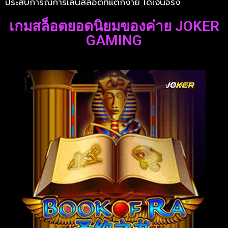
ประสบการณ์การเล่นสล็อตที่แตกง่าย ได้เงินจริง
เกมสล็อตยอดนิยมของค่าย JOKER
GAMING