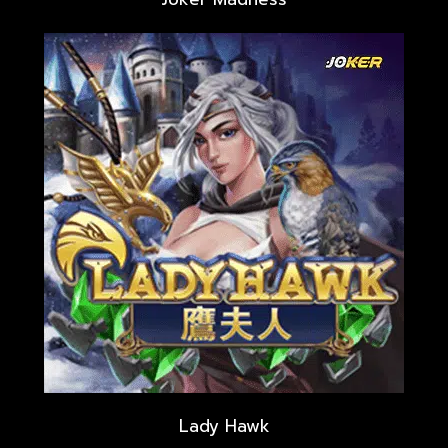
Lady Hawk