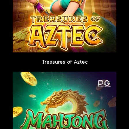
Treasures of Aztec