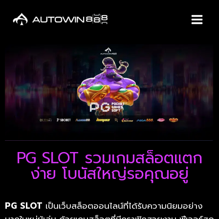
PG SLOT รวมเกมสล็อตแตก
ง่าย โบนัสใหญ่รอคุณอยู่
PG SLOT
เป็นเว็บสล็อตออนไลน์ที่ได้รับความนิยมอย่าง