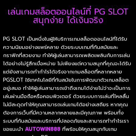
เล่นเกมสล็อตออนไลน์ที่ PG SLOT
สนุกง่าย ได้เงินจริง
PG SLOT เป็นหนึ่งในผู้ให้บริการเกมสล็อตออนไลน์ที่ได้รับ
ความนิยมอย่างแพร่หลาย ด้วยระบบเกมที่ทันสมัยและ
กราฟิกที่สวยงาม ทำให้ผู้เล่นสามารถเพลิดเพลินกับการเล่น
ได้อย่างไม่รู้สึกเบื่อหน่าย ไม่เพียงแต่ความสนุกที่คุณจะได้รับ
แต่ยังสามารถทำกำไรได้จริงจากเกมสล็อตที่หลากหลาย
PGSLOT ใช้เทคโนโลยีที่ทันสมัยในการพัฒนาตัวเกมสล็อต
อยู่เสมอ ทำให้ผู้เล่นสามารถเข้าถึงเกมได้ง่ายไม่ว่าจะเป็นการ
เล่นผ่านมือถือหรือคอมพิวเตอร์ ด้วยระบบการเล่นที่ไหลลื่น
ไม่มีสะดุดทำให้คุณสามารถเล่นเกมได้อย่างเสถียร หากคุณ
ต้องการเว็บที่มีความหลากหลายและมีคุณภาพ พร้อมทั้ง
ระบบที่ทันสมัยและบริการที่ปลอดภัยและสามารถทำกำไรเรา
ขอแนะนำ
AUTOWIN888
ที่พร้อมให้คุณสนุกกับเกม