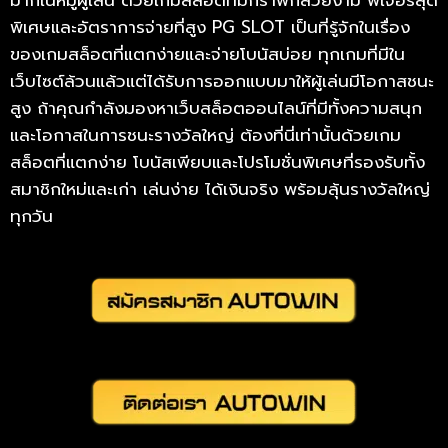
มากในหมู่ผู้เล่น ด้วยเกมสล็อตที่มีกราฟิกสวยงาม ฟีเจอร์สุด
พิเศษและอัตราการจ่ายที่สูง PG SLOT เป็นที่รู้จักในเรื่อง
ของเกมสล็อตที่แตกง่ายและจ่ายโบนัสบ่อย ทุกเกมที่มีใน
เว็บไซต์ล้วนแล้วแต่ได้รับการออกแบบมาให้ผู้เล่นมีโอกาสชนะ
สูง ถ้าคุณกำลังมองหาเว็บสล็อตออนไลน์ที่มีทั้งความสนุก
และโอกาสในการชนะรางวัลใหญ่ ต้องที่นี่เท่านั้นด้วยเกม
สล็อตที่แตกง่าย โบนัสเพียบและโปรโมชั่นพิเศษที่รองรับทั้ง
สมาชิกใหม่และเก่า เล่นง่าย ได้เงินจริง พร้อมลุ้นรางวัลใหญ่
ทุกวัน