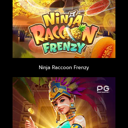
Ninja Raccoon Frenzy