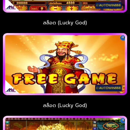
สล็อต (Lucky God)
สล็อต (Lucky God)