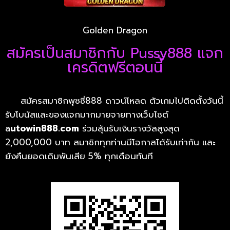
Golden Dragon
สมัครเป็นสมาชิกกับ Pussy888 แจก
เครดิตฟรีตอนนี้
สมัครสมาชิกพุซซี่888 ดาวน์โหลด ตัวเกมไปติดตั้งวันนี้
รับโบนัสและของแจกมากมายจายทางเว็บไซต์
a
utowin888.com
ร่วมลุ้นรับเงินรางวัลสูงสุด
2,000,000 บาท สมาชิกทุกท่านมีโอกาสได้รับเท่ากัน และ
ยังคืนยอดเดิมพันเสีย 5% ทุกเดือนทันที