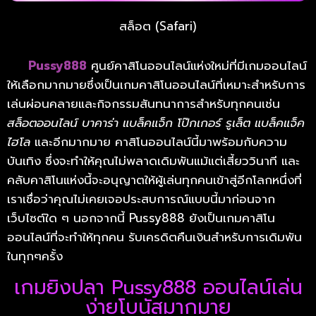
สล็อต (Safari)
Pussy888
ศูนย์คาสิโนออนไลน์แห่งใหม่ที่มีเกมออนไลน์
ให้เลือกมากมายซึ่งเป็นเกมคาสิโนออนไลน์ที่เหมาะสำหรับการ
เล่นผ่อนคลายและกิจกรรมสันทนาการสำหรับทุกคนเช่น
สล็อตออนไลน์ บาคาร่า แบล็คแจ็ก โป๊กเกอร์ รูเล็ต แบล็คแจ็ค
ไฮโล
และอีกมากมาย คาสิโนออนไลน์นี้มาพร้อมกับความ
บันเทิง ซึ่งจะทำให้คุณไม่พลาดเดิมพันแม้แต่เสี้ยววินาที และ
คลับคาสิโนแห่งนี้จะอนุญาตให้ผู้เล่นทุกคนเข้าสู่อีกโลกหนึ่งที่
เราเชื่อว่าคุณไม่เคยเจอประสบการณ์แบบนี้มาก่อนจาก
เว็บไซต์ใด ๆ นอกจากนี้ Pussy888 ยังเป็นเกมคาสิโน
ออนไลน์ที่จะทำให้ทุกคน รับเครดิตคืนเงินสำหรับการเดิมพัน
ในทุกๆครั้ง
เกมยิงปลา Pussy888 ออนไลน์เล่น
ง่ายโบนัสมากมาย