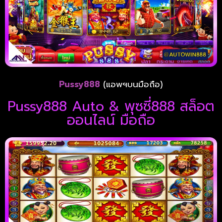
Pussy888
(แอพฯบนมือถือ)
Pussy888 Auto & พุซซี่888 สล็อต
ออนไลน์ มือถือ