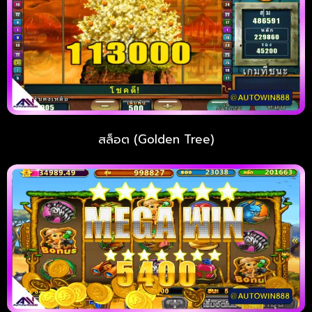
สล็อต (Golden Tree)