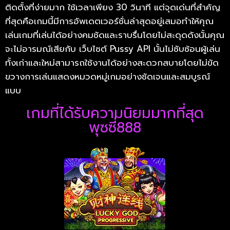
ติดตั้งที่ง่ายมาก ใช้เวลาเพียง 30 วินาที แต่จุดเด่นที่สำคัญ
ที่สุดคือเกมนี้มีการอัพเดตเวอร์ชั่นล่าสุดอยู่เสมอทำให้คุณ
เล่นเกมที่เล่นได้อย่างคมชัดและราบรื่นโดยไม่สะดุดดังนั้นคุณ
จะไม่อารมณ์เสียกับ เว็บไซต์ Pussy API นั้นไม่ซับซ้อนผู้เล่น
ทั้งเก่าและใหม่สามารถใช้งานได้อย่างสะดวกสบายโดยไม่ขัด
ขวางการเล่นแสดงหมวดหมู่เกมอย่างชัดเจนและสมบูรณ์
แบบ
เกมที่ได้รับความนิยมมากที่สุด
พุซซี่888