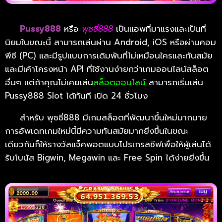
Pussy888
หรือ
พุซซี่888
เป็นแอพที่มาแรงและเป็นที่
นิยมในขณะนี้ สามารถเล่นผ่าน Android, iOS หรือผ่านคอม
พีซี (PC) และมีรูปแบบการเดิมพันที่ไม่เหมือนใครและทันสมัย
และมีเค้าโครงหน้า API ที่ใช้งานง่ายกว่าเกมออนไลน์สล็อต
อื่นๆ แต่ถ้าคุณไม่เคยเล่น
สล็อตออนไลน์
สามารถเริ่มเล่น
Pussy888 Slot ได้ทันที เปิด 24 ชั่วโมง
สำหรับ พุซซี่888 มีเกมสล็อตที่พัฒนาขึ้นใหม่มากมาย
การอัพเดทเกมใหม่นี้มีความทันสมัยมากยิ่งขึ้นในขณะ
เดียวกันก็ให้รางวัลแจ็คพอตแบบโปรเกรสซีฟเพื่อให้ผู้เล่นได้
รับโบนัส Bigwin, Megawin และ Free Spin ได้ง่ายยิ่งขึ้น