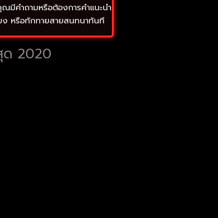
กคุณมีคำถามหรือต้องการคำแนะนำ
มง หรือทักทายสายสนทนาทันที
่สุด 2020