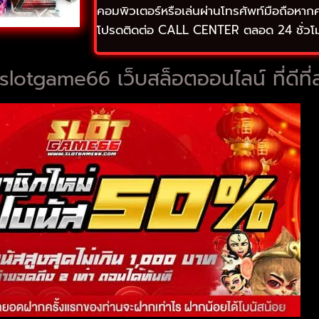
คอมพิวเตอร์หรือเล่นผ่านโทรศัพท์มือถือหา
โปรดติดต่อ CALL CENTER ตลอด 24 ชั่วโ
slotgame66 เว็บสล็อตออนไลน์ ที่ดีที