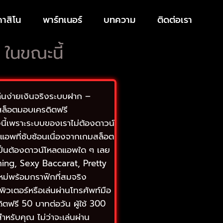
คาสิโน
พาร์ทเนอร์
บทความ
ติดต่อเรา
ในขณะนี้
ง่ายเงินจริงระบบฝาก –
นสล็อตมอบเครดิตฟรี
งนี้เพราะระบบของเราไม่ต้องดาวน์
่แอพที่ซับซ้อนเนื่องจากเกมสล็อต
จำเป็นต้องดาวน์โหลดแอพใด ๆ เลย
ing, Sexy Baccarat, Pretty
่พร้อมกราฟิกที่สมจริง
พิวเตอร์หรือเล่นผ่านโทรศัพท์มือ
ิตฟรี 50 บาทต่อวัน ผู้ใช้ 300
ำหรับคุณ ไม่ว่าจะเล่นผ่าน