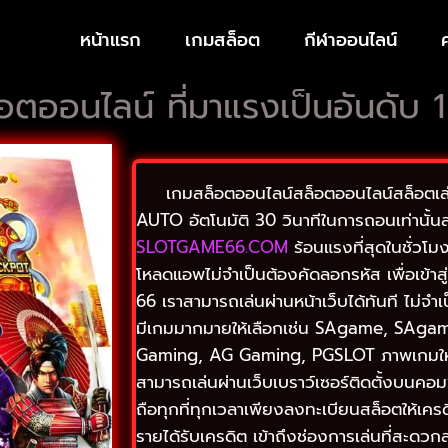
หน้าแรก
เกมสล็อต
กีฬาออนไลน์
ออนไลน์ ที่มาแรงเป็นอันดับ 1 
เกมสล็อตออนไลน์สล็อตออนไลน์สล็อตเล่น
AUTO อัตโนมัติ 30 วินาทีในการถอนเท่านั้
SLOTGAME66.COM
ร้อนแรงที่สุดในชั่วโม
โหลดแอพไม่จำเป็นต้องคัดลอกรหัส เพื่อเข้าสู
66 เราสามารถเล่นผ่านหน้าเว็บได้ทันที ไม่
มีเกมมากมายให้เลือกเช่น SAgame, SAgam
Gaming, AG Gaming, PGSLOT ภาพเกมใหม
สามารถเล่นผ่านเว็บเบราว์เซอร์ติดตั้งบนคอม
ถือทุกที่ทุกเวลาเพียงลงทะเบียนสล็อตให้เครด
รายได้รับเครดิต เข้าถึงช่องการเล่นที่สะดวกส