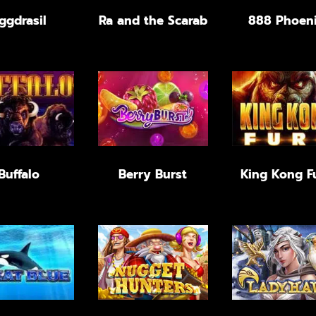
ggdrasil
Ra and the Scarab
888 Phoen
Buffalo
Berry Burst
King Kong F