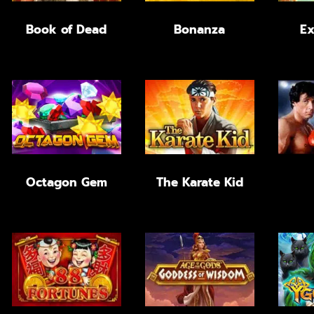
Book of Dead
Bonanza
Ex
Octagon Gem
The Karate Kid