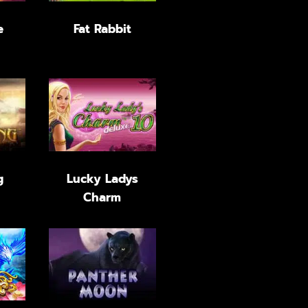
e
Fat Rabbit
g
Lucky Ladys
Charm