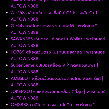
AUTOWIN888
Zak168 สล็อตเว็บตรง เชื่อถือได้ โปรแรงอันดับ 1 |
AUTOWIN888
G-club คาสิโนครบวงจร ระบบออโต้ | พาร์ทเนอร์
AUTOWIN888
SAWAN365 เว็บตรง แท้ รองรับ Wallet | พาร์ทเนอร์
AUTOWIN888
KO789 สล็อตเว็บตรง โปรทุนน้อยล่าสุด | พาร์ทเนอร์
AUTOWIN888
SuperGame ซุปเปอร์สล็อต VIP ทดลองเล่นฟรี |
AUTOWIN888
AMBSLOT สล็อตเว็บตรงแบรนด์คนไทย ลิขสิทธิ์แท้ |
AUTOWIN888
JOKERXOTH แหล่งรวมเกมสล็อตดีที่สุด | พาร์ทเนอร์
AUTOWIN888
OMG888 คาสิโนครบวงจร เล่นลื่น | พาร์ทเนอร์