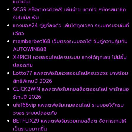
แนวเกม
SCG9 สล็อตเครดิตฟรี เล่นง่าย แตกไว สมัครสมาชิก
รับโบนัสเพิ่ม
แทงบอล24 คู่หูที่ลงตัว เล่นได้ทุกเวลา ระบบครบจบในที่
เดียว
memberbet168 เว็บตรงระบบออโต้ จับคู่ความคุ้มกับ
AUTOWIN888
X4RICH หวยออนไลน์ครบระบบ แทงได้ทุกเลข ไม่มีอั้น
ปลอดภัย
Lotto77 แพลตฟอร์มหวยออนไลน์ครบวงจร มาพร้อม
สิทธิพิเศษปี 2026
CLICK2WIN แพลตฟอร์มเกมสล็อตออนไลน์ พาร์ทเนอ
ร์เกมปี 2026
ufa168vip แพลตฟอร์มเกมออนไลน์ ระบบออโต้ครบ
วงจร ระบบปลอดภัย
BETFLIX29 แพลตฟอร์มรวมเกมสล็อต จัดการเกมให้
เป็นระบบมากขึ้น