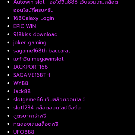
Autowin slot | ออโต้วิน888 เว็บรวมเกมสล็อต
ออนไลน์ที่ครบครัน
168Galaxy Login
EPIC WIN
918kiss download
joker gaming
sagame168th baccarat
เมก้าวิน megawinslot
JACKPORT168
SAGAME168TH
WY88
Jack88
slotgame66 เว็บสล็อตออนไลน์
slot1234 สล็อตออนไลน์มือถือ
สูตรบาคาร่าฟรี
ทดลองเล่นสล็อตฟรี
UFO888