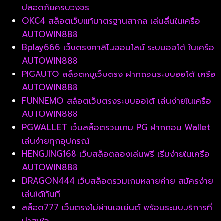
ปลอดภัยครบวงจร
OKC4 สล็อตเว็บแท้มาตรฐานสากล เล่นลื่นในเครือ
AUTOWIN888
Bplay666 เว็บตรงคาสิโนออนไลน์ ระบบออโต้ ในเครือ
AUTOWIN888
PIGAUTO สล็อตหมูเว็บตรง ฝากถอนระบบออโต้ เครือ
AUTOWIN888
FUNNEMO สล็อตเว็บตรงระบบออโต้ เล่นง่ายในเครือ
AUTOWIN888
PGWALLET เว็บสล็อตรวมเกม PG ฝากถอน Wallet
เล่นง่ายทุกอุปกรณ์
HENGJING168 เว็บสล็อตลองเล่นฟรี เริ่มง่ายในเครือ
AUTOWIN888
DRAGON444 เว็บสล็อตรวมเกมหลายค่าย สมัครง่าย
เล่นได้ทันที
สล็อต777 เว็บตรงไม่ผ่านเอเย่นต์ พร้อมระบบบริการที่
น่าสนใจ