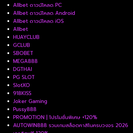
Allbet ดาวน์โหลด PC
Allbet ดาวน์โหลด Android
Allbet ดาวน์โหลด iOS
Allbet
HUAYCLUB
GCLUB
SBOBET
MEGA888
DGTHAI
PG SLOT
SlotXO
918KISS
Joker Gaming
Pussy888
PROMOTION | โปรโมชั่นพิเศษ +120%
AUTOWIN888 รวมเกมสล็อตคาสิโนครบวงจร 2026