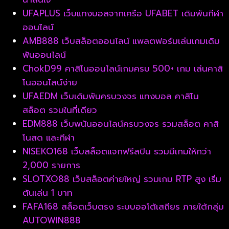
UFAPLUS เว็บแทงบอลจากเครือ UFABET เดิมพันกีฬา
ออนไลน์
AMB888 เว็บสล็อตออนไลน์ แพลตฟอร์มเล่นเกมเดิม
พันออนไลน์
ChokD99 คาสิโนออนไลน์เกมครบ 500+ เกม เล่นคาสิ
โนออนไลน์ง่าย
UFAEDM เว็บเดิมพันครบวงจร แทงบอล คาสิโน
สล็อต รวมในที่เดียว
EDM888 เว็บพนันออนไลน์ครบวงจร รวมสล็อต คาสิ
โนสด และกีฬา
NISEKO168 เว็บสล็อตแจกฟรีสปิน รวมมีเกมให้กว่า
2,000 รายการ
SLOTXO88 เว็บสล็อตค่ายใหญ่ รวมเกม RTP สูง เริ่ม
ต้นเล่น 1 บาท
FAFA168 สล็อตเว็บตรง ระบบออโต้เสถียร ภายใต้กลุ่ม
AUTOWIN888