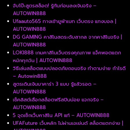
จับโป๊ะสูตรสล็อต! รู้ทันก่อนลงเงินจริง –
AUTOWIN888
Ufaauto565 ทางเข้ายูฟ่าเบท เว็บตรง แทงบอล |
AUTOWIN888
DG GAMING คาสิโนสดระดับสากล จากคาสิโนจริง |
AUTOWIN888
LOKI888 เกมคาสิโนเว็บตรงคุณภาพ แจ็คพอตแตก
หนักทุกวัน | AUTOWIN888
วิธีเล่นสล็อตแบบปลอดภัยถอนจริง ทำตามง่าย กำไรดี
– Autowin888
สูตรเดินเงินบาคาร่า 3 แบบ รู้แล้วรอด –
AUTOWIN888
เช็คลิสต์เลือกสล็อตฟรีสปินบ่อย แจกจริง –
AUTOWIN888
5 จุดเช็กเว็บคาสิโน API แท้ – AUTOWIN888
UFAFuture เว็บหลัก ไม่ผ่านเอเย่นต์ สล็อตแตกง่าย |