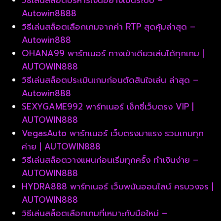
วิธีเล่นสล็อตบริหารเงินอย่างเป็นระบบ –
Autowin8888
วิธีเล่นสล็อตเลือกเกมจากค่า RTP สุดคุ้มล่าสุด –
Autowin888
OHANA99 พาร์ทเนอร์ ทางเข้าเดียวเล่นได้ทุกเกม |
AUTOWIN888
วิธีเล่นสล็อตประเมินเกมก่อนตัดสินใจเล่น ล่าสุด –
Autowin888
SEXYGAME992 พาร์ทเนอร์ เซ็กซี่เว็บตรง VIP |
AUTOWIN888
VegasAuto พาร์ทเนอร์ เว็บตรงมาแรง รวมเกมทุก
ค่าย | AUTOWIN888
วิธีเล่นสล็อตวางแผนก่อนเริ่มทุกครั้ง ทำเงินง่าย –
AUTOWIN888
HYDRA888 พาร์ทเนอร์ เว็บพนันออนไลน์ ครบวงจร |
AUTOWIN888
วิธีเล่นสล็อตเลือกเกมที่เหมาะกับมือใหม่ –