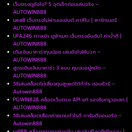
เว็บตรงดูยังไง? 5 จุดเช็กก่อนเล่นจริง –
AUTOWIN888
uea8 เว็บตรงไม่ผ่านเอเย่นต์ คาสิโน | พาร์ทเนอร์
AUTOWIN888
UFA246 ทางเข้า ยูฟ่าเบท เว็บตรงอันดับ1 ค่าน้ำดี |
AUTOWIN888
เดินเงินบาคาร่าทุนน้อย เล่นยังไงให้บวก –
AUTOWIN888
สูตรเดินเงินบาคาร่า 3 แบบ คุมงบอยู่หมัด –
AUTOWIN888
วิธีเล่นสล็อตไม่เสี่ยงทุนสูงแต่ได้กำไร ถอนชัวร์ –
Autowin888
PGWIN828 สล็อตเว็บตรง API แท้ รองรับทรูวอเลท |
AUTOWIN888
วิธีเล่นสล็อตเลือกค่ายเกมกำไรดี การันตีถอนจริง –
Autowin888
roll88 สล็อตครบทุกค่ายดัง เล่นมันส์โอนทีเดียวจบ |