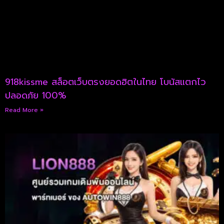
918kissme สล็อตเว็บตรงยอดฮิตในไทย โบนัสแตกไว
ปลอดภัย 100%
Read More »