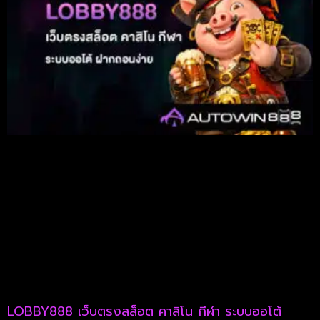
LOBBY888 เว็บตรงสล็อต คาสิโน กีฬา ระบบออโต้