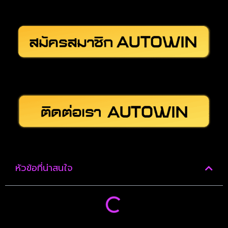
หัวข้อที่น่าสนใจ