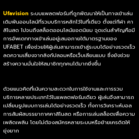
Ufavision
ระบบแพลตฟอร์มที่ถูกพัฒนาให้เป็นทางเข้าเล่น
เดิมพันออนไลน์ที่รวมบริการหลักไว้ในที่เดียว ตั้งแต่กีฬา คา
สิโนสด ไปจนถึงสล็อตออนไลน์ยอดนิยม จุดเด่นสำคัญคือมี
การอัพเดททางเข้าเล่นอยู่เสมอภายใต้มาตรฐานของ
UFABET เพื่อช่วยให้ผู้เล่นสามารถเข้าสู่ระบบได้อย่างรวดเร็ว
ลดความเสี่ยงจากลิงก์ปลอมหรือเว็บเลียนแบบ ซึ่งยังช่วย
สร้างความมั่นใจให้สมาชิกทุกคนได้มากยิ่งขึ้น
ด้วยแนวคิดที่เน้นความสะดวกในการใช้งานและการรวม
บริการหลายประเภทไว้ในแพลตฟอร์มเดียว ผู้เล่นจึงสามารถ
เปลี่ยนรูปแบบการเล่นได้อย่างรวดเร็ว ทั้งการวิเคราะห์บอล
การสัมผัสบรรยากาศคาสิโนสด หรือการเล่นสล็อตเพื่อความ
เพลิดเพลิน โดยไม่ต้องสมัครหลายระบบหรือย้ายเครดิตให้
ยุ่งยาก