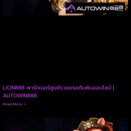
LION888 พาร์ทเนอร์ศูนย์รวมเกมเดิมพันออนไลน์ |
AUTOWIN888
Read More »