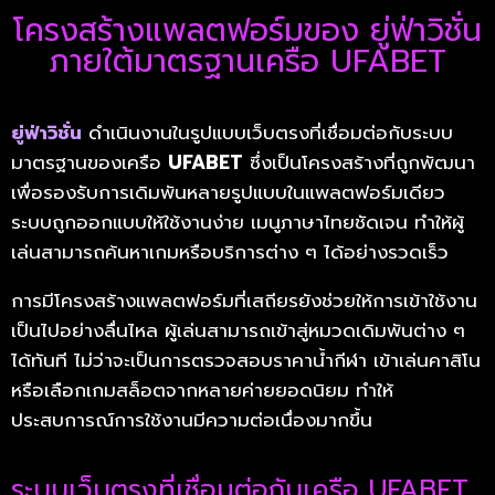
โครงสร้างแพลตฟอร์มของ ยู่ฟ่าวิชั่น
ภายใต้มาตรฐานเครือ UFABET
ยู่ฟ่าวิชั่น
ดำเนินงานในรูปแบบเว็บตรงที่เชื่อมต่อกับระบบ
มาตรฐานของเครือ
UFABET
ซึ่งเป็นโครงสร้างที่ถูกพัฒนา
เพื่อรองรับการเดิมพันหลายรูปแบบในแพลตฟอร์มเดียว
ระบบถูกออกแบบให้ใช้งานง่าย เมนูภาษาไทยชัดเจน ทำให้ผู้
เล่นสามารถค้นหาเกมหรือบริการต่าง ๆ ได้อย่างรวดเร็ว
การมีโครงสร้างแพลตฟอร์มที่เสถียรยังช่วยให้การเข้าใช้งาน
เป็นไปอย่างลื่นไหล ผู้เล่นสามารถเข้าสู่หมวดเดิมพันต่าง ๆ
ได้ทันที ไม่ว่าจะเป็นการตรวจสอบราคาน้ำกีฬา เข้าเล่นคาสิโน
หรือเลือกเกมสล็อตจากหลายค่ายยอดนิยม ทำให้
ประสบการณ์การใช้งานมีความต่อเนื่องมากขึ้น
ระบบเว็บตรงที่เชื่อมต่อกับเครือ UFABET