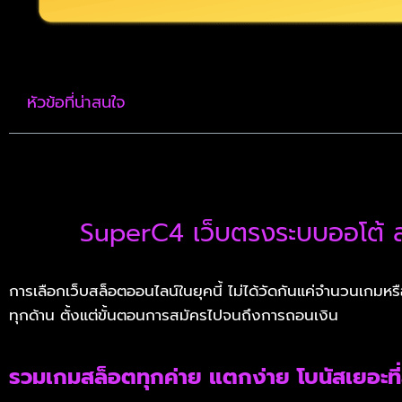
หัวข้อที่น่าสนใจ
SuperC4 เว็บตรงระบบออโต้ ส
การเลือกเว็บสล็อตออนไลน์ในยุคนี้ ไม่ได้วัดกันแค่จำนวนเกมหรือ
ทุกด้าน ตั้งแต่ขั้นตอนการสมัครไปจนถึงการถอนเงิน
รวมเกมสล็อตทุกค่าย แตกง่าย โบนัสเยอะที