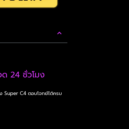
ด 24 ชั่วโมง
ส ซึ่ง Super C4 ตอบโจทย์ได้ครบ