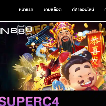
หน้าแรก
เกมสล็อต
กีฬาออนไลน์