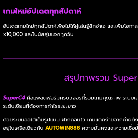
เกมใหม่อัปเดตทุกสัปดาห์
อัปเดตเกมใหม่ทุกสัปดาห์เพื่อไม่ให้ผู้เล่นรู้สึกจำเจ และเพิ่ม
x10,000 และโบนัสสุ่มแจกทุกวัน
สรุปภาพรวม SuperC4
SuperC4
คือแพลตฟอร์มครบวงจรที่รวมเกมคุณภาพ ระบบเสถียร แล
ระดับเซียนที่ต้องการกำไรระยะยาว
ด้วยระบบออโต้เต็มรูปแบบ ฝากถอนไว เกมแตกง่ายจากค่ายดัง แล
อยู่ในเครือเดียวกับ
AUTOWIN888
ความมั่นคงและความเชื่อมั่นย