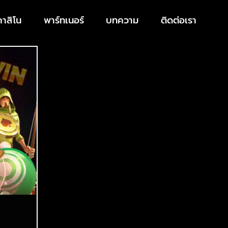
คาสิโน
พาร์ทเนอร์
บทความ
ติดต่อเรา