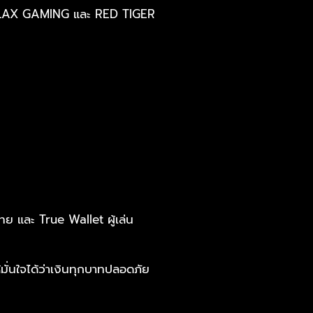
RELAX GAMING และ RED TIGER
ทย และ True Wallet ผู้เล่น
มั่นใจได้ว่าเงินทุกบาทปลอดภัย