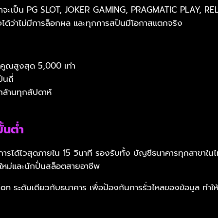
 ไม่ว่าจะเป็น PG SLOT, JOKER GAMING, PRAGMATIC PLAY, 
ใจได้ว่าไม่มีการล็อกผล และทุกการสปินมีโอกาสแตกจริง
ูณสูงสุด 5,000 เท่า
นถี่
ล้านทุกสัปดาห์
้นต่ำ
ยการได้ไวสุดภายใน 15 วินาที รองรับทั้ง บัญชีธนาคารทุกสาขาในไ
ือใหม่และนักปั่นสล็อตสายอาชีพ
n ระดับเดียวกับธนาคาร เพื่อป้องกันการรั่วไหลของข้อมูล ทำให้