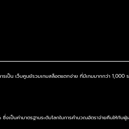
ารเป็น เว็บศูนย์รวมเกมสล็อตแตกง่าย ที่มีเกมมากกว่า 1,000 ร
ซึ่งเป็นค่ามาตรฐานระดับโลกในการคำนวณอัตราจ่ายคืนให้กับผู้