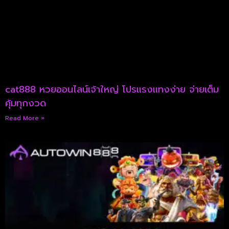
cat888 หวยออนไลน์เจ้าใหญ่ โปรแรงแทงง่าย จ่ายเต็ม
คุ้มทุกงวด
Read More »