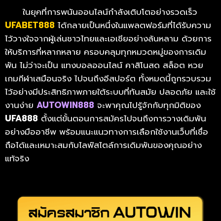
ในยุคที่การพนันออนไลน์กำลังเติบโตอย่างรวดเร็ว
UFABET888
ได้กลายเป็นหนึ่งในแพลตฟอร์มที่ได้รับความ
ไว้วางใจจากผู้เล่นชาวไทยและเอเชียอย่างล้นหลาม ด้วยการ
ให้บริการที่หลากหลาย ครอบคลุมทุกหมวดหมู่ของการเดิม
พัน ไม่ว่าจะเป็น แทงบอลออนไลน์ คาสิโนสด สล็อต หวย
เกมกีฬาเสมือนจริง ไปจนถึงอีสปอร์ต ทั้งหมดนี้ถูกรวบรวม
ไว้อย่างมีประสิทธิภาพภายใต้ระบบที่ทันสมัย ปลอดภัย และใช้
งานง่าย
AUTOWIN888
จะพาคุณไปรู้จักกับทุกมิติของ
UFA888
ตั้งแต่ขั้นตอนการสมัครไปจนถึงการวางเดิมพัน
อย่างมืออาชีพ พร้อมแนะแนวทางการเลือกใช้งานเว็บที่เชื่อ
ถือได้และเหมาะสมกับไลฟ์สไตล์การเดิมพันของคุณอย่าง
แท้จริง