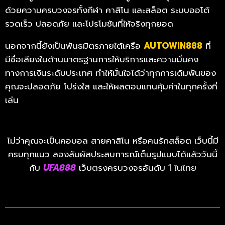
ด้วยความครบวงจรทั้งกีฬา คาสิโน และสล็อต ระบบออโต้
รวดเร็ว ปลอดภัย และโปรโมชันที่ให้จริงทุกยอด
นอกจากนี้ยังเป็นพันธมิตรภายใต้เครือ
AUTOWIN888
ที่
มีชื่อเสียงในด้านมาตรฐานการให้บริการและความมั่นคง
ทางการเงินระดับประเทศ ทำให้มั่นใจได้ว่าทุกการเดิมพันของ
คุณจะปลอดภัย โปร่งใส และให้ผลตอบแทนคุ้มค่าในทุกครั้งที่
เล่น
ไม่ว่าคุณจะเป็นคอบอล สายคาสิโน หรือคนรักสล็อต เว็บนี้มี
ครบทุกแนว ลองสัมผัสประสบการณ์เต็มรูปแบบได้แล้ววันนี้
กับ
UFA888
เว็บตรงครบวงจรอันดับ 1 ในไทย