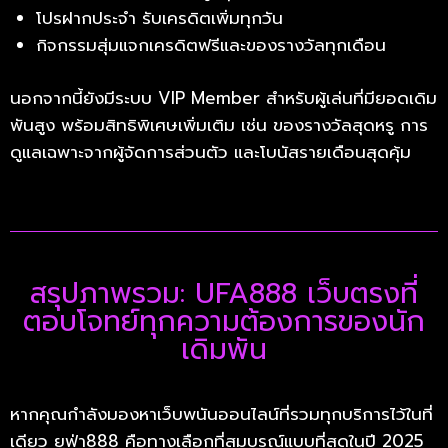
โปรฝากประจำ รับเครดิตเพิ่มทุกวัน
กิจกรรมสุ่มแจกเครดิตฟรีและของรางวัลทุกเดือน
นอกจากนี้ยังมีระบบ VIP Member สำหรับผู้เล่นที่มียอดเดิม
พันสูง พร้อมสิทธิพิเศษเพิ่มเติม เช่น ของรางวัลสุดหรู การ
ดูแลเฉพาะจากผู้จัดการส่วนตัว และโบนัสรายเดือนสุดคุ้ม
สรุปภาพรวม: UFA888 เว็บตรงที่
ตอบโจทย์ทุกความต้องการของนัก
เดิมพัน
หากคุณกำลังมองหาเว็บพนันออนไลน์ที่รวมทุกบริการไว้ในที่
เดียว ยูฟ่า888 คือทางเลือกที่สมบูรณ์แบบที่สุดในปี 2025