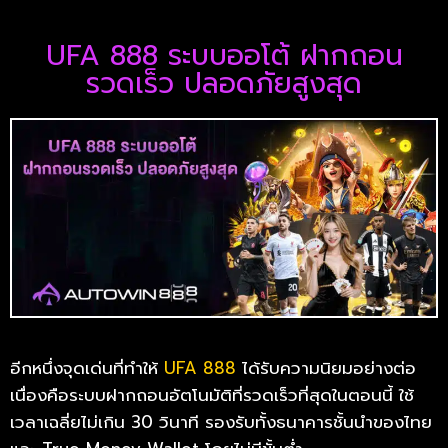
UFA 888 ระบบออโต้ ฝากถอน
รวดเร็ว ปลอดภัยสูงสุด
อีกหนึ่งจุดเด่นที่ทำให้
UFA 888
ได้รับความนิยมอย่างต่อ
เนื่องคือระบบฝากถอนอัตโนมัติที่รวดเร็วที่สุดในตอนนี้ ใช้
เวลาเฉลี่ยไม่เกิน 30 วินาที รองรับทั้งธนาคารชั้นนำของไทย