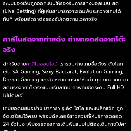
ระบบของเว็บถูกออกแบบให้รองรับการแทงบอลแบบ สด
(Live Betting) ที่ผู้เล่นสามารถวางเดิมพันระหว่างเกมได้
ทันที พร้อมอัตราต่อรองอัปเดตตามเวลาจริง
คาสิโนสดจากค่ายดัง ถ่ายทอดสดจากโต๊ะ
จริง
สำหรับสาย
คาสิโนออนไลน์
เรารวมค่ายเกมชื่อดังระดับโลก
เช่น SA Gaming, Sexy Baccarat, Evolution Gaming,
Dream Gaming และอีกหลายแบรนด์ชั้นนำ ทุกเกมถ่ายทอด
สดตรงจากโต๊ะจริงแบบเรียลไทม์ ภาพคมชัดระดับ Full HD
ไม่มีดีเลย์
เกมยอดนิยมอย่าง บาคาร่า รูเล็ต ไฮโล และแบล็คแจ็ก ถูก
จัดเตรียมไว้ครบ พร้อมดีลเลอร์สาวสวยที่ให้บริการตลอด
24 ชั่วโมง เพิ่มอรรถรสการเดิมพันแบบไม่ต้องเดินทางไปคา