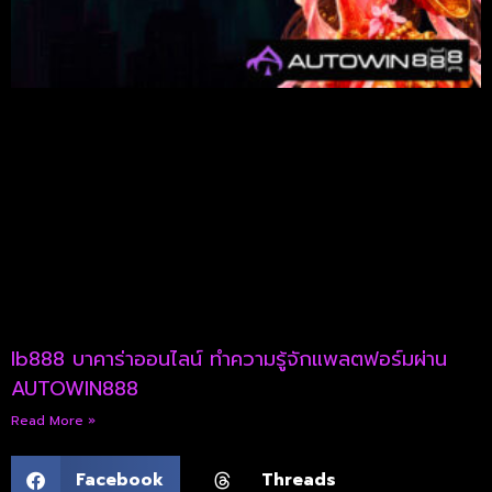
Ib888 บาคาร่าออนไลน์ ทำความรู้จักแพลตฟอร์มผ่าน
AUTOWIN888
Read More »
Facebook
Threads