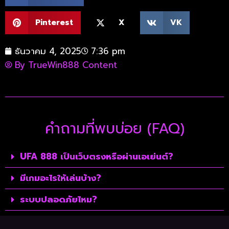
Pinterest
X
VK
ธันวาคม 4, 2025
7:36 pm
By TrueWin888 Content
คำถามที่พบบ่อย (FAQ)
UFA 888 เป็นเว็บตรงหรือผ่านเอเย่นต์?
มีเกมอะไรให้เล่นบ้าง?
ระบบปลอดภัยไหม?