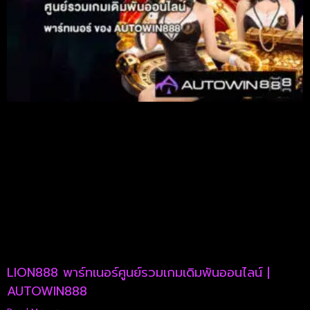
LION888 พาร์ทเนอร์ศูนย์รวมเกมเดิมพันออนไลน์ |
AUTOWIN888