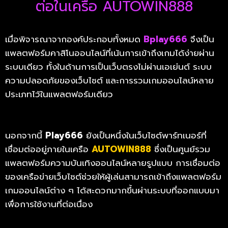
ต่อในเครือ AUTOWIN888
เมื่อพิจารณาจากองค์ประกอบทั้งหมด
Bplay666
จึงเป็น
แพลตฟอร์มคาสิโนออนไลน์ที่เน้นการเข้าถึงเกมได้ง่ายผ่าน
ระบบเดียว ทั้งในด้านการเป็นเว็บตรงไม่ผ่านเอเย่นต์ ระบบ
ความปลอดภัยของเว็บไซต์ และการรวมเกมออนไลน์หลาย
ประเภทไว้ในแพลตฟอร์มเดียว
นอกจากนี้
Play666
ยังเป็นหนึ่งในเว็บไซต์พาร์ทเนอร์ที่
เชื่อมต่ออยู่ภายในเครือ
AUTOWIN888
ซึ่งเป็นศูนย์รวม
แพลตฟอร์มความบันเทิงออนไลน์หลายรูปแบบ การเชื่อมต่อ
ของเครือข่ายเว็บไซต์ช่วยให้ผู้เล่นสามารถเข้าถึงแพลตฟอร์ม
เกมออนไลน์ต่าง ๆ ได้สะดวกมากขึ้นผ่านระบบที่ออกแบบมา
เพื่อการใช้งานที่ต่อเนื่อง