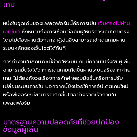
เกม
หนึ่งในจุดเด่นของแพลตฟอร์มนี้คือการเป็น
เว็บตรงไม่ผ่าน
เอเย่นต์
ซึ่งหมายถึงการเชื่อมต่อกับผู้ให้บริการเกมโดยตรง
โดยไม่ต้องผ่านตัวกลาง ผู้เล่นจึงสามารถเข้าเล่นเกมผ่าน
ระบบหลักของเว็บไซต์ได้ทันที
การทำงานในลักษณะนี้ช่วยให้ระบบเกมมีความโปร่งใส ผู้เล่น
สามารถมั่นใจได้ว่าการเล่นเกมเกิดขึ้นผ่านระบบจริงจากค่าย
เกม ไม่ต้องกังวลเรื่องการหักค่าคอมมิชชั่นหรือการปรับ
เปลี่ยนระบบภายใน นอกจากนี้ยังช่วยให้การอัปเดตเกมใหม่
หรือฟีเจอร์ใหม่สามารถเกิดขึ้นได้อย่างรวดเร็วภายใน
แพลตฟอร์ม
มาตรฐานความปลอดภัยที่ช่วยปกป้อง
ข้อมูลผู้เล่น