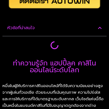
หัวข้อที่น่าสนใจ
ทำความรู้จัก แฮปปี้ลุค คาสิโน
ออนไลน์ระดับโลก
หนึ่งในผู้ให้บริการคาสิโนออนไลน์ที่ได้รับความนิยมอย่างสูง
จากผู้เล่นทั่วเอเชีย ด้วยระบบที่เน้นคุณภาพ ความโปร่งใส
และการให้บริการที่ได้มาตรฐานระดับสากล เว็บไซต์แห่งนี้ถือ
เป็นหนึ่งในแบรนด์คาสิโนที่มีใบอนุญาตถูกต้องจากต่าง