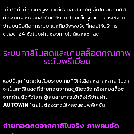
ไม่ได้มีดีแค่ความหรูหรา แต่ยังตอบโจทย์ผู้เล่นไทยในทุกมิติ
ทั้งระบบฝากถอนอัตโนมัติภาษาไทยเต็มรูปแบบ การใช้งาน
ง่ายบนมือถือทุกระบบ และทีมซัพพอร์ตที่คอยให้บริการ
ตลอด 24 ชั่วโมงผ่านช่องทางไลน์และแชทสด
ระบบคาสิโนสดและเกมสล็อตคุณภาพ
ระดับพรีเมียม
แฮปปี้ลุค โดดเด่นด้วยระบบเกมที่มีให้เลือกหลากหลาย ไม่ว่า
จะเป็นคาสิโนสดที่ถ่ายทอดจากสตูดิโอจริง หรือเกมสล็อต
จากค่ายดังทั่วโลก ผู้เล่นสามารถเข้าถึงได้ง่ายผ่าน
AUTOWIN
โดยไม่ต้องดาวน์โหลดแอปพลิเคชัน
ถ่ายทอดสดจากคาสิโนจริง ภาพคมชัด