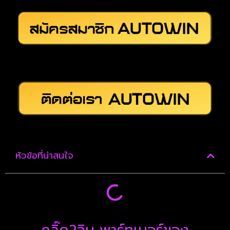
หัวข้อที่น่าสนใจ