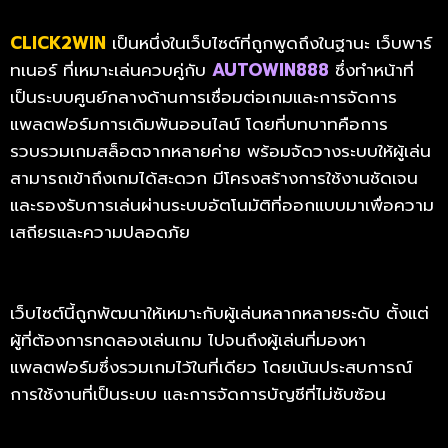
CLICK2WIN
เป็นหนึ่งในเว็บไซต์ที่ถูกพูดถึงในฐานะ เว็บพาร์
ทเนอร์ ที่เหมาะเล่นควบคู่กับ
AUTOWIN888
ซึ่งทำหน้าที่
เป็นระบบศูนย์กลางด้านการเชื่อมต่อเกมและการจัดการ
แพลตฟอร์มการเดิมพันออนไลน์ โดยที่บทบาทคือการ
รวบรวมเกมสล็อตจากหลายค่าย พร้อมจัดวางระบบให้ผู้เล่น
สามารถเข้าถึงเกมได้สะดวก มีโครงสร้างการใช้งานชัดเจน
และรองรับการเล่นผ่านระบบอัตโนมัติที่ออกแบบมาเพื่อความ
เสถียรและความปลอดภัย
เว็บไซต์นี้ถูกพัฒนาให้เหมาะกับผู้เล่นหลากหลายระดับ ตั้งแต่
ผู้ที่ต้องการทดลองเล่นเกม ไปจนถึงผู้เล่นที่มองหา
แพลตฟอร์มซึ่งรวมเกมไว้ในที่เดียว โดยเน้นประสบการณ์
การใช้งานที่เป็นระบบ และการจัดการบัญชีที่ไม่ซับซ้อน