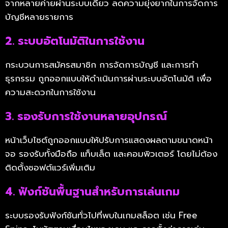
จากหลายค่ายผ่านระบบเดียว ลดความยุ่งยากในการจัดการ
บัญชีหลายรายการ
2. ระบบอัตโนมัติในการใช้งาน
กระบวนการสมัครสมาชิก การจัดการบัญชี และการทำ
ธุรกรรม ถูกออกแบบให้ดำเนินการผ่านระบบอัตโนมัติ เพื่อ
ความสะดวกในการใช้งาน
3. รองรับการใช้งานหลายอุปกรณ์
หน้าเว็บไซต์ถูกออกแบบให้ปรับการแสดงผลตามขนาดหน้า
จอ รองรับทั้งมือถือ แท็บเล็ต และคอมพิวเตอร์ โดยไม่ต้อง
ติดตั้งซอฟต์แวร์เพิ่มเติม
4. ฟังก์ชันพื้นฐานสำหรับการเล่นเกม
ระบบรองรับฟังก์ชันทั่วไปที่พบในเกมสล็อต เช่น Free