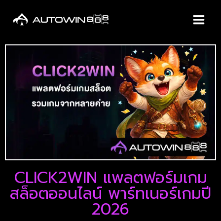
CLICK2WIN แพลตฟอร์มเกม
สล็อตออนไลน์ พาร์ทเนอร์เกมปี
2026