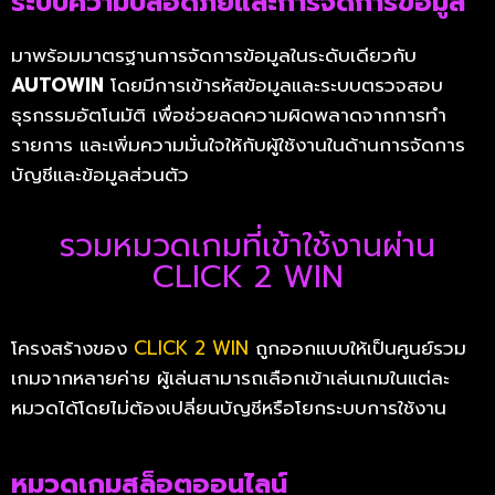
ระบบความปลอดภัยและการจัดการข้อมูล
มาพร้อมมาตรฐานการจัดการข้อมูลในระดับเดียวกับ
AUTOWIN
โดยมีการเข้ารหัสข้อมูลและระบบตรวจสอบ
ธุรกรรมอัตโนมัติ เพื่อช่วยลดความผิดพลาดจากการทำ
รายการ และเพิ่มความมั่นใจให้กับผู้ใช้งานในด้านการจัดการ
บัญชีและข้อมูลส่วนตัว
รวมหมวดเกมที่เข้าใช้งานผ่าน
CLICK 2 WIN
โครงสร้างของ
CLICK 2 WIN
ถูกออกแบบให้เป็นศูนย์รวม
เกมจากหลายค่าย ผู้เล่นสามารถเลือกเข้าเล่นเกมในแต่ละ
หมวดได้โดยไม่ต้องเปลี่ยนบัญชีหรือโยกระบบการใช้งาน
หมวดเกมสล็อตออนไลน์