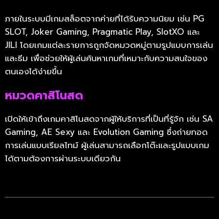
ภายในระบบมีเกมสล็อตจากค่ายที่ได้รับความนิยม เช่น PG
SLOT, Joker Gaming, Pragmatic Play, SlotXO และ
JILI โดยเกมแต่ละรายการถูกจัดหมวดหมู่ตามรูปแบบการเล่น
และธีม เพื่อช่วยให้ผู้เล่นค้นหาเกมที่เหมาะกับความสนใจของ
ตนเองได้ง่ายขึ้น
หมวดคาสิโนสด
เปิดให้เข้าถึงเกมคาสิโนสดจากผู้ให้บริการที่เป็นที่รู้จัก เช่น SA
Gaming, AE Sexy และ Evolution Gaming ซึ่งถ่ายทอด
การเล่นแบบเรียลไทม์ ผู้เล่นสามารถเลือกโต๊ะและรูปแบบเกม
ได้ตามต้องการผ่านระบบเดียวกัน