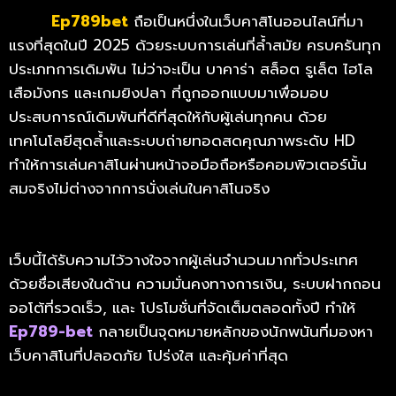
Ep789bet
ถือเป็นหนึ่งในเว็บคาสิโนออนไลน์ที่มา
แรงที่สุดในปี 2025 ด้วยระบบการเล่นที่ล้ำสมัย ครบครันทุก
ประเภทการเดิมพัน ไม่ว่าจะเป็น บาคาร่า สล็อต รูเล็ต ไฮโล
เสือมังกร และเกมยิงปลา ที่ถูกออกแบบมาเพื่อมอบ
ประสบการณ์เดิมพันที่ดีที่สุดให้กับผู้เล่นทุกคน ด้วย
เทคโนโลยีสุดล้ำและระบบถ่ายทอดสดคุณภาพระดับ HD
ทำให้การเล่นคาสิโนผ่านหน้าจอมือถือหรือคอมพิวเตอร์นั้น
สมจริงไม่ต่างจากการนั่งเล่นในคาสิโนจริง
เว็บนี้ได้รับความไว้วางใจจากผู้เล่นจำนวนมากทั่วประเทศ
ด้วยชื่อเสียงในด้าน ความมั่นคงทางการเงิน, ระบบฝากถอน
ออโต้ที่รวดเร็ว, และ โปรโมชั่นที่จัดเต็มตลอดทั้งปี ทำให้
Ep789-bet
กลายเป็นจุดหมายหลักของนักพนันที่มองหา
เว็บคาสิโนที่ปลอดภัย โปร่งใส และคุ้มค่าที่สุด