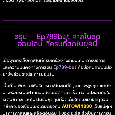
ต่อวัน” เพื่อควบคุมการเล่นไม่ให้เกินขอบเขต
สรุป – Ep789bet คาสิโนสด
ออนไลน์ ที่ครบที่สุดในยุคนี้
เมื่อพูดถึงเว็บคาสิโนที่ครบเครื่องทั้งระบบเกม การบริการ
และความมั่นคงทางการเงิน
Ep789-bet
คือชื่อที่นักพนันมือ
อาชีพส่วนใหญ่ให้การยอมรับ
เว็บนี้ไม่เพียงแต่ให้บริการคาสิโนสดที่มีคุณภาพสูงสุด แต่ยัง
มาพร้อมระบบฝากถอนอัตโนมัติที่รวดเร็ว ความปลอดภัยใน
ระดับสากล และโปรโมชั่นสุดคุ้มที่จัดเต็มให้กับสมาชิกทุกวัน
ที่สำคัญยังเชื่อมโยงโดยตรงกับ
AUTOWIN888
เว็บแม่ผู้ให้
บริการคาสิโนและสล็อตอันดับ 1 ของเอเชีย ซึ่งเป็นการการัน