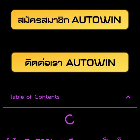
Table of Contents