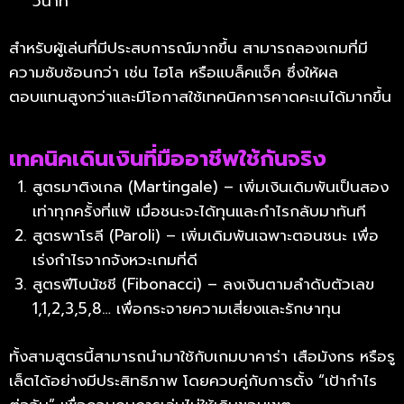
วินาที
สำหรับผู้เล่นที่มีประสบการณ์มากขึ้น สามารถลองเกมที่มี
ความซับซ้อนกว่า เช่น ไฮโล หรือแบล็คแจ็ค ซึ่งให้ผล
ตอบแทนสูงกว่าและมีโอกาสใช้เทคนิคการคาดคะเนได้มากขึ้น
เทคนิคเดินเงินที่มืออาชีพใช้กันจริง
สูตรมาติงเกล (Martingale) – เพิ่มเงินเดิมพันเป็นสอง
เท่าทุกครั้งที่แพ้ เมื่อชนะจะได้ทุนและกำไรกลับมาทันที
สูตรพาโรลี (Paroli) – เพิ่มเดิมพันเฉพาะตอนชนะ เพื่อ
เร่งกำไรจากจังหวะเกมที่ดี
สูตรฟีโบนัชชี (Fibonacci) – ลงเงินตามลำดับตัวเลข
1,1,2,3,5,8… เพื่อกระจายความเสี่ยงและรักษาทุน
ทั้งสามสูตรนี้สามารถนำมาใช้กับเกมบาคาร่า เสือมังกร หรือรู
เล็ตได้อย่างมีประสิทธิภาพ โดยควบคู่กับการตั้ง “เป้ากำไร