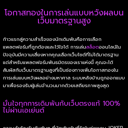
โอกาสทองในการเล่นแบบหวังผลบน
เว็บมาตรฐานสูง
ก้าวแรกสู่ความสำเร็จของนักเดิมพันคือการเลือก
แพลตฟอร์มที่ถูกต้องและไว้ใจได้ การเล่น
สล็อต
ออนไลน์ใน
ปัจจุบันมีความเสี่ยงหากคุณเลือกเว็บไซต์ที่ไม่ได้มาตรฐาน
แต่สำหรับแพลตฟอร์มพันธมิตรของเราแห่งนี้ คุณจะได้
สัมผัสกับเว็บมาตรฐานสูงที่เป็นช่องทางเพิ่มโอกาสทองใน
การเล่นแบบหวังผลอย่างมหาศาล ระบบหลังบ้านถูกออกแบบ
มาเพื่อรองรับผู้เล่นจำนวนมากด้วยเสถียรภาพสูงสุด
มั่นใจทุกการเดิมพันกับเว็บตรงแท้ 100%
ไม่ผ่านเอเย่นต์
ความสำคัญอันดับต้นๆ ที่นักเดิมพันที่รักในค่ายเกม JOKER