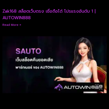
Zak168 สล็อตเว็บตรง เชื่อถือได้ โปรแรงอันดับ 1 |
AUTOWIN888
Read More »