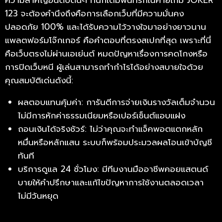
123 จะต้องคำนึงถึงคือการเลือกเว็บที่มีความมั่นคง
ปลอดภัย 100% และได้รับความไว้วางใจมาอย่างยาวนาน
แพลตฟอร์มโจ๊กเกอร์ คือคำตอบที่ตรงสเปกที่สุด เพราะที่นี่
คือเว็บตรงไม่ผ่านเอเย่นต์ หมดปัญหาเรื่องการคดโกงหรือ
การปิดเว็บหนี ผู้เล่นสามารถทำกำไรได้อย่างสบายใจด้วย
คุณสมบัติเด่นดังนี้:
ผลตอบแทนคุ้มค่า: การันตีการจ่ายเงินรางวัลเต็มจำนวน
ไม่มีการหักค่าธรรมเนียมหรือเปอร์เซ็นต์แอบแฝง
ถอนเงินได้จริงชัวร์: ไม่ว่าคุณจะทำแจ็คพอตแตกหลัก
หมื่นหรือหลักแสน ระบบก็พร้อมประมวลผลโอนเข้าบัญชี
ทันที
บริการดูแล 24 ชั่วโมง: มีทีมงานมืออาชีพคอยแสตนด์
บายให้คำปรึกษาและแก้ไขปัญหาการใช้งานตลอดเวลา
ไม่มีวันหยุด