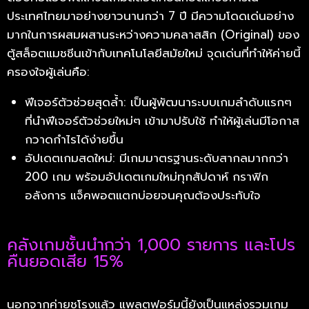
ประเทศไทยมาอย่างยาวนานกว่า 7 ปี มีความโดดเด่นอย่าง
มากในการผสมผสานระหว่างความคลาสสิก (Original) ของ
ตู้สล็อตแมชชีนเข้ากับเทคโนโลยีสมัยใหม่ จุดเด่นที่ทำให้ค่ายนี้
ครองใจผู้เล่นคือ:
ฟีเจอร์ตัวช่วยสุดล้ำ: เป็นผู้พัฒนาระบบเกมลำดับแรกๆ
ที่นำฟีเจอร์ตัวช่วยใหม่ๆ เข้ามาปรับใช้ ทำให้ผู้เล่นมีโอกาส
กวาดกำไรได้ง่ายขึ้น
อัปเดตเกมสดใหม่: มีเกมมาตรฐานระดับสากลมากกว่า
200 เกม พร้อมอัปเดตเกมใหม่ทุกสัปดาห์ กราฟิก
อลังการ แจ็คพอตแตกบ่อยจนคุณต้องประทับใจ
คลังเกมชั้นนำกว่า 1,000 รายการ และโปร
คืนยอดเสีย 15%
นอกจากค่ายชูโรงแล้ว แพลตฟอร์มนี้ยังเป็นแหล่งรวมเกม