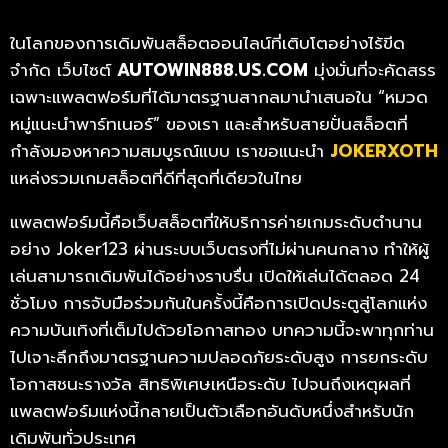
ในโลกของการเดิมพันสล็อตออนไลน์ที่เติบโตอย่างไร้ขีด
จำกัด เว็บไซต์
AUTOWIN888.US.COM
มุ่งมั่นที่จะคัดสรร
เฉพาะแพลตฟอร์มที่ได้มาตรฐานสากลมานำเสนอใน “หมวด
หมู่แนะนำพาร์ทเนอร์” ของเรา และสำหรับสายปั่นสล็อตที่
กำลังมองหาความสมบูรณ์แบบ เราขอแนะนำ
JOKERXOTH
แหล่งรวมเกมสล็อตที่ดีที่สุดที่เดียวในไทย
แพลตฟอร์มนี้คือเว็บสล็อตที่ให้บริการค่ายเกมระดับตำนาน
อย่าง Joker123 ผ่านระบบเว็บตรงที่ไม่ผ่านคนกลาง ทำให้ผู้
เล่นสามารถเดิมพันได้อย่างราบรื่น เปิดให้เล่นได้ตลอด 24
ชั่วโมง การจับมือร่วมกันในครั้งนี้คือการเปิดประตูสู่โลกแห่ง
ความบันเทิงที่เต็มไปด้วยโอกาสทอง บทความนี้จะพาทุกท่าน
ไปเจาะลึกถึงมาตรฐานความปลอดภัยระดับสูง การยกระดับ
โอกาสชนะรางวัล สิทธิพิเศษเหนือระดับ ไปจนถึงเหตุผลที่
แพลตฟอร์มแห่งนี้กลายเป็นตัวเลือกอันดับหนึ่งสำหรับนัก
เดิมพันทั่วประเทศ