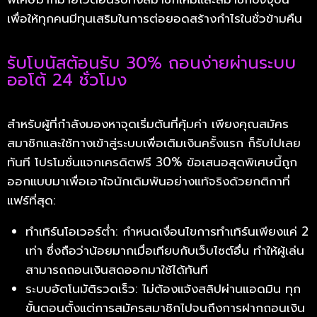
เพื่อให้ทุกคนมีทุนเสริมในการต่อยอดสร้างกำไรในชั่วข้ามคืน
รับโบนัสต้อนรับ 30% ถอนง่ายผ่านระบบ
ออโต้ 24 ชั่วโมง
สำหรับผู้ที่กำลังมองหาจุดเริ่มต้นที่คุ้มค่า เพียงคุณสมัคร
สมาชิกและใช้ทางเข้าสู่ระบบเพื่อเติมเงินครั้งแรก ก็รับไปเลย
ทันที โปรโมชั่นแจกเครดิตฟรี 30% ข้อเสนอสุดพิเศษนี้ถูก
ออกแบบมาเพื่อเอาใจนักเดิมพันอย่างแท้จริงด้วยกติกาที่
แฟร์ที่สุด:
ทำเทิร์นโอเวอร์ต่ำ: กำหนดเงื่อนไขการทำเทิร์นเพียงแค่ 2
เท่า ซึ่งถือว่าน้อยมากเมื่อเทียบกับเว็บไซต์อื่น ทำให้ผู้เล่น
สามารถถอนเงินสดออกมาใช้ได้ทันที
ระบบอัตโนมัติรวดเร็ว: ไม่ต้องแจ้งสลิปผ่านแอดมิน ทุก
ขั้นตอนตั้งแต่การสมัครสมาชิกไปจนถึงการฝากถอนเงิน