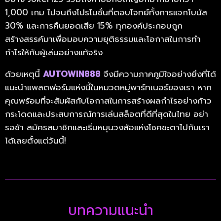
1,000 เกม ไปจนถึงโปรโมชั่นที่ตอบโจทย์ทั้งการแจกโบนัส
30% และการคืนยอดเสีย 15% ทุกองค์ประกอบถูก
สร้างสรรค์มาเพื่อมอบความยุติธรรมและโอกาสในการทำ
กำไรให้กับผู้เล่นอย่างแท้จริง
ด้วยเหตุนี้
AUTOWIN888
จึงมีความภาคภูมิใจอย่างยิ่งที่ได้
แนะนำแพลตฟอร์มแห่งนี้ในหมวดหมู่พาร์ทเนอร์ของเรา หาก
คุณพร้อมที่จะสัมผัสกับโอกาสในการสร้างผลกำไรอย่างก้าว
กระโดดและประสบการณ์การเล่นสล็อตที่ดีที่สุดในไทย อย่า
รอช้า สมัครสมาชิกและเริ่มหมุนวงล้อแห่งโชคชะตาไปกับเรา
ได้เลยตั้งแต่วันนี้!
บทความแนะนำ