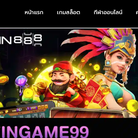
หน้าแรก
เกมสล็อต
กีฬาออนไลน์