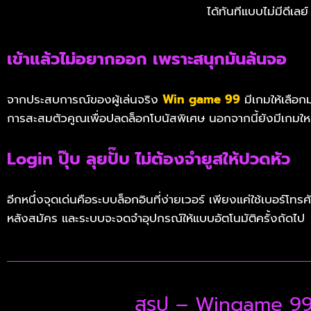
ได้ทันทีแบบไม่มีดีเล
เข้าแล้วไม่อยากออก เพราะสนุกมันล้นจอ
จากประสบการณ์ของผู้เล่นจริง
Win game 99
มีเกมให้เลือก
การสะสมตัวคูณเพื่อปลดล็อกโบนัสพิเศษ นอกจากนี้ยังมีเกมใหม่
Login ปุ๊บ ลุยปั๊บ ไม่ต้องจำยูสให้ปวดหัว
อีกหนึ่งจุดเด่นคือระบบล็อกอินที่ง่ายเวอร์ เพียงแค่ใช้เบอร์โทรศ
หลังสมัคร และระบบจะจดจำอุปกรณ์ให้แบบอัตโนมัติครั้งถัดไป
สรุป – Wingame 99 