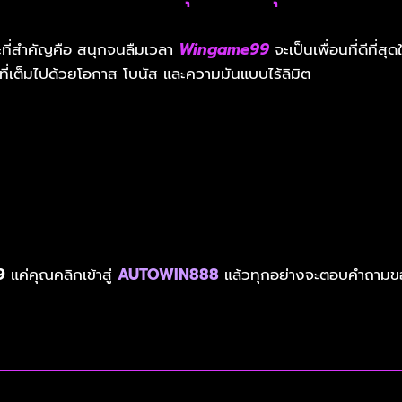
ละที่สำคัญคือ สนุกจนลืมเวลา
Wingame99
จะเป็นเพื่อนที่ดีที่
โลกที่เต็มไปด้วยโอกาส โบนัส และความมันแบบไร้ลิมิต
9
แค่คุณคลิกเข้าสู่
AUTOWIN888
แล้วทุกอย่างจะตอบคำถามของคุ