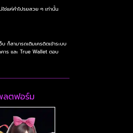
ไม่ใช่แค่คำโปรยสวย ๆ เท่านั้น
ว็บ ก็สามารถเติมเครดิตเข้าระบบ
ธนาคาร และ True Wallet ตอบ
แพลตฟอร์ม