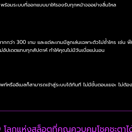
ย์ พร้อมระบบที่ออกแบบมาให้รองรับทุกหน้าจออย่างลื่นไหล
มากกว่า 300 เกม และแต่ละเกมมีลูกเล่นเฉพาะตัวไม่ซ้ำใคร เช่น 
อัปเดตแทบทุกสัปดาห์ ทำให้คุณไม่มีวันเบื่อแน่นอน
ัพท์หรืออีเมลก็สามารถเข้าสู่ระบบได้ทันที ไม่มีขั้นตอนเยอะ ไม่ต้
โลกแห่งสล็อตที่คุณควบคุมโชคชะตาได