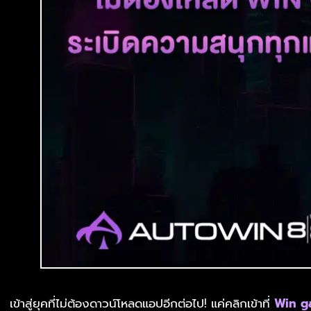
เข้าสู่ยุคที่ไม่ต้องดาวน์โหลดแอปอีกต่อไป! แค่คลิกเข้าที่
Win g