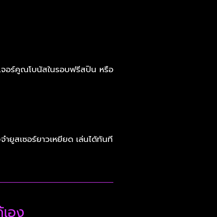
ฟีเจอร์คูณโบนัสในรอบฟรีสปิน หรือ
องจำยูสเซอร์ยาวเหยียด เล่นได้ทันที
้เอง