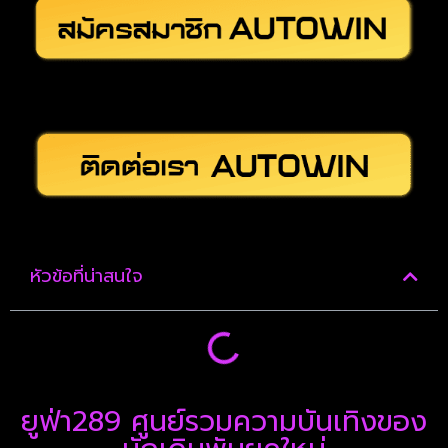
หัวข้อที่น่าสนใจ
ยูฟ่า289 ศูนย์รวมความบันเทิงของ