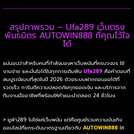
สรุปภาพรวม – Ufa289 เว็บตรง
พันธมิตร AUTOWIN888 ที่คุณไว้ใจ
ได้
แน่นอนว่าสำหรับคนที่กำลังมองหาเว็บพนันที่ครบวงจร ใช้
งานง่าย และมั่นใจได้ในทุกการเดิมพัน
Ufa289
คือคำตอบที่
สมบูรณ์แบบที่สุดในปี 2026 ด้วยระบบฝากถอนออโต้ที่
รวดเร็ว การันตีความปลอดภัยทุกยอดเงิน และบริการจาก
ทีมงานมืออาชีพที่พร้อมให้คำแนะนำตลอด 24 ชั่วโมง
> ยูฟ่า289 ไม่ใช่แค่เว็บพนัน แต่คือศูนย์รวมความบันเทิง
ออนไลน์ที่ยกระดับมาตรฐานเดียวกับ
AUTOWIN888
ให้