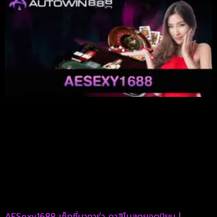
AESexy1688 เซ็กซี่บาคาร่า คาสิโนสดยอดนิยม |