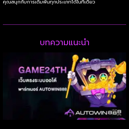
คุณสนุกกับการเดิมพันทุกประเภทได้ในที่เดียว
บทความแนะนำ