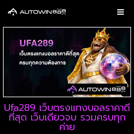
Ufa289 เว็บตรงแทงบอลราคาดี
ที่สุด เว็บเดียวจบ รวมครบทุก
ค่าย