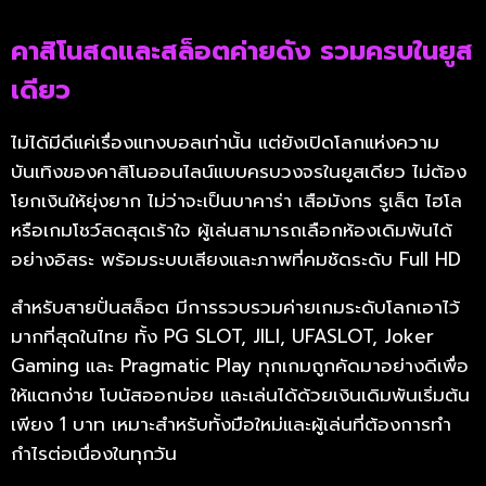
คาสิโนสดและสล็อตค่ายดัง รวมครบในยูส
เดียว
ไม่ได้มีดีแค่เรื่องแทงบอลเท่านั้น แต่ยังเปิดโลกแห่งความ
บันเทิงของคาสิโนออนไลน์แบบครบวงจรในยูสเดียว ไม่ต้อง
โยกเงินให้ยุ่งยาก ไม่ว่าจะเป็นบาคาร่า เสือมังกร รูเล็ต ไฮโล
หรือเกมโชว์สดสุดเร้าใจ ผู้เล่นสามารถเลือกห้องเดิมพันได้
อย่างอิสระ พร้อมระบบเสียงและภาพที่คมชัดระดับ Full HD
สำหรับสายปั่นสล็อต มีการรวบรวมค่ายเกมระดับโลกเอาไว้
มากที่สุดในไทย ทั้ง PG SLOT, JILI, UFASLOT, Joker
Gaming และ Pragmatic Play ทุกเกมถูกคัดมาอย่างดีเพื่อ
ให้แตกง่าย โบนัสออกบ่อย และเล่นได้ด้วยเงินเดิมพันเริ่มต้น
เพียง 1 บาท เหมาะสำหรับทั้งมือใหม่และผู้เล่นที่ต้องการทำ
กำไรต่อเนื่องในทุกวัน