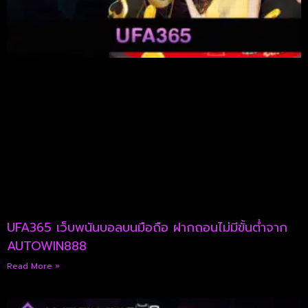
UFA365 เว็บพนันบอลบนมือถือ ฝากถอนไม่มีขั้นต่ำจาก
AUTOWIN888
Read More »