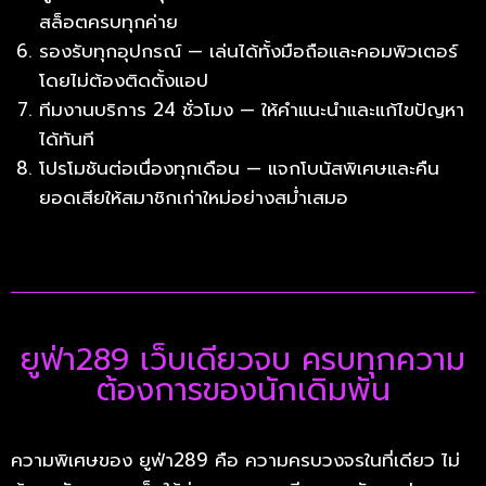
สล็อตครบทุกค่าย
รองรับทุกอุปกรณ์ — เล่นได้ทั้งมือถือและคอมพิวเตอร์
โดยไม่ต้องติดตั้งแอป
ทีมงานบริการ 24 ชั่วโมง — ให้คำแนะนำและแก้ไขปัญหา
ได้ทันที
โปรโมชันต่อเนื่องทุกเดือน — แจกโบนัสพิเศษและคืน
ยอดเสียให้สมาชิกเก่าใหม่อย่างสม่ำเสมอ
ยูฟ่า289 เว็บเดียวจบ ครบทุกความ
ต้องการของนักเดิมพัน
ความพิเศษของ ยูฟ่า289 คือ ความครบวงจรในที่เดียว ไม่