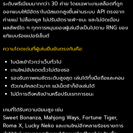
ระดับพรีเมียมมากกว่า 30 ค่าย โดยเฉพาะเกมสล็อตที่ถูก
ออกแบบให้มีอัตราโบนัสแตกสูงขึ้นผ่านระบบ API ตรงจาก
ค่ายแม่ ไม่ล็อกยูส ไม่ปรับอัตราแพ้–ชนะ และไม่บิดเบือน
ผลลัพธ์ใด ๆ ทุกการหมุนของผู้เล่นจึงเป็นไปตาม RNG ของ
แท้แบบร้อยเปอร์เซ็นต์
ความโดดเด่นที่ผู้เล่นยืนยันตรงกันคือ:
โบนัสเข้าไวกว่าเว็บทั่วไป
เกมใหม่อัปเดตเร็วไม่ต้องรอ
รองรับภาพคมชัดระดับสูงสุด เล่นได้ทั้งมือถือและคอม
ตัวเกมโหลดไวมาก แม้เน็ตช้าก็ยังเล่นได้
ไม่มีการดึงหลังบ้านหรือปรับเรทการชนะ
เกมที่ได้รับความนิยมสูง เช่น
Sweet Bonanza, Mahjong Ways, Fortune Tiger,
Roma X, Lucky Neko และเกมใหม่อีกหลายร้อยรายการ