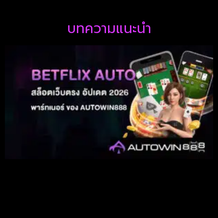
บทความแนะนำ