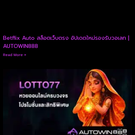
Betflix Auto สล็อตเว็บตรง อัปเดตใหม่รองรับวอเลท |
AUTOWIN888
Read More »