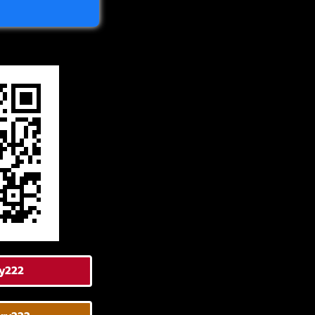
ry222