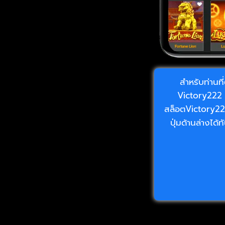
สำหรับท่านท
Victory222 บ
สล็อตVictory222
ปุ่มด้านล่างได