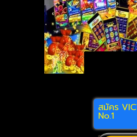
สมัคร VI
No.1