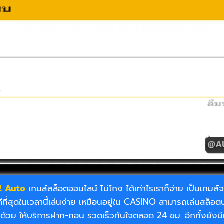
2 Auto
เกมส์สล็อตออนไลน์ ไม่โกง ได้เท่าไรเราก็จ่าย เป็นเกม
ดีที่สุดในเวลานี้เล่นง่าย เหมือนอยู่ใน CASINO สามารถเล่นสล็อต
ด้วย ให้บริการฝาก-ถอน รวดเร็วทันใจตลอด 24 ชม. อีกทั้งยังม