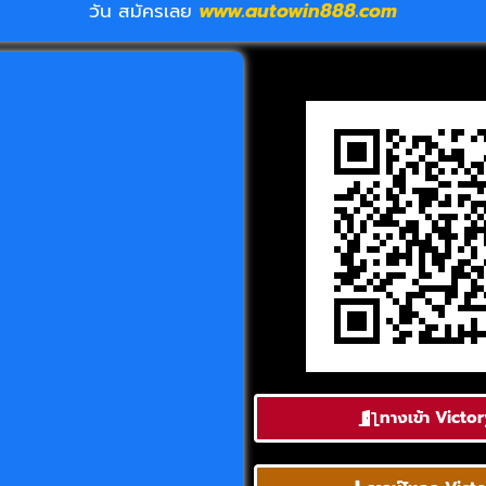
วัน สมัครเลย
www.autowin888.com
ทางเข้า Victo