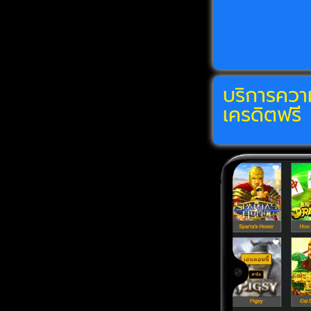
บริการควา
เครดิตฟรี