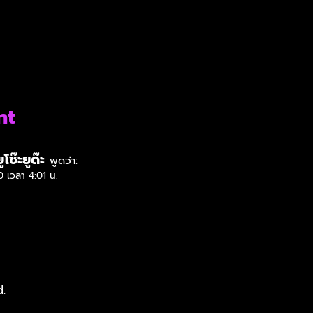
nt
โซ๊ะยูด๊ะ
พูดว่า:
 เวลา 4:01 น.
.