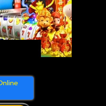
Online