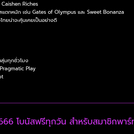
 Caishen Riches
โบนัสแตกหนัก เช่น Gates of Olympus และ Sweet Bonanza
ทยน่าจะคุ้นเคยเป็นอย่างดี
่มทุกชั่วโมง
 Pragmatic Play
ot
666 โบนัสฟรีทุกวัน สำหรับสมาชิกพาร์