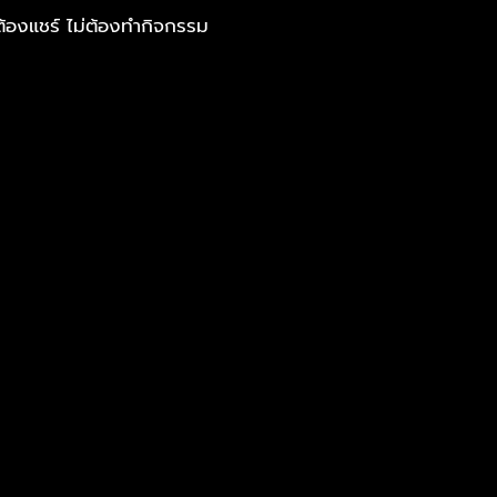
่ต้องแชร์ ไม่ต้องทำกิจกรรม