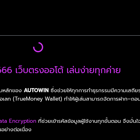
6 เว็บตรงออโต้ เล่นง่ายทุกค่าย
ะบบหลักของ
AUTOWIN
ซึ่งช่วยให้ทุกการทำธุรกรรมมีความเสถียร
นนี่วอเลท (TrueMoney Wallet) ทำให้ผู้เล่นสามารถจัดการฝาก–ถอ
ata Encryption
ที่ช่วยเข้ารหัสข้อมูลผู้ใช้งานทุกขั้นตอน จึงมั่
อย่างต่อเนื่อง