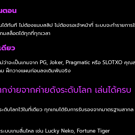
้นตอน
้ทันที ไม่ต้องแนบสลิป ไม่ต้องรอเจ้าหน้าที่ ระบบจะทำรายการให้อ
กมสล็อตได้ทุกที่ทุกเวลา
เดียว
บ ไม่ว่าจะเป็นเกมจาก PG, Joker, Pragmatic หรือ SLOTXO คุณ
บเกม ฝึกวางแผนก่อนลงเดิมพันจริง
ง่ายจากค่ายดังระดับโลก เล่นได้ครบ
ะดับโลกไว้ในที่เดียว ทุกเกมได้รับการรับรองจากมาตรฐานสากล แ
ระบบเกมลื่นไหล เช่น Lucky Neko, Fortune Tiger