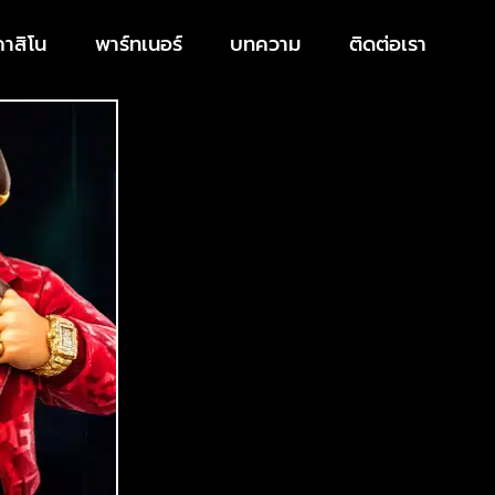
คาสิโน
พาร์ทเนอร์
บทความ
ติดต่อเรา