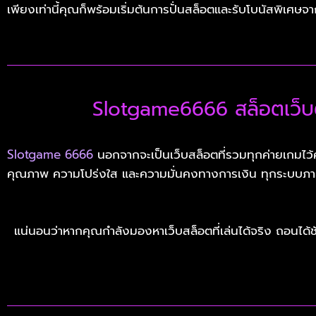
เพียงเท่านี้คุณก็พร้อมเริ่มต้นการปั่นสล็อตและรับโบนัสพิเศษจา
Slotgame6666 สล็อตเว็บ
Slotgame 6666
นอกจากจะเป็นเว็บสล็อตที่รวมทุกค่ายเกมไว้
คุณภาพ ความโปร่งใส และความมั่นคงทางการเงิน ทุกระบบภายในเ
แน่นอนว่าหากคุณกำลังมองหาเว็บสล็อตที่เล่นได้จริง ถอนได้ชั