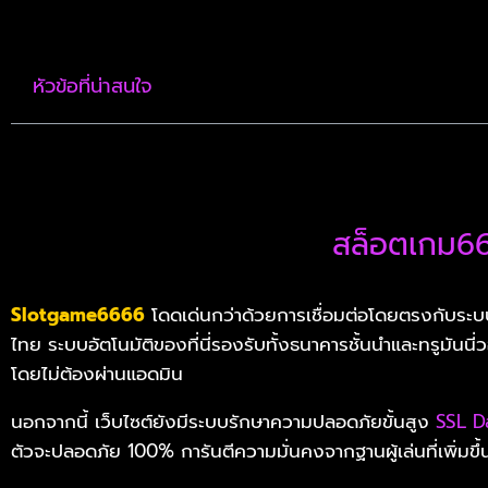
หัวข้อที่น่าสนใจ
สล็อตเกม666
Slotgame6666
โดดเด่นกว่าด้วยการเชื่อมต่อโดยตรงกับร
ไทย ระบบอัตโนมัติของที่นี่รองรับทั้งธนาคารชั้นนำและทรูมั
โดยไม่ต้องผ่านแอดมิน
นอกจากนี้ เว็บไซต์ยังมีระบบรักษาความปลอดภัยขั้นสูง
SSL D
ตัวจะปลอดภัย 100% การันตีความมั่นคงจากฐานผู้เล่นที่เพิ่มขึ้น