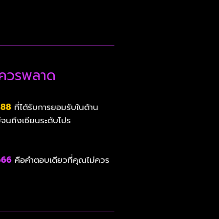
่ควรพลาด
888
ที่ได้รับการยอมรับในด้าน
่จนถึงเซียนระดับโปร
666
คือคำตอบเดียวที่คุณไม่ควร