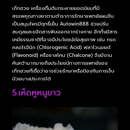
เก๊กฮวย เครื่องดื่มดับกระหายยอดนิยมที่มี
สรรพคุณทางยาตามตำราการรักษาแพทย์แผนจีน
เป็นสมุนไพรมีฤทธิ์เย็น Autowin888 ช่วยปรับ
สมดุลและขจัดสารพิษออกจากร่างกาย อีกทั้งมีสาร
เคมีธรรมชาติที่อาจมีประโยชน์ต่อสุขภาพ เช่น กรด
คลอโรจีนิก (Chlorogenic Acid) ฟลาโวนอยด์
(Flavonoid) หรือชาลโคน (Chalcone) จึงมีงาน
ค้นคว้ามากมายถึงประโยชน์ทางการแพทย์ของ
เก๊กฮวยที่เชื่อว่าอาจช่วยรักษาหรือป้องกันการเจ็บ
ป่วยบางประการได้
5.เห็ดหูหนูขาว