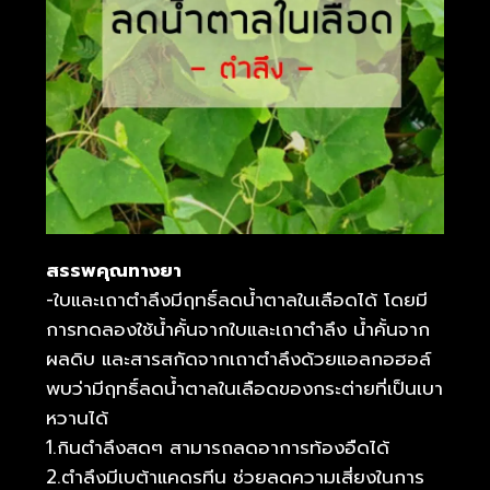
สรรพคุณทางยา
-ใบและเถาตำลึงมีฤทธิ์ลดน้ำตาลในเลือดได้ โดยมี
การทดลองใช้น้ำคั้นจากใบและเถาตำลึง น้ำคั้นจาก
ผลดิบ และสารสกัดจากเถาตำลึงด้วยแอลกอฮอล์
พบว่ามีฤทธิ์ลดน้ำตาลในเลือดของกระต่ายที่เป็นเบา
หวานได้
1.กินตำลึงสดๆ สามารถลดอาการท้องอืดได้
2.ตำลึงมีเบต้าแคดรทีน ช่วยลดความเสี่ยงในการ