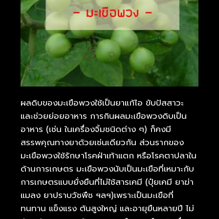
ผลดิบของมะเขือพวงใช้เป็นยาแก้ไอ ขับปัสสาวะ
และช่วยย่อยอาหาร การกินผลมะเขือพวงดิบเป็น
อาหาร (เช่น ในเครื่องจิ้มชนิดต่าง ๆ) ก็คงมี
สรรพคุณทางยาด้วยเช่นเดียวกัน ส่วนรากของ
มะเขือพวงใช้รักษาโรคฝ่าเท้าแตก หรือโรคตาปลาใน
ด้านการเกษตร มะเขือพวงนับเป็นมะเขือที่เหมาะกับ
การเกษตรแบบยั่งยืนที่ไม่ใช้สารเคมี (ปุ๋ยเคมี ยาฆ่า
แมลง ยาปราบวัชพืช ฯลฯ)เพราะเป็นมะเขือที่
ทนทาน แข็งแรง ต้นสูงใหญ่ และอายุยืนหลายปี ไม่