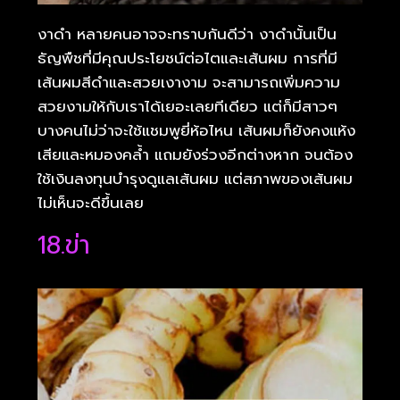
งาดำ หลายคนอาจจะทราบกันดีว่า งาดำนั้นเป็น
ธัญพืชที่มีคุณประโยชน์ต่อไตและเส้นผม การที่มี
เส้นผมสีดำและสวยเงางาม จะสามารถเพิ่มความ
สวยงามให้กับเราได้เยอะเลยทีเดียว แต่ก็มีสาวๆ
บางคนไม่ว่าจะใช้แชมพูยี่ห้อไหน เส้นผมก็ยังคงแห้ง
เสียและหมองคล้ำ แถมยังร่วงอีกต่างหาก จนต้อง
ใช้เงินลงทุนบำรุงดูแลเส้นผม แต่สภาพของเส้นผม
ไม่เห็นจะดีขึ้นเลย
18.ข่า