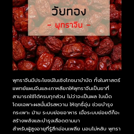
พุทราจีนมีประโยชน์ในเชิงโภชนาบำบัด ทั้งในศาสตร์
แพทย์แผนจีนและเกาหลียกให้พุทราจีนเป็นยาที่
สามารถใช้ได้ครบทุกส่วน ไม่ว่าจะเป็นผล ใบเม็ด
โดยเฉพาะผลนั้นมีรสหวาน ให้ฤทธิ์อุ่น ช่วยบำรุง
กระเพาะ ม้าม ระบบย่อยอาหาร เมื่อระบบย่อยดีก็จะ
สร้างพลังและบำรุงเลือดตามมา
สำหรับผู้สูงอายุที่รู้สึกอ่อนเพลีย นอนไม่หลับ พุทรา