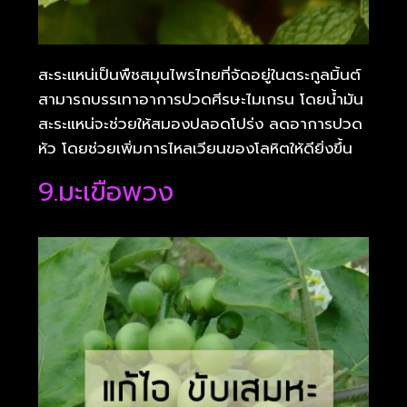
สะระแหน่เป็นพืชสมุนไพรไทยที่จัดอยู่ในตระกูลมิ้นต์
สามารถบรรเทาอาการปวดศีรษะไมเกรน โดยน้ำมัน
สะระแหน่จะช่วยให้สมองปลอดโปร่ง ลดอาการปวด
หัว โดยช่วยเพิ่มการไหลเวียนของโลหิตให้ดียิ่งขึ้น
9.มะเขือพวง