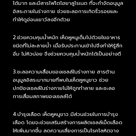
ได้มาก และมีสารไฟโตไฮยาลูโรเนด ที่จะกำจัดอนุมูล
อิสระภายในร่างกาย ช่วยชะลอการเกิดริ้วรอยและ
ทำให้ดูอ่อนเยาว์ลงอีกด้วย
2.ช่วยควบคุมน้ำหนัก เห็ดหูหนูเต็มไปด้วยใยอาหาร
ชนิดที่ไม่ละลายน้ำ เมื่อรับประทานเข้าไปจึงทำให้รู้สึก
อิ่ม ไม่หิวบ่อย จึงช่วยควบคุมน้ำหนักได้เป็นอย่างดี
3.ชะลอความเสื่อมของเซลล์ในร่างกาย สารต้าน
อนุมูลอิสระมากมายที่พบในเห็ดหูหนูขาว ช่วย
ปกป้องเซลล์ในร่างกายไม่ให้ถูกทำลาย และชะลอ
การเสื่อมสภาพของเซลล์ได้
4.บำรุงเลือด เห็ดหูหนูขาว มีส่วนช่วยในการบำรุง
เลือด โดยจะช่วยเสริมสร้างการผลิตเซลล์เม็ดเลือด
ให้เพิ่มมากขึ้น ลดความเสี่ยงการเป็นโรคโลหิตจาง