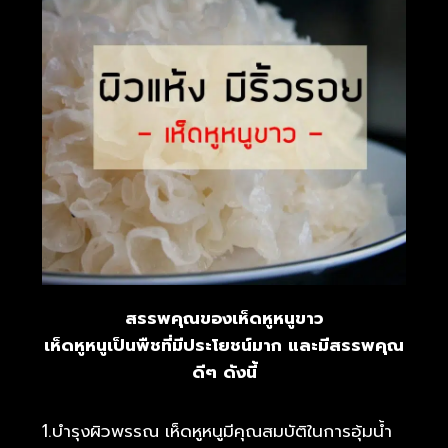
สรรพคุณของเห็ดหูหนูขาว
เห็ดหูหนูเป็นพืชที่มีประโยชน์มาก และมีสรรพคุณ
ดีๆ ดังนี้
1.บำรุงผิวพรรณ เห็ดหูหนูมีคุณสมบัติในการอุ้มน้ำ