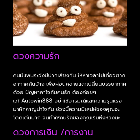
ดวงความรัก
คนมีแฟนระวังมีปากเสียงกัน ให้หาเวลาไปเที่ยวตาก
อากาศกันบ้าง เพื่อผ่อนคลายและเปลี่ยนบรรยากาศ
ด้วย ปัญหาคาใจกับคนรัก ต้องค่อยๆ
แก้ Autowin888 อย่าใช้อารมณ์และความรุนแรง
มาหักหาญน้ำใจกัน ช่วงนี้ความมีเสน่ห์ของคุณจะ
โดดเด่นมาก จนทำให้คนรักของคุณเริ่มหึงหวงนะ
ดวงการเงิน /การงาน