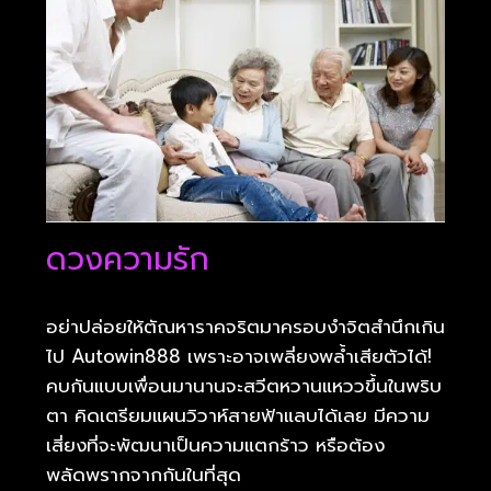
ดวงความรัก
อย่าปล่อยให้ตัณหาราคจริตมาครอบงำจิตสำนึกเกิน
ไป Autowin888 เพราะอาจเพลี่ยงพล้ำเสียตัวได้!
คบกันแบบเพื่อนมานานจะสวีตหวานแหววขึ้นในพริบ
ตา คิดเตรียมแผนวิวาห์สายฟ้าแลบได้เลย มีความ
เสี่ยงที่จะพัฒนาเป็นความแตกร้าว หรือต้อง
พลัดพรากจากกันในที่สุด