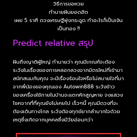
วิธีการขอหวย
ทำนายฝันยอดฮิต
เผย 5 ราศี ดวงเศรษฐีพุ่งกระฉูด ทำอะไรก็เป็นเงิน
เป็นทอง !!
Predict relative สรุป
ฝันถึงญาติผู้ใหญ่ ทำนายว่า คุณมีเกณฑ์จะต้อง
ระวังในเรื่องของการหลอกลวงจากมิตรใหม่ที่เข้ามา
สนิทสนมกับคุณ จะมีเรื่องร้อนใจหรือไม่สบายใจที่มา
จากพี่น้องของคุณเอง Autowin888 ระวังข้าว
ของเครื่องใช้ภายในบ้านจะแตกหักสูญหาย จงแสวง
โชคจากที่ที่คุณยังไม่เคยไป เร็วๆนี้ คุณมีดวงที่จะ
ต้องเดินทางไกล ระวังต้องทุกข์ยากลำบากใจด้วย
เหตุซึ่งเกิดจากบุคคลซึ่งมีวัยอ่อนกว่า