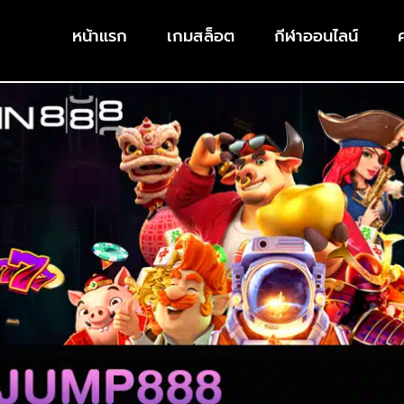
หน้าแรก
เกมสล็อต
กีฬาออนไลน์