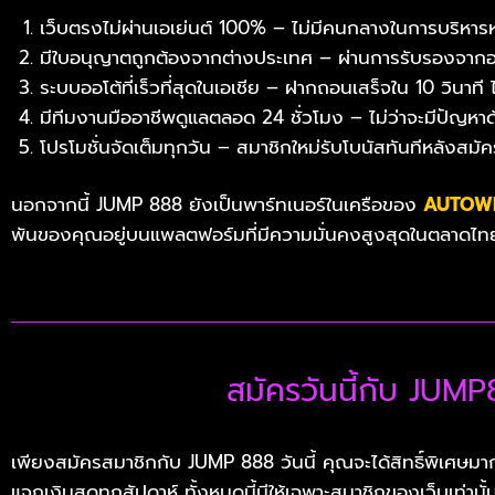
เว็บตรงไม่ผ่านเอเย่นต์ 100% – ไม่มีคนกลางในการบริหารหรื
มีใบอนุญาตถูกต้องจากต่างประเทศ – ผ่านการรับรองจากอ
ระบบออโต้ที่เร็วที่สุดในเอเชีย – ฝากถอนเสร็จใน 10 วินาที 
มีทีมงานมืออาชีพดูแลตลอด 24 ชั่วโมง – ไม่ว่าจะมีปัญหา
โปรโมชั่นจัดเต็มทุกวัน – สมาชิกใหม่รับโบนัสทันทีหลังสม
นอกจากนี้ JUMP 888 ยังเป็นพาร์ทเนอร์ในเครือของ
AUTOW
พันของคุณอยู่บนแพลตฟอร์มที่มีความมั่นคงสูงสุดในตลาดไท
สมัครวันนี้กับ JUM
เพียงสมัครสมาชิกกับ JUMP 888 วันนี้ คุณจะได้สิทธิ์พิเศษมา
แจกเงินสดทุกสัปดาห์ ทั้งหมดนี้มีให้เฉพาะสมาชิกของเว็บเท่านั้