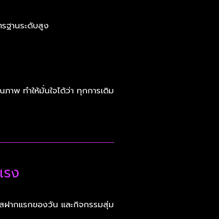
ตรฐานระดับสูง
ณภาพ ทำให้มั่นใจได้ว่า ทุกการเดิม
แรง
บนัสฝากแรกของวัน และกิจกรรมสุ่ม