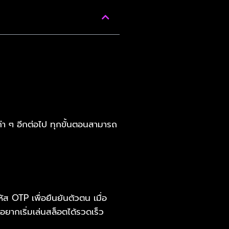
่า ๆ อีกต่อไป ทุกขั้นตอนสามารถ
ัส OTP เพื่อยืนยันตัวตน เมื่อ
่อยากเริ่มเล่นสล็อตได้รวดเร็ว