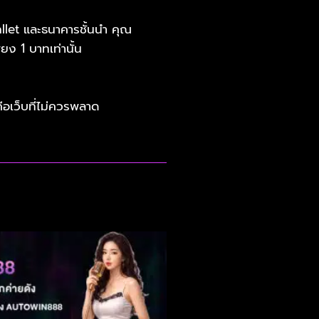
allet และธนาคารชั้นนำ คุณ
ยง 1 บาทเท่านั้น
ือเว็บที่ไม่ควรพลาด