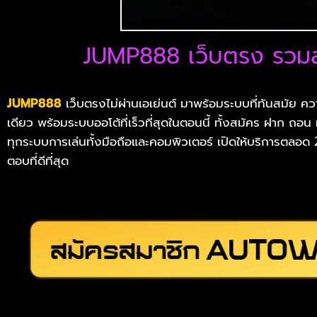
JUMP888 เว็บตรง รวมสล
JUMP888
เว็บตรงไม่ผ่านเอเย่นต์ มาพร้อมระบบที่ทันสมัย ค
เดียว พร้อมระบบออโต้ที่เร็วที่สุดในตอนนี้ ทั้งสมัคร ฝาก ถอน 
ทุกระบบการเล่นทั้งมือถือและคอมพิวเตอร์ เปิดให้บริการตลอด 24
ตอบที่ดีที่สุด