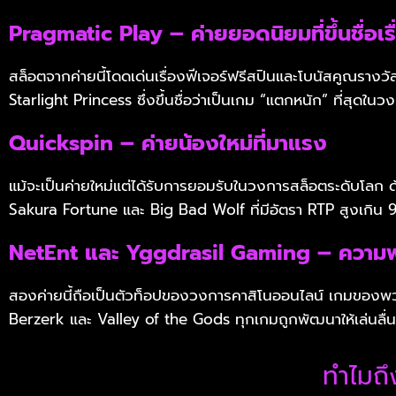
Pragmatic Play – ค่ายยอดนิยมที่ขึ้นชื่อเ
สล็อตจากค่ายนี้โดดเด่นเรื่องฟีเจอร์ฟรีสปินและโบนัสคูณราง
Starlight Princess ซึ่งขึ้นชื่อว่าเป็นเกม “แตกหนัก” ที่สุดในว
Quickspin – ค่ายน้องใหม่ที่มาแรง
แม้จะเป็นค่ายใหม่แต่ได้รับการยอมรับในวงการสล็อตระดับโลก 
Sakura Fortune และ Big Bad Wolf ที่มีอัตรา RTP สูงเกิน
NetEnt และ Yggdrasil Gaming – ความพ
สองค่ายนี้ถือเป็นตัวท็อปของวงการคาสิโนออนไลน์ เกมของพว
Berzerk และ Valley of the Gods ทุกเกมถูกพัฒนาให้เล่นลื่
ทำไมถึง