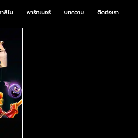
คาสิโน
พาร์ทเนอร์
บทความ
ติดต่อเรา