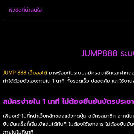
หัวข้อที่น่าสนใจ
JUMP888 ระบ
JUMP 888 เว็บออโต้
มาพร้อมกับระบบสมัครสมาชิกและฝากถอนที
ทำได้ด้วยตัวเองภายใน 1 นาที ทั้งรวดเร็ว ปลอดภัย และใช้งานง่
สมัครง่ายใน 1 นาที ไม่ต้องยืนยันบัตรประช
เพียงเข้าไปที่หน้าเว็บหลักของแล้วกดปุ่ม สมัครสมาชิก จากนั้น
ยืนยันเสร็จก็เริ่มเข้าเล่นได้ทันที ไม่ต้องใช้เอกสาร ไม่ต้องยืน
ภายในไม่กี่นาที