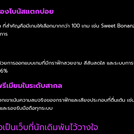
รื่องโบนัสแตกบ่อย
วัล ที่สำคัญคือมีเกมให้เลือกมากกว่า 100 เกม เช่น Sweet Bon
งการ
ด้วยการออกแบบเกมที่มีกราฟิกสวยงาม สีสันสดใส และระบบการจ่า
 96%
รีเมียมในระดับสากล
กเขาเน้นความสมจริงของกราฟิกและเสียงประกอบที่ตื่นเต้น เช่
นและรองรับมือถือทุกระบบ
เป็นเว็บที่นักเดิมพันไว้วางใจ