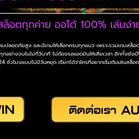
็อตทุกค่าย ออโต้ 100% เล่นง่าย
วามปลอดภัยสูง และมีเกมให้เลือกครบทุกแนว เพราะรวมเกมสล็อตจา
ทุกอย่างจบในไม่กี่วินาที ไม่ต้องรอแอดมินให้เสียเวลา อีกทั้งยัง
 ชั่วโมงแบบไม่มีวันหยุด เรียกได้ว่าใครที่อยากเริ่มต้นเล่นสล็