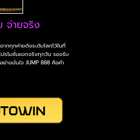
 จ่ายจริง
กทุกค่ายดังระดับโลกไว้ในที่
มีโปรโมชั่นแจกจริงทุกวัน รองรับ
อตอย่างมั่นใจ JUMP 888 คือคำ