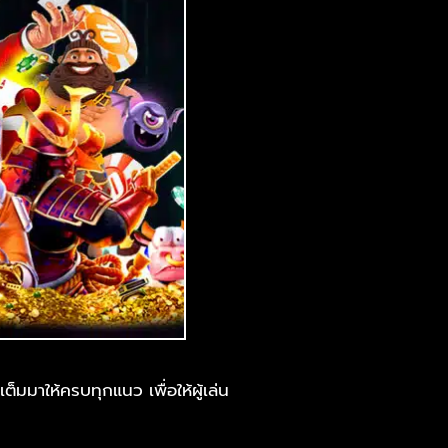
มมาให้ครบทุกแนว เพื่อให้ผู้เล่น