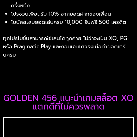
ครึ่งหนึ่ง
โปรชวนเพื่อนรับ 10% จากยอดฝากของเพื่อน
โบนัสสะสมยอดเล่นครบ 10,000 รับฟรี 500 เครดิต
ทุกโปรโมชั่นสามารถใช้เล่นได้ทุกค่าย ไม่ว่าจะเป็น XO, PG
หรือ Pragmatic Play และถอนเงินได้จริงเมื่อทำยอดเทิร์
นครบ
GOLDEN 456 แนะนำเกมสล็อต XO
แตกดีที่ไม่ควรพลาด