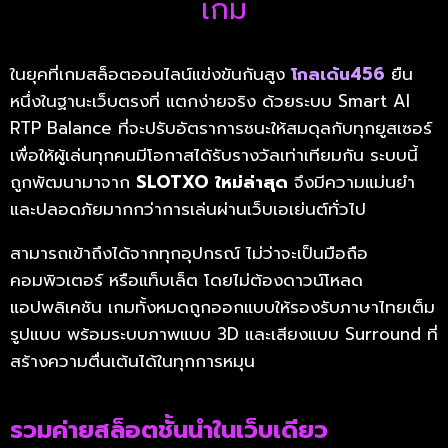
เกม
ในยุคที่เกมสล็อตออนไลน์แข่งขันกันสูง
โกลเด้น456
ยืน
หนึ่งในฐานะเว็บตรงที่ แตกง่ายจริง ด้วยระบบ Smart AI
RTP Balance ที่จะปรับอัตราการชนะให้สมดุลกับทุกยูสเซอร์
เพื่อให้ผู้เล่นทุกคนมีโอกาสได้รับรางวัลเท่าเทียมกัน ระบบนี้
ถูกพัฒนามาจาก
SLOTXO ใหม่ล่าสุด
จึงมีความแม่นยำ
และปลอดภัยมากกว่าการเล่นผ่านเว็บเอเย่นต์ทั่วไป
สามารถเข้าถึงได้จากทุกอุปกรณ์ ไม่ว่าจะเป็นมือถือ
คอมพิวเตอร์ หรือแท็บเล็ต โดยไม่ต้องดาวน์โหลด
แอปพลิเคชัน เกมทั้งหมดถูกออกแบบให้รองรับภาษาไทยเต็ม
รูปแบบ พร้อมระบบภาพแบบ 3D และเสียงแบบ Surround ที่
สร้างความตื่นเต้นได้ในทุกการหมุน
รวมค่ายสล็อตชั้นนำในเว็บเดียว