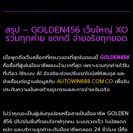
สรุป – GOLDEN456 เว็บใหญ่ XO
รวมทุกค่าย แตกดี จ่ายจริงทุกยอด
เมื่อพูดถึงเว็บสล็อตที่ครบวงจรที่สุดในตอนนี้
GOLDEN456
คือชื่อที่ผู้เล่นมืออาชีพแนะนำมากที่สุด เพราะรวมทุกค่ายไว้ใน
ที่เดียว ใช้ระบบ AI อัจฉริยะช่วยปรับเรทโบนัสให้สมดุล และ
ยังเชื่อมต่อฐานข้อมูลกับ
AUTOWIN888.COM.CO
เพื่อรับ
ประกันความมั่นคงด้านธุรกรรมและการจ่ายเงินจริง
ไม่ว่าคุณจะเป็นผู้เล่นทุนน้อยหรือสายปั่นมืออาชีพ GOLDEN
456 มีโปรโมชั่นที่ตอบโจทย์ทุกคน ระบบรวดเร็ว โบนัสแตก
หนัก และบริการลูกค้าระดับมืออาชีพตลอด 24 ชั่วโมง นี่คือ