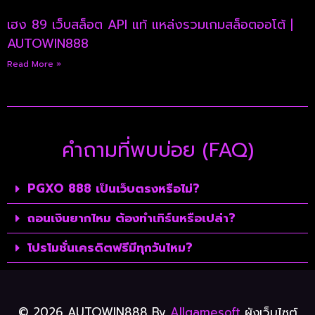
เฮง 89 เว็บสล็อต API แท้ แหล่งรวมเกมสล็อตออโต้ |
AUTOWIN888
Read More »
คำถามที่พบบ่อย (FAQ)
PGXO 888 เป็นเว็บตรงหรือไม่?
ถอนเงินยากไหม ต้องทำเทิร์นหรือเปล่า?
โปรโมชั่นเครดิตฟรีมีทุกวันไหม?
© 2026 AUTOWIN888 By
Allgamesoft
ผังเว็บไซต์